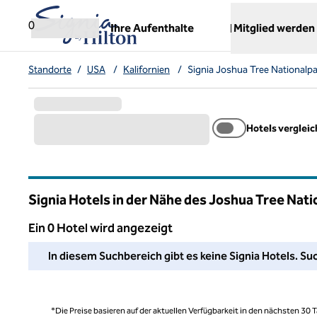
Weiter zum Inhalt
,
öffnet neue Registerkarte
0
Ihre Aufenthalte
Mitglied werden
Standorte
/
USA
/
Kalifornien
/
Signia Joshua Tree Nationalpa
Hotels verglei
Signia Hotels in der Nähe des Joshua Tree Nati
Ein 0 Hotel wird angezeigt
Wir konnten in diesem Bereich kein Hotel für Sie finden. P
In diesem Suchbereich gibt es keine Signia Hotels. Suc
*Die Preise basieren auf der aktuellen Verfügbarkeit in den nächsten 30