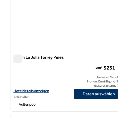
Hilton La Jolla Torrey Pines
Hilton La Jolla Torrey Pines
$231
Von*
Inklusive Gebü
Honors Ermäßigung N
rückerstattungsf
Hoteldetails für das Hilton La Jolla Torrey Pines anzeigen
Hoteldetails anzeigen
Daten auswählen
4,43 Meilen
Außenpool
1
Vorheriges Bild
1 von 12