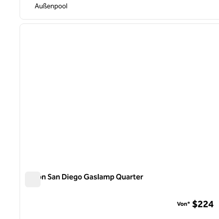
Außenpool
1
Vorheriges Bild
1 von 12
Hilton San Diego Gaslamp Quarter
Hilton San Diego Gaslamp Quarter
$224
Von*