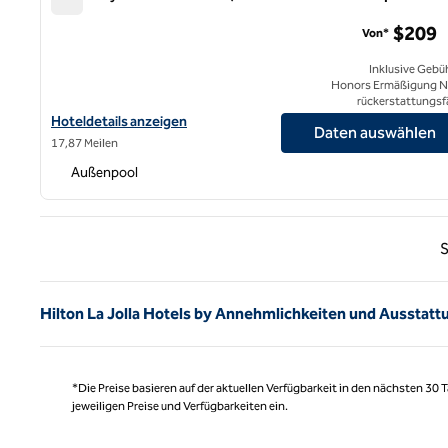
Cape Rey Carlsbad Beach, a Hilton Resort and Spa
$209
Von*
Inklusive Gebü
Honors Ermäßigung N
rückerstattungsf
Hoteldetails zum Cape Rey Carlsbad Beach anzeigen, einem Hilt
Hoteldetails anzeigen
Daten auswählen
17,87 Meilen
Außenpool
Vorhe
S
Hilton La Jolla Hotels by Annehmlichkeiten und Ausstatt
*Die Preise basieren auf der aktuellen Verfügbarkeit in den nächsten 30
jeweiligen Preise und Verfügbarkeiten ein.