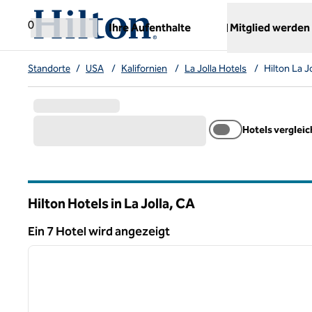
Weiter zum Inhalt
,
öffnet neue Registerkarte
0
Ihre Aufenthalte
Mitglied werden
Standorte
/
USA
/
Kalifornien
/
La Jolla Hotels
/
Hilton La J
Hotels verglei
Hilton Hotels in La Jolla,
CA
Kalifornien
Ein 7 Hotel wird angezeigt
1
Ein 7 Hotel wird angezeigt
Vorheriges Bild
1 von 12