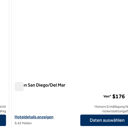
Hilton San Diego/Del Mar
Hilton San Diego/Del Mar
$176
Von*
icht
Honors Ermäßigung N
ähig
rückerstattungsf
n
Hoteldetails für das Hilton San Diego/Del Mar anzeigen
Hoteldetails anzeigen
Daten auswählen
9,42 Meilen