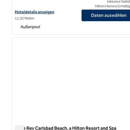
Inklusive Gebü
Hilton Honors Ermäßi
Hoteldetails für das Hilton San Diego Gaslamp Quarter anzeigen
Hoteldetails anzeigen
Daten auswählen
11,35 Meilen
Außenpool
1
Vorheriges Bild
1 von 12
Cape Rey Carlsbad Beach, a Hilton Resort and Spa