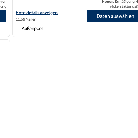
hren
Honors Ermäßigung N
gung
rückerstattungsf
Hoteldetails für das Hilton San Diego Bayfront anzeigen
Hoteldetails anzeigen
Daten auswählen
11,59 Meilen
Außenpool
/
12
nächstes Bild