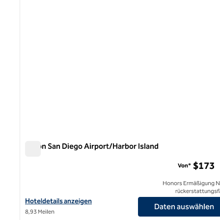
Hilton San Diego Airport/Harbor Island
Hilton San Diego Airport/Harbor Island
$173
Von*
Honors Ermäßigung N
rückerstattungsf
Hoteldetails zum Hilton San Diego Airport/Harbor Island anzeige
Hoteldetails anzeigen
Daten auswählen
8,93 Meilen