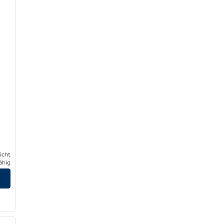
icht
ähig
/
10
nächstes Bild