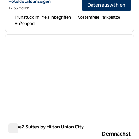
Hoteldetails für Home2 Suites by Hilton Tracy anzeigen
Hoteldetails anzeigen
Daten auswählen
17,53 Meilen
Frühstück im Preis inbegriffen
Kostenfreie Parkplätze
Außenpool
1
/
12
Vorheriges Bild
nächste
1 von 12
Home2 Suites by Hilton Union City
Home2 Suites by Hilton Union City
Demnächst