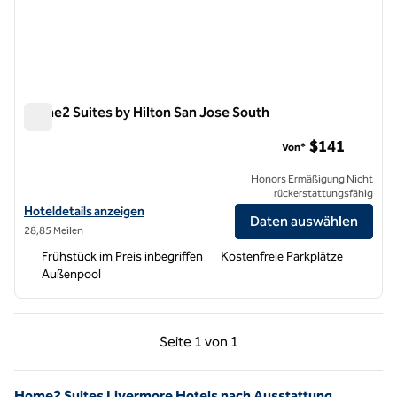
Home2 Suites by Hilton San Jose South
Home2 Suites by Hilton San Jose South
$141
Von*
Honors Ermäßigung Nicht
rückerstattungsfähig
Hoteldetails für Home2 Suites by Hilton San Jose South anzeigen
Hoteldetails anzeigen
Daten auswählen
28,85 Meilen
Frühstück im Preis inbegriffen
Kostenfreie Parkplätze
Außenpool
Vorherige Seite, 1 von 1
Nächste Seite, 1 von
Seite
1 von 1
Seite 1 von 1
Home2 Suites Livermore Hotels nach Ausstattung