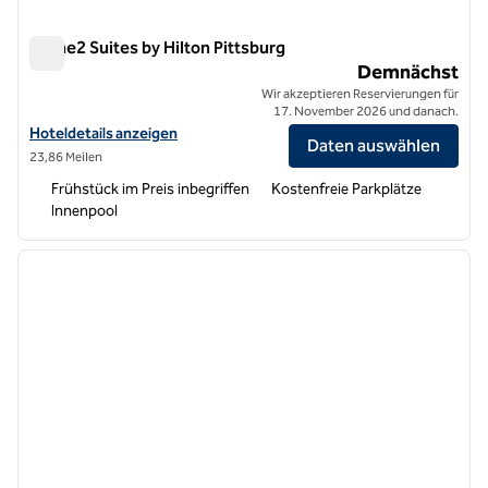
Home2 Suites by Hilton Pittsburg
Home2 Suites by Hilton Pittsburg
Demnächst
Wir akzeptieren Reservierungen für
17. November 2026 und danach.
Hoteldetails für Home2 Suites by Hilton Pittsburg anzeigen
Hoteldetails anzeigen
Daten auswählen
23,86 Meilen
Frühstück im Preis inbegriffen
Kostenfreie Parkplätze
Innenpool
1
/
12
Vorheriges Bild
nächste
1 von 12