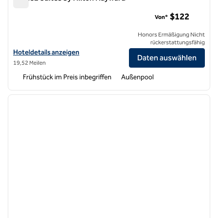
Home2 Suites by Hilton Hayward
$122
Von*
Honors Ermäßigung Nicht
rückerstattungsfähig
Hoteldetails für Home2 Suites by Hilton Hayward anzeigen
Hoteldetails anzeigen
Daten auswählen
19,52 Meilen
Frühstück im Preis inbegriffen
Außenpool
1
/
11
Vorheriges Bild
nächste
1 von 11