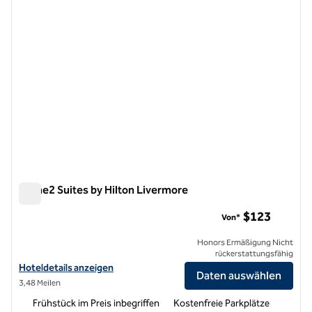
Home2 Suites by Hilton Livermore
Home2 Suites by Hilton Livermore
$123
Von*
Honors Ermäßigung Nicht
rückerstattungsfähig
Hoteldetails für Home2 Suites by Hilton Livermore anzeigen
Hoteldetails anzeigen
Daten auswählen
3,48 Meilen
Frühstück im Preis inbegriffen
Kostenfreie Parkplätze