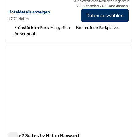
Wir akzeptieren Reservierungen für
22. Dezember 2026 und danach.
Hoteldetails für Home2 Suites by Hilton Union City anzeigen
Hoteldetails anzeigen
Daten auswählen
17,71 Meilen
Frühstück im Preis inbegriffen
Kostenfreie Parkplätze
Außenpool
1
/
6
Vorheriges Bild
nächste
1 von 6
Home2 Suites by Hilton Hayward