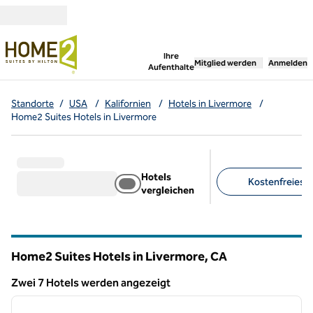
Weiter zum Inhalt
,
öffnet neue Registerka
Ihre
Mitglied werden
Anmelden
Aufenthalte
Standorte
/
USA
/
Kalifornien
/
Hotels in Livermore
/
Home2 Suites Hotels in Livermore
Hotels
Kostenfreies F
vergleichen
Empfohlene Filter
Home2 Suites Hotels in Livermore,
CA
Kalifornien
Zwei 7 Hotels werden angezeigt
1
/
12
Zwei 7 Hotels werden angezeigt
Vorheriges Bild
nächste
1 von 12