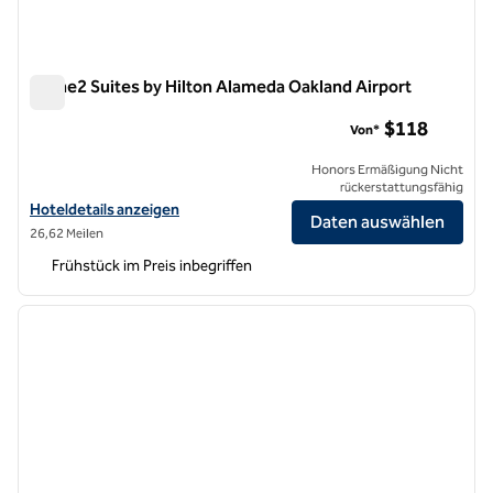
Home2 Suites by Hilton Alameda Oakland Airport
Home2 Suites by Hilton Alameda Oakland Airport
$118
Von*
Honors Ermäßigung Nicht
rückerstattungsfähig
Hoteldetails für Home2 Suites by Hilton Alameda Oakland Airport an
Hoteldetails anzeigen
Daten auswählen
26,62 Meilen
Frühstück im Preis inbegriffen
1
/
9
Vorheriges Bild
nächste
1 von 9