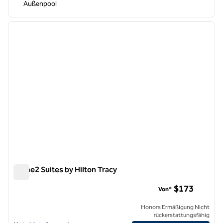
Außenpool
1
/
12
Vorheriges Bild
nächste
1 von 12
Home2 Suites by Hilton Tracy
Home2 Suites by Hilton Tracy
$173
Von*
Honors Ermäßigung Nicht
rückerstattungsfähig