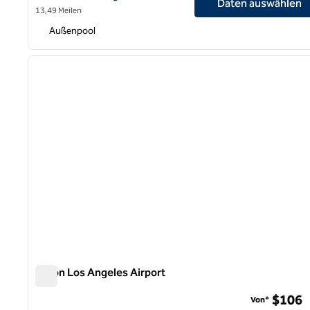
Daten auswählen
13,49 Meilen
Außenpool
1
Vorheriges Bild
1 von 12
Hilton Los Angeles Airport
Hilton Los Angeles Airport
$106
Von*