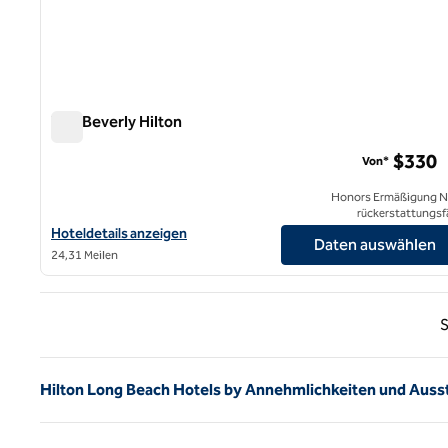
The Beverly Hilton
The Beverly Hilton
$330
Von*
Honors Ermäßigung N
rückerstattungsf
Hoteldetails für das Beverly Hilton anzeigen
Hoteldetails anzeigen
Daten auswählen
24,31 Meilen
Vorhe
S
Hilton Long Beach Hotels by Annehmlichkeiten und Auss