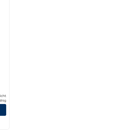
icht
ähig
/
12