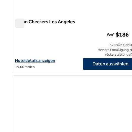
Hilton Checkers Los Angeles
Hilton Checkers Los Angeles
$186
Von*
Inklusive Gebü
Honors Ermäßigung N
rückerstattungsf
Hoteldetails für Hilton Checkers Los Angeles anzeigen
Hoteldetails anzeigen
Daten auswählen
19,66 Meilen
1
Vorheriges Bild
1 von 11