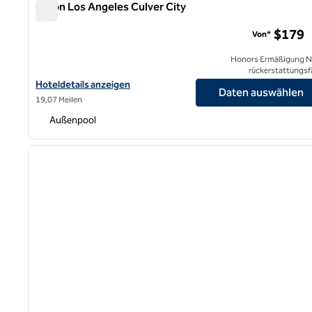
Hilton Los Angeles Culver City
Hilton Los Angeles Culver City
$179
Von*
Honors Ermäßigung N
rückerstattungsf
Hoteldetails für das Hilton Los Angeles Culver City anzeigen
Hoteldetails anzeigen
Daten auswählen
19,07 Meilen
Außenpool
1
Vorheriges Bild
1 von 12