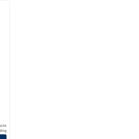
nächstes Bild
icht
ähig