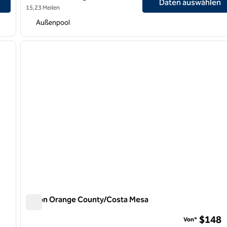
Daten auswählen
15,23 Meilen
Außenpool
/
12
1
nächstes Bild
Vorheriges Bild
1 von 12
Hilton Orange County/Costa Mesa
Hilton Orange County/Costa Mesa
$148
Von*