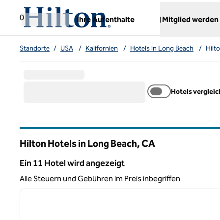
Weiter zum Inhalt
,
öffnet neue Registerkarte
0
Ihre Aufenthalte
Mitglied werden
Standorte
/
USA
/
Kalifornien
/
Hotels in Long Beach
/
Hilt
Hotels verglei
Hilton Hotels in Long Beach,
CA
Kalifornien
Ein 11 Hotel wird angezeigt
Ein 11 Hotel wird angezeigt
Alle Steuern und Gebühren im Preis inbegriffen
1
Vorheriges Bild
1 von 11