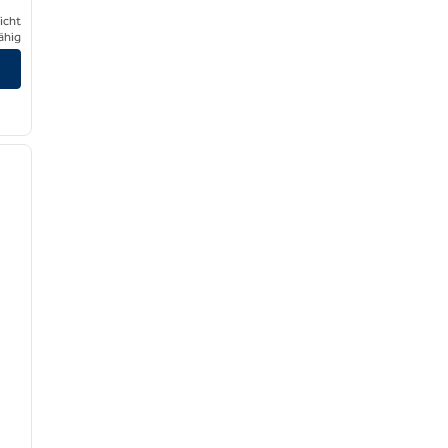
icht
ähig
/
12
nächstes Bild