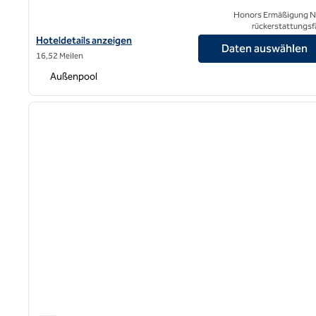
Honors Ermäßigung N
rückerstattungsf
Hoteldetails für das Hilton Los Angeles Airport anzeigen
Hoteldetails anzeigen
Daten auswählen
16,52 Meilen
Außenpool
1
Vorheriges Bild
1 von 12