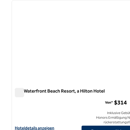
Vorheriges Bild
1 von 12
The Waterfront Beach Resort, a Hilton Hotel
The Waterfront Beach Resort, a Hilton Hotel
$314
Von*
Inklusive Gebü
Honors Ermäßigung N
rückerstattungsf
Hoteldetails für The Waterfront Beach Resort, a Hilton Hotel an
Hoteldetails anzeigen