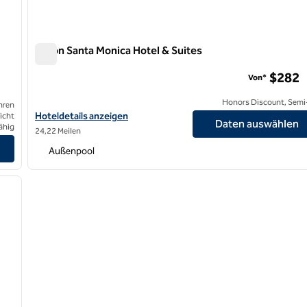
Hilton Santa Monica Hotel & Suites
Hilton Santa Monica Hotel & Suites
$282
Von*
Honors Discount, Semi-
hren
Hoteldetails für das Hilton Santa Monica Hotel & Suites anzeigen
Hoteldetails anzeigen
icht
Daten auswählen
ähig
24,22 Meilen
Außenpool
/
11
nächstes Bild