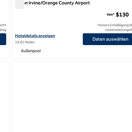
Hilton Irvine/Orange County Airport
Hilton Irvine/Orange County Airport
$130
Von*
icht
Honors Ermäßigung N
ähig
rückerstattungsf
Hoteldetails zum Hilton Irvine/Orange County Airport anzeigen
Hoteldetails anzeigen
Daten auswählen
19,61 Meilen
Außenpool
/
12
1
nächstes Bild
Vorheriges Bild
1 von 12