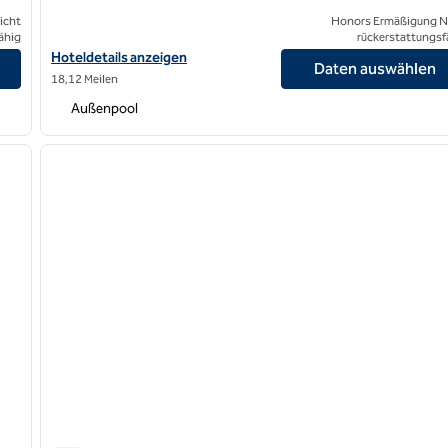
icht
Honors Ermäßigung N
ähig
rückerstattungsf
Hoteldetails für Hilton Orange County/Costa Mesa anzeigen
Hoteldetails anzeigen
Daten auswählen
18,12 Meilen
Außenpool
/
12
1
nächstes Bild
Vorheriges Bild
1 von 12