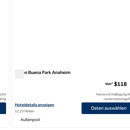
Hilton Buena Park Anaheim
Hilton Buena Park Anaheim
$118
Von*
icht
Honors Ermäßigung N
ähig
rückerstattungsf
Hoteldetails für das Hilton Buena Park Anaheim anzeigen
Hoteldetails anzeigen
Daten auswählen
12,23 Meilen
Außenpool
/
12
1