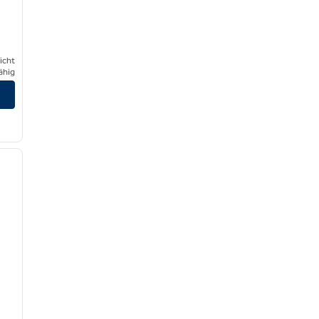
icht
ähig
/
12
nächstes Bild