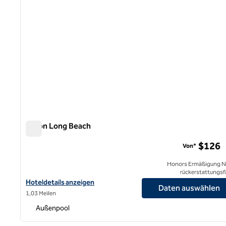
Hilton Long Beach
Hilton Long Beach
$126
Von*
Honors Ermäßigung N
rückerstattungsf
Hoteldetails für Hilton Long Beach anzeigen
Hoteldetails anzeigen
Daten auswählen
1,03 Meilen
Außenpool
1