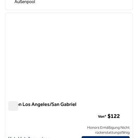
Außenpool
1
/
13
Vorheriges Bild
nächste
1 von 13
Hilton Los Angeles/San Gabriel
Hilton Los Angeles/San Gabriel
$122
Von*
Honors Ermäßigung Nicht
rückerstattungsfähig