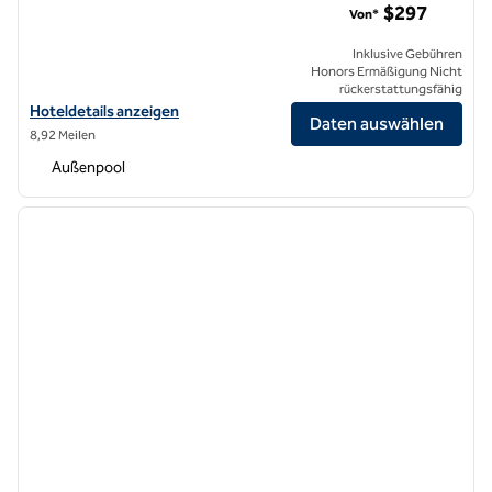
$297
Von*
Inklusive Gebühren
Honors Ermäßigung Nicht
rückerstattungsfähig
Hoteldetails für Cameo Beverly Hills, LXR Hotels & Resorts anzeigen
Hoteldetails anzeigen
Daten auswählen
8,92 Meilen
Außenpool
1
/
11
Vorheriges Bild
nächste
1 von 11