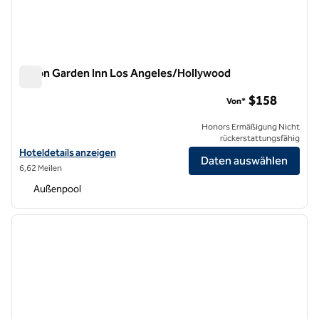
Hilton Garden Inn Los Angeles/Hollywood
Hilton Garden Inn Los Angeles/Hollywood
$158
Von*
Honors Ermäßigung Nicht
rückerstattungsfähig
Hoteldetails für das Hilton Garden Inn Los Angeles/Hollywood anzei
Hoteldetails anzeigen
Daten auswählen
6,62 Meilen
Außenpool
1
/
12
Vorheriges Bild
nächste
1 von 12