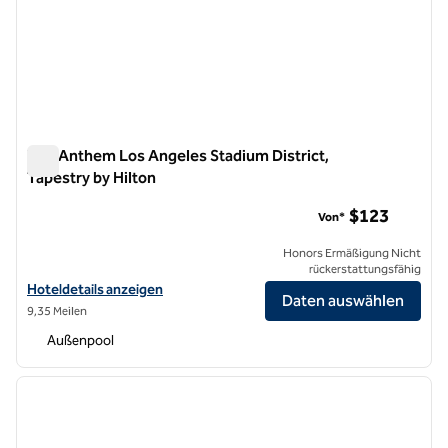
The Anthem Los Angeles Stadium District,
Tapestry by Hilton
The Anthem Los Angeles Stadium District, Tapestry by Hilto
$123
Von*
Honors Ermäßigung Nicht
rückerstattungsfähig
Hoteldetails für The Anthem Los Angeles Stadium District, Tapestry
Hoteldetails anzeigen
Daten auswählen
9,35 Meilen
Außenpool
1
/
12
Vorheriges Bild
nächste
1 von 12