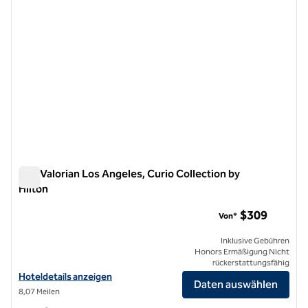
The Valorian Los Angeles, Curio Collection by
Hilton
The Valorian Los Angeles, Curio Collection by Hilton
$309
Von*
Inklusive Gebühren
Honors Ermäßigung Nicht
rückerstattungsfähig
Hoteldetails für The Valorian Los Angeles, Curio Collection by Hilton
Hoteldetails anzeigen
Daten auswählen
8,07 Meilen