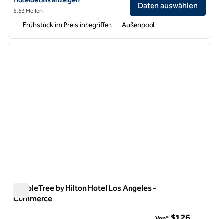
Hoteldetails anzeigen
Daten auswählen
5,53 Meilen
Frühstück im Preis inbegriffen
Außenpool
1
/
11
Vorheriges Bild
nächste
1 von 11
DoubleTree by Hilton Hotel Los Angeles -
Commerce
DoubleTree by Hilton Hotel Los Angeles - Commerce
$126
Von*