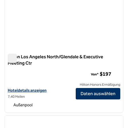
Hilton Los Angeles North/Glendale & Executive
Meeting Ctr
Hilton Los Angeles North/Glendale & Executive Meeting Ctr
$197
Von*
Hilton Honors Ermäßigung
Hoteldetails für das Hilton Los Angeles North/Glendale & Executive
Hoteldetails anzeigen
Daten auswählen
7,40 Meilen
Außenpool
1
/
12
Vorheriges Bild
nächste
1 von 12