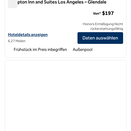
Hampton Inn and Suites Los Angeles – Glendale
Hampton Inn and Suites Los Angeles – Glendale
$197
Von*
Honors Ermäßigung Nicht
rückerstattungsfähig
Hoteldetails für Hampton Inn and Suites Los Angeles – Glendale anz
Hoteldetails anzeigen
Daten auswählen
6,27 Meilen
Frühstück im Preis inbegriffen
Außenpool
1
/
12
Vorheriges Bild
nächste
1 von 12