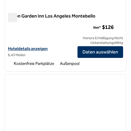
Hilton Garden Inn Los Angeles Montebello
Hilton Garden Inn Los Angeles Montebello
$126
Von*
Honors Ermäßigung Nicht
rückerstattungsfähig
Hoteldetails für das Hilton Garden Inn Los Angeles Montebello anze
Hoteldetails anzeigen
Daten auswählen
6,43 Meilen
Kostenfreie Parkplätze
Außenpool
1
/
11
Vorheriges Bild
nächste
1 von 11