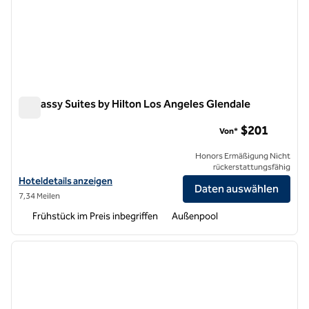
Embassy Suites by Hilton Los Angeles Glendale
Embassy Suites by Hilton Los Angeles Glendale
$201
Von*
Honors Ermäßigung Nicht
rückerstattungsfähig
Hoteldetails für Embassy Suites by Hilton Los Angeles Glendale anz
Hoteldetails anzeigen
Daten auswählen
7,34 Meilen
Frühstück im Preis inbegriffen
Außenpool
1
/
12
Vorheriges Bild
nächste
1 von 12