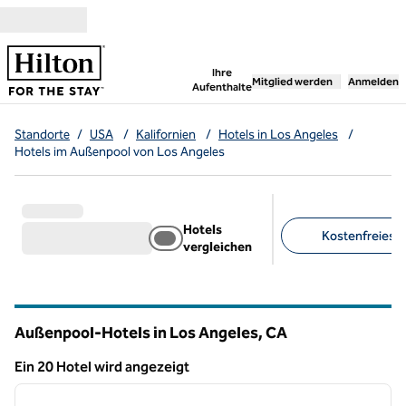
Weiter zum Inhalt
,
öffnet neue Registerka
Ihre
Mitglied werden
Anmelden
Aufenthalte
Standorte
/
USA
/
Kalifornien
/
Hotels in Los Angeles
/
Hotels im Außenpool von Los Angeles
Hotels
Kostenfreies Pa
vergleichen
Empfohlene Filter
Außenpool-Hotels in Los Angeles,
CA
Kalifornien
Ein 20 Hotel wird angezeigt
1
/
12
Ein 20 Hotel wird angezeigt
Vorheriges Bild
nächste
1 von 12