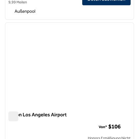
9,99 Meilen
Außenpool
1
/
12
Vorheriges Bild
nächste
1 von 12
Hilton Los Angeles Airport
Hilton Los Angeles Airport
$106
Von*
Honors Ermäßigung Nicht