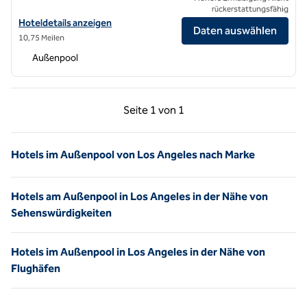
rückerstattungsfähig
Hoteldetails für das Hilton Los Angeles Airport anzeigen
Hoteldetails anzeigen
Daten auswählen
10,75 Meilen
Außenpool
Vorherige Seite, 1 von 1
Nächste Seite, 1 von
Seite
1 von 1
Seite 1 von 1
Hotels im Außenpool von Los Angeles nach Marke
Hotels am Außenpool in Los Angeles in der Nähe von
Sehenswürdigkeiten
Hotels im Außenpool in Los Angeles in der Nähe von
Flughäfen