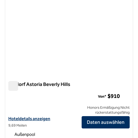
Waldorf Astoria Beverly Hills
Waldorf Astoria Beverly Hills
$910
Von*
Honors Ermäßigung Nicht
rückerstattungsfähig
Hoteldetails für Waldorf Astoria Beverly Hills anzeigen
Hoteldetails anzeigen
Daten auswählen
9,69 Meilen
Außenpool