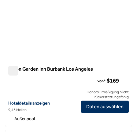
Hilton Garden Inn Burbank Los Angeles
Hilton Garden Inn Burbank Los Angeles
$169
Von*
Honors Ermäßigung Nicht
rückerstattungsfähig
Hoteldetails für das Hilton Garden Inn Burbank Los Angeles anzeigen
Hoteldetails anzeigen
Daten auswählen
9,43 Meilen
Außenpool
1
/
11
Vorheriges Bild
nächste
1 von 11