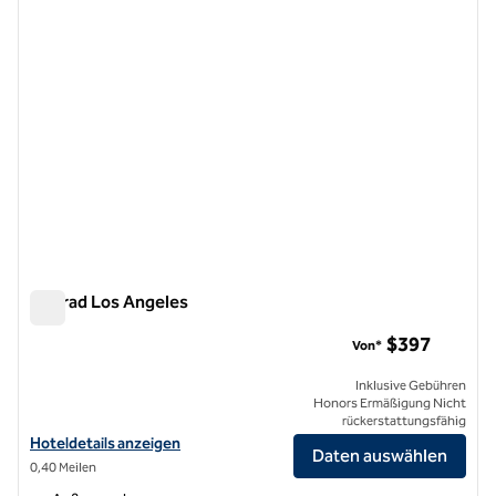
Conrad Los Angeles
Conrad Los Angeles
$397
Von*
Inklusive Gebühren
Honors Ermäßigung Nicht
rückerstattungsfähig
Hoteldetails für das Conrad Los Angeles anzeigen
Hoteldetails anzeigen
Daten auswählen
0,40 Meilen