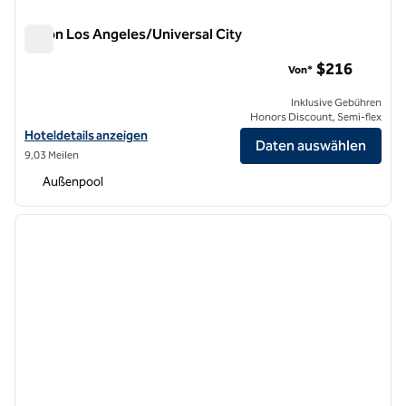
Hilton Los Angeles/Universal City
Hilton Los Angeles/Universal City
$216
Von*
Inklusive Gebühren
Honors Discount, Semi-flex
Hoteldetails für das Hilton Los Angeles/Universal City anzeigen
Hoteldetails anzeigen
Daten auswählen
9,03 Meilen
Außenpool
1
/
12
Vorheriges Bild
nächste
1 von 12