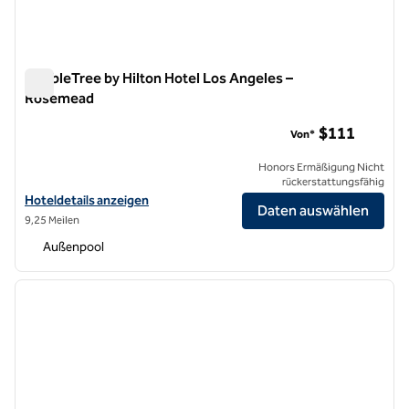
DoubleTree by Hilton Hotel Los Angeles –
Rosemead
DoubleTree by Hilton Hotel Los Angeles – Rosemead
$111
Von*
Honors Ermäßigung Nicht
rückerstattungsfähig
Hoteldetails für DoubleTree by Hilton Hotel Los Angeles – Rosemea
Hoteldetails anzeigen
Daten auswählen
9,25 Meilen
Außenpool
1
/
12
Vorheriges Bild
nächste
1 von 12