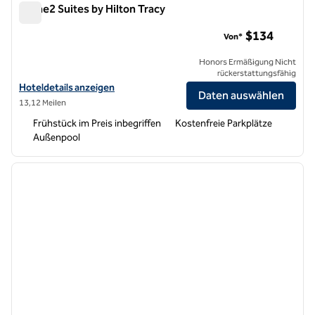
Home2 Suites by Hilton Tracy
Home2 Suites by Hilton Tracy
$134
Von*
Honors Ermäßigung Nicht
rückerstattungsfähig
Hoteldetails für Home2 Suites by Hilton Tracy anzeigen
Hoteldetails anzeigen
Daten auswählen
13,12 Meilen
Frühstück im Preis inbegriffen
Kostenfreie Parkplätze
Außenpool
1
/
12
Vorheriges Bild
nächste
1 von 12