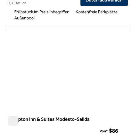
7,15 Meilen
Frühstück im Preis inbegriffen
Kostenfreie Parkplätze
Außenpool
1
/
11
Vorheriges Bild
nächste
1 von 11
Hampton Inn & Suites Modesto-Salida
Hampton Inn & Suites Modesto-Salida
$86
Von*