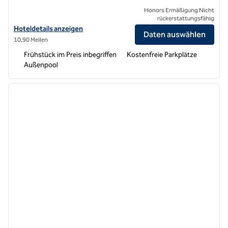
Honors Ermäßigung Nicht
rückerstattungsfähig
Hoteldetails für Hampton Inn & Suites Modesto-Salida anzeigen
Hoteldetails anzeigen
Daten auswählen
10,90 Meilen
Frühstück im Preis inbegriffen
Kostenfreie Parkplätze
Außenpool
1
/
12
Vorheriges Bild
nächste
1 von 12