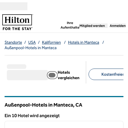
Weiter zum Inhalt
,
öffnet neue Registerka
Ihre
Mitglied werden
Anmelden
Aufenthalte
Standorte
/
USA
/
Kalifornien
/
Hotels in Manteca
/
Außenpool-Hotels in Manteca
Hotels
Kostenfreies F
vergleichen
Empfohlene Filter
Außenpool-Hotels in Manteca,
CA
Kalifornien
Ein 10 Hotel wird angezeigt
1
/
12
Ein 10 Hotel wird angezeigt
Vorheriges Bild
nächste
1 von 12