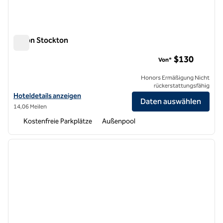
Hilton Stockton
Hilton Stockton
$130
Von*
Honors Ermäßigung Nicht
rückerstattungsfähig
Hoteldetails für Hilton Stockton anzeigen
Hoteldetails anzeigen
Daten auswählen
14,06 Meilen
Kostenfreie Parkplätze
Außenpool
1
/
12
Vorheriges Bild
nächste
1 von 12