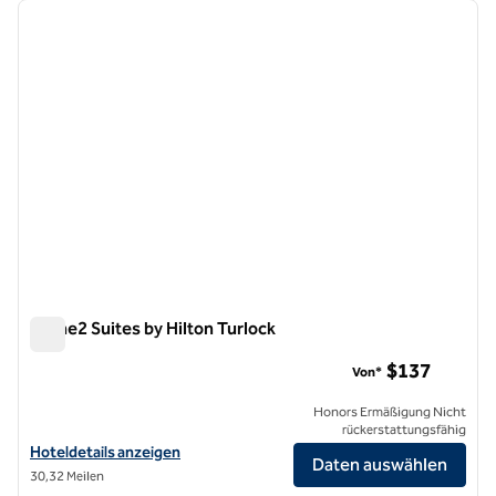
Vorheriges Bild
nächste
1 von 12
Home2 Suites by Hilton Turlock
Home2 Suites by Hilton Turlock
$137
Von*
Honors Ermäßigung Nicht
rückerstattungsfähig
Hoteldetails für Home2 Suites by Hilton Turlock anzeigen
Hoteldetails anzeigen
Daten auswählen
30,32 Meilen