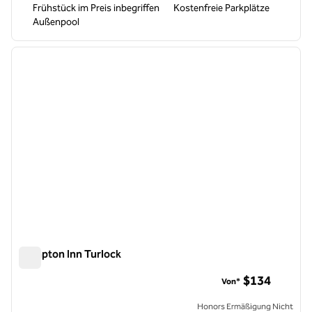
Frühstück im Preis inbegriffen
Kostenfreie Parkplätze
Außenpool
1
/
12
Vorheriges Bild
nächste
1 von 12
Hampton Inn Turlock
Hampton Inn Turlock
$134
Von*
Honors Ermäßigung Nicht