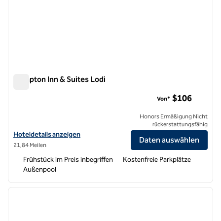
Hampton Inn & Suites Lodi
Hampton Inn & Suites Lodi
$106
Von*
Honors Ermäßigung Nicht
rückerstattungsfähig
Hoteldetails für Hampton Inn & Suites Lodi anzeigen
Hoteldetails anzeigen
Daten auswählen
21,84 Meilen
Frühstück im Preis inbegriffen
Kostenfreie Parkplätze
Außenpool
1
/
12
Vorheriges Bild
nächste
1 von 12