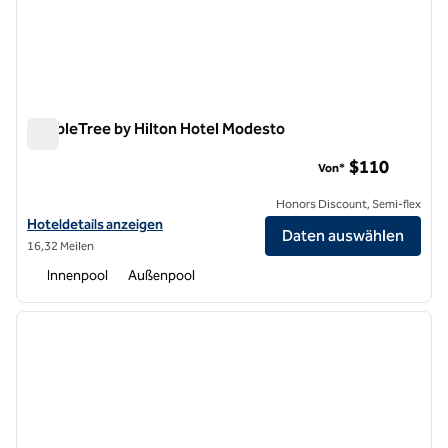
DoubleTree by Hilton Hotel Modesto
DoubleTree by Hilton Hotel Modesto
$110
Von*
Honors Discount, Semi-flex
Hoteldetails für DoubleTree by Hilton Hotel Modesto anzeigen
Hoteldetails anzeigen
Daten auswählen
16,32 Meilen
Innenpool
Außenpool
1
/
12
Vorheriges Bild
nächste
1 von 12