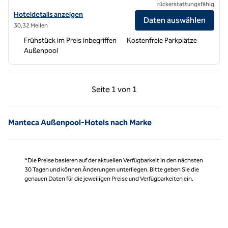
rückerstattungsfähig
Hoteldetails für Hampton Inn Turlock anzeigen
Hoteldetails anzeigen
Daten auswählen
30,32 Meilen
Frühstück im Preis inbegriffen
Kostenfreie Parkplätze
Außenpool
Vorherige Seite, 1 von 1
Nächste Seite, 1 von
Seite
1 von 1
Seite 1 von 1
Manteca Außenpool-Hotels nach Marke
*Die Preise basieren auf der aktuellen Verfügbarkeit in den nächsten
30 Tagen und können Änderungen unterliegen. Bitte geben Sie die
genauen Daten für die jeweiligen Preise und Verfügbarkeiten ein.