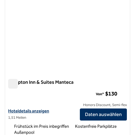
Hampton Inn & Suites Manteca
Hampton Inn & Suites Manteca
$130
Von*
Honors Discount, Semi-flex
Hoteldetails für Hampton Inn & Suites Manteca anzeigen
Hoteldetails anzeigen
Daten auswählen
1,51 Meilen
Frühstück im Preis inbegriffen
Kostenfreie Parkplätze
Außenpool