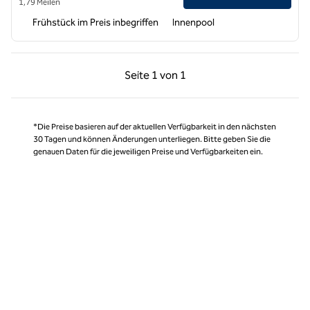
1,79 Meilen
Frühstück im Preis inbegriffen
Innenpool
Vorherige Seite, 1 von 1
Nächste Seite, 1 von
Seite
1 von 1
Seite 1 von 1
*Die Preise basieren auf der aktuellen Verfügbarkeit in den nächsten
30 Tagen und können Änderungen unterliegen. Bitte geben Sie die
genauen Daten für die jeweiligen Preise und Verfügbarkeiten ein.