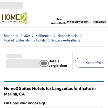
Weiter zum Inhalt
,
öffnet neue Registerka
Ihre
Mitglied werden
Anmelden
Aufenthalte
Standorte
/
USA
/
Kalifornien
/
Marina Hotels
/
Home2 Suites Marina Hotels für längere Aufenthalte
Hotels
Kostenfreies F
vergleichen
Empfohlene Filter
Home2 Suites Hotels für Langzeitaufenthalte in
Marina,
CA
Kalifornien
Ein Hotel wird angezeigt
1
/
8
Ein Hotel wird angezeigt