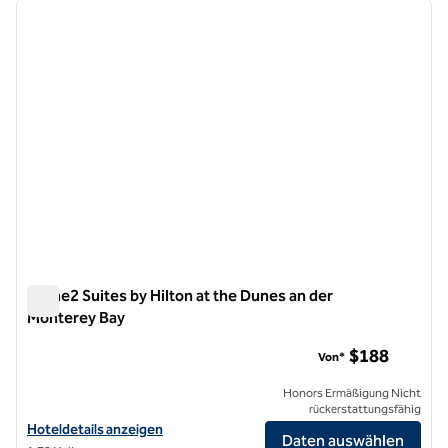
Vorheriges Bild
nächste
1 von 8
Home2 Suites by Hilton at the Dunes an der
Monterey Bay
Home2 Suites by Hilton at the Dunes an der Monterey Bay
$188
Von*
Honors Ermäßigung Nicht
rückerstattungsfähig
Hoteldetails für Home2 Suites by Hilton at the Dunes in Monterey B
Hoteldetails anzeigen
Daten auswählen