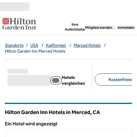
Weiter zum Inhalt
,
öffnet neue Registerka
Ihre
Mitglied werden
Anmelden
Aufenthalte
Standorte
/
USA
/
Kalifornien
/
Merced Hotels
/
Hilton Garden Inn Merced Hotels
Hotels
Kostenfreies Pa
vergleichen
Empfohlene Filter
Hilton Garden Inn Hotels in Merced,
CA
Kalifornien
Ein Hotel wird angezeigt
1
/
12
Ein Hotel wird angezeigt
Vorheriges Bild
nächste
1 von 12