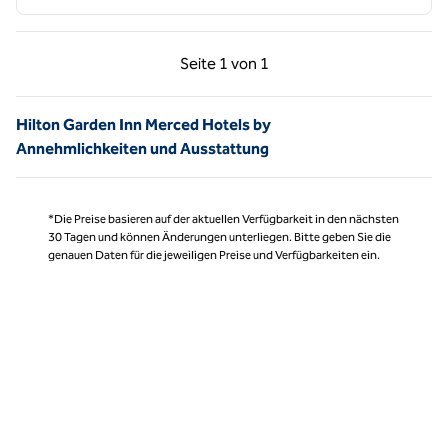
Vorherige Seite, 1 von 1
Nächste Seite, 1 von
Seite
1 von 1
Seite 1 von 1
Hilton Garden Inn Merced Hotels by
Annehmlichkeiten und Ausstattung
*Die Preise basieren auf der aktuellen Verfügbarkeit in den nächsten
30 Tagen und können Änderungen unterliegen. Bitte geben Sie die
genauen Daten für die jeweiligen Preise und Verfügbarkeiten ein.