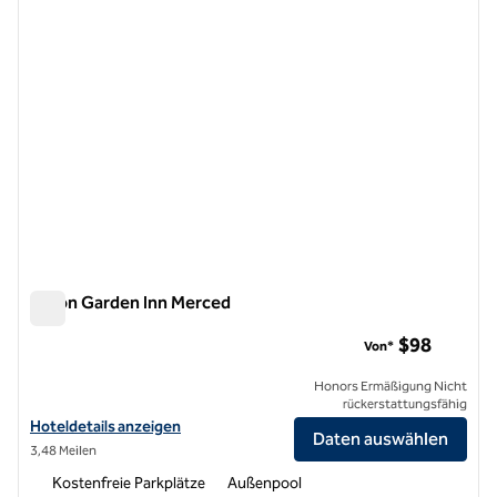
Hilton Garden Inn Merced
Hilton Garden Inn Merced
$98
Von*
Honors Ermäßigung Nicht
rückerstattungsfähig
Hoteldetails für Hilton Garden Inn Merced anzeigen
Hoteldetails anzeigen
Daten auswählen
3,48 Meilen
Kostenfreie Parkplätze
Außenpool