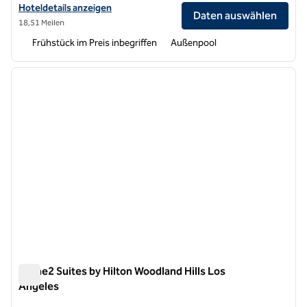
Hoteldetails für Home2 Suites by Hilton Anaheim Resort anzeigen
Hoteldetails anzeigen
Daten auswählen
18,51 Meilen
Frühstück im Preis inbegriffen
Außenpool
1
/
12
Vorheriges Bild
nächste
1 von 12
Home2 Suites by Hilton Woodland Hills Los
Angeles
Home2 Suites by Hilton Woodland Hills Los Angeles