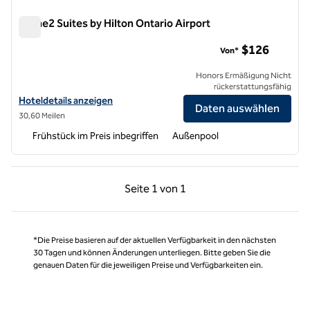
Home2 Suites by Hilton Ontario Airport
Home2 Suites by Hilton Ontario Airport
$126
Von*
Honors Ermäßigung Nicht
rückerstattungsfähig
Hoteldetails für Home2 Suites by Hilton Ontario Airport anzeigen
Hoteldetails anzeigen
Daten auswählen
30,60 Meilen
Frühstück im Preis inbegriffen
Außenpool
Vorherige Seite, 1 von 1
Nächste Seite, 1 von
Seite
1 von 1
Seite 1 von 1
*Die Preise basieren auf der aktuellen Verfügbarkeit in den nächsten
30 Tagen und können Änderungen unterliegen. Bitte geben Sie die
genauen Daten für die jeweiligen Preise und Verfügbarkeiten ein.