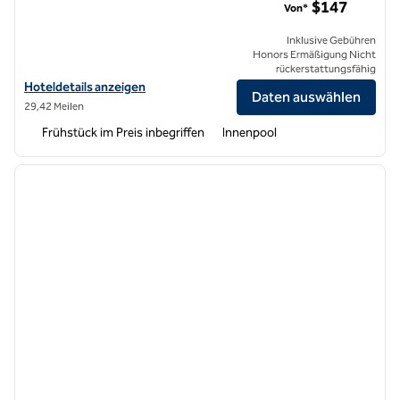
$147
Von*
Inklusive Gebühren
Honors Ermäßigung Nicht
rückerstattungsfähig
Hoteldetails für Home2 Suites by Hilton Woodland Hills Los Angeles
Hoteldetails anzeigen
Daten auswählen
29,42 Meilen
Frühstück im Preis inbegriffen
Innenpool
1
/
12
Vorheriges Bild
nächste
1 von 12