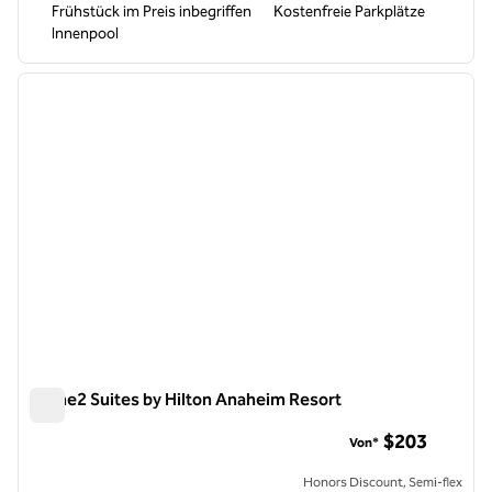
Frühstück im Preis inbegriffen
Kostenfreie Parkplätze
Innenpool
1
/
12
Vorheriges Bild
nächste
1 von 12
Home2 Suites by Hilton Anaheim Resort
Home2 Suites by Hilton Anaheim Resort
$203
Von*
Honors Discount, Semi-flex