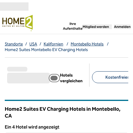
Weiter zum Inhalt
,
öffnet neue Registerka
Ihre
Mitglied werden
Anmelden
Aufenthalte
Standorte
/
USA
/
Kalifornien
/
Montebello Hotels
/
Home2 Suites Montebello EV Charging Hotels
Hotels
Kostenfreies F
vergleichen
Empfohlene Filter
Home2 Suites EV Charging Hotels in Montebello,
CA
Kalifornien
Ein 4 Hotel wird angezeigt
1
/
11
Ein 4 Hotel wird angezeigt