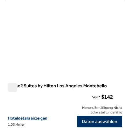
Vorheriges Bild
nächste
1 von 11
Home2 Suites by Hilton Los Angeles Montebello
Home2 Suites by Hilton Los Angeles Montebello
$142
Von*
Honors Ermäßigung Nicht
rückerstattungsfähig
Hoteldetails für Home2 Suites by Hilton Los Angeles Montebello an
Hoteldetails anzeigen
Daten auswählen
1,06 Meilen