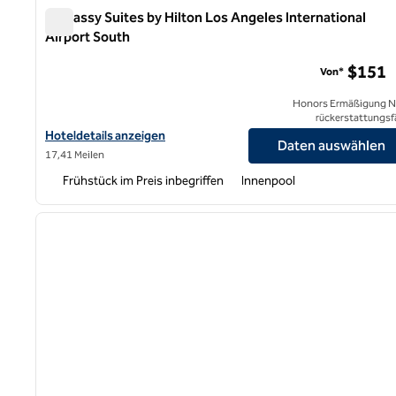
Embassy Suites by Hilton Los Angeles International
Airport South
Embassy Suites by Hilton Los Angeles International Airpo
$151
Von*
Honors Ermäßigung N
rückerstattungsf
Hoteldetails für Embassy Suites by Hilton Los Angeles Internati
Hoteldetails anzeigen
Daten auswählen
17,41 Meilen
Frühstück im Preis inbegriffen
Innenpool
1
Vorheriges Bild
1 von 12