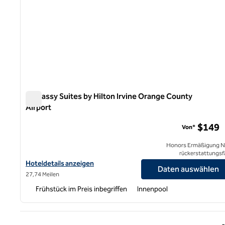
Embassy Suites by Hilton Irvine Orange County
Airport
Embassy Suites by Hilton Irvine Orange County Airport
$149
Von*
Honors Ermäßigung N
rückerstattungsf
Hoteldetails für Embassy Suites by Hilton Irvine Orange County 
Hoteldetails anzeigen
Daten auswählen
27,74 Meilen
Frühstück im Preis inbegriffen
Innenpool
Vorhe