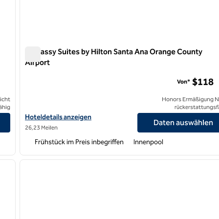
Embassy Suites by Hilton Santa Ana Orange County
Airport
Embassy Suites by Hilton Santa Ana Orange County Airpo
$118
Von*
icht
Honors Ermäßigung N
ähig
rückerstattungsf
igen
Hoteldetails für Embassy Suites by Hilton Santa Ana Orange Cou
Hoteldetails anzeigen
Daten auswählen
26,23 Meilen
Frühstück im Preis inbegriffen
Innenpool
/
12
1
nächstes Bild
Vorheriges Bild
1 von 12