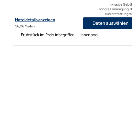
Inklusive Gebü
Honors Ermäßigung N
rückerstattungsf
Hoteldetails für Embassy Suites by Hilton Los Angeles Internatio
Hoteldetails anzeigen
Daten auswählen
16,26 Meilen
Frühstück im Preis inbegriffen
Innenpool
1
Vorheriges Bild
1 von 12