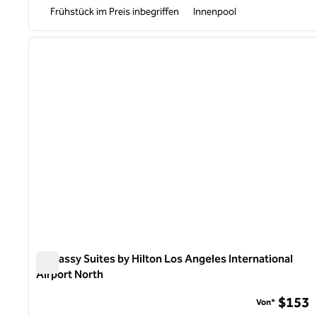
Frühstück im Preis inbegriffen
Innenpool
1
Vorheriges Bild
1 von 12
Embassy Suites by Hilton Los Angeles International
Airport North
Embassy Suites by Hilton Los Angeles International Airpo
$153
Von*