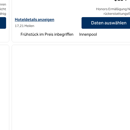
hren
icht
Honors Ermäßigung N
ähig
rückerstattungsf
nal Airport North anzeigen
Hoteldetails für Hampton Inn & Suites LAX El Segundo anzeigen
Hoteldetails anzeigen
Daten auswählen
17,21 Meilen
Frühstück im Preis inbegriffen
Innenpool
/
12
1
nächstes Bild
Vorheriges Bild
1 von 12