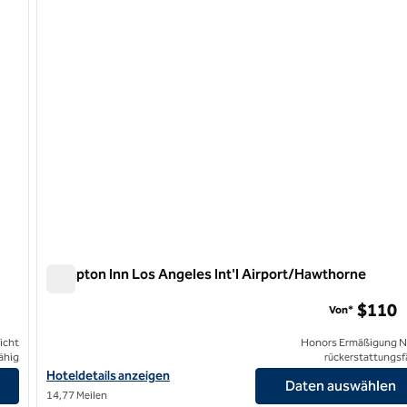
Hampton Inn Los Angeles Int'l Airport/Hawthorne
Hampton Inn Los Angeles Int'l Airport/Hawthorne
$110
Von*
icht
Honors Ermäßigung N
ähig
rückerstattungsf
igen
Hoteldetails zum Hampton Inn Los Angeles International Airpo
Hoteldetails anzeigen
Daten auswählen
14,77 Meilen