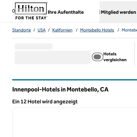
Weiter zum Inhalt
,
öffnet neue Registerkarte
0
Ihre Aufenthalte
Mitglied werden
Standorte
/
USA
/
Kalifornien
/
Montebello Hotels
/
Montebe
Hotels
vergleichen
Innenpool-Hotels in Montebello,
CA
Kalifornien
Ein 12 Hotel wird angezeigt
1
Ein 12 Hotel wird angezeigt
Vorheriges Bild
1 von 11