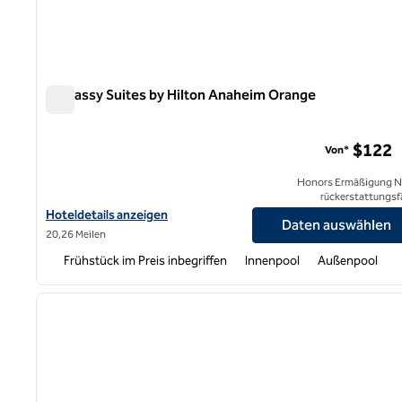
Embassy Suites by Hilton Anaheim Orange
Embassy Suites by Hilton Anaheim Orange
$122
Von*
Honors Ermäßigung N
rückerstattungsf
Hoteldetails für Embassy Suites by Hilton Anaheim Orange anze
Hoteldetails anzeigen
Daten auswählen
20,26 Meilen
Frühstück im Preis inbegriffen
Innenpool
Außenpool
1
Vorheriges Bild
1 von 12