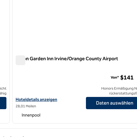
Hilton Garden Inn Irvine/Orange County Airport
Hilton Garden Inn Irvine/Orange County Airport
$141
Von*
icht
Honors Ermäßigung N
ähig
rückerstattungsf
Airport anzeigen
Hoteldetails zum Hilton Garden Inn Irvine/Orange County Airpor
Hoteldetails anzeigen
Daten auswählen
28,01 Meilen
Innenpool
rige Seite, 1 von 1
Nächste Seite, 1 von 1