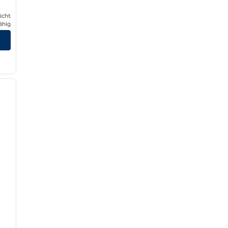
icht
ähig
/
12
nächstes Bild