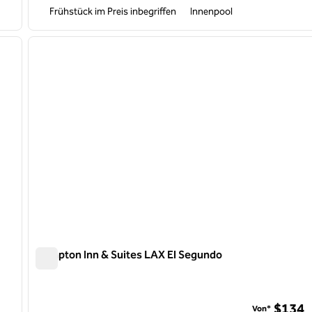
Frühstück im Preis inbegriffen
Innenpool
/
12
1
nächstes Bild
Vorheriges Bild
1 von 11
Hampton Inn & Suites LAX El Segundo
Hampton Inn & Suites LAX El Segundo
rt North
$134
Von*