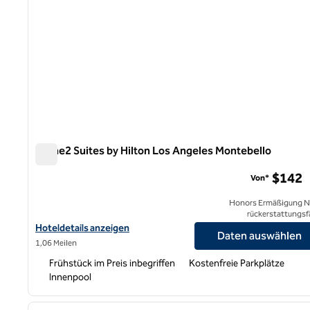
Home2 Suites by Hilton Los Angeles Montebello
Home2 Suites by Hilton Los Angeles Montebello
$142
Von*
Honors Ermäßigung N
rückerstattungsf
Hoteldetails für Home2 Suites by Hilton Los Angeles Montebello
Hoteldetails anzeigen
Daten auswählen
1,06 Meilen
Frühstück im Preis inbegriffen
Kostenfreie Parkplätze
Innenpool
1
Vorheriges Bild
1 von 12