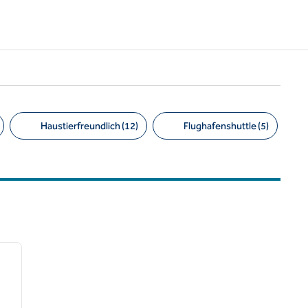
Haustierfreundlich (12)
Flughafenshuttle (5)
/
12
nächstes Bild