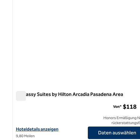
Embassy Suites by Hilton Arcadia Pasadena Area
Embassy Suites by Hilton Arcadia Pasadena Area
$118
Von*
Honors Ermäßigung N
rückerstattungsf
Hoteldetails für Embassy Suites by Hilton Arcadia Pasadena anze
Hoteldetails anzeigen
Daten auswählen
9,80 Meilen