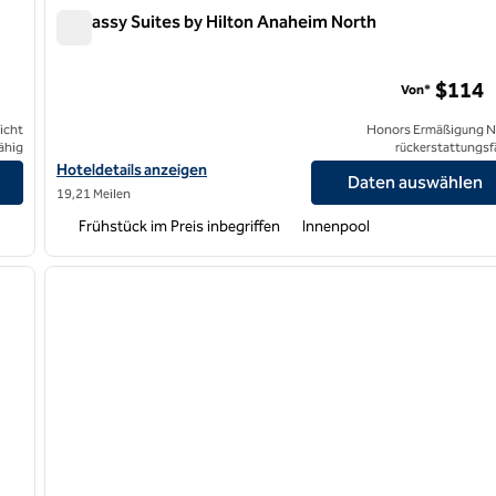
Embassy Suites by Hilton Anaheim North
Embassy Suites by Hilton Anaheim North
rt South
$114
Von*
icht
Honors Ermäßigung N
ähig
rückerstattungsf
onal Airport South anzeigen
Hoteldetails für Embassy Suites by Hilton Anaheim North anzeig
Hoteldetails anzeigen
Daten auswählen
19,21 Meilen
Frühstück im Preis inbegriffen
Innenpool
/
12
1
nächstes Bild
Vorheriges Bild
1 von 11