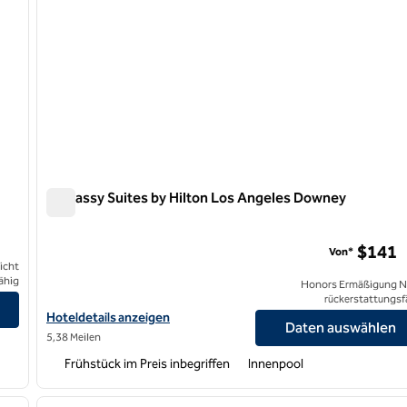
Embassy Suites by Hilton Los Angeles Downey
Embassy Suites by Hilton Los Angeles Downey
$141
Von*
icht
ähig
Honors Ermäßigung N
 anzeigen
rückerstattungsf
Hoteldetails für Embassy Suites by Hilton Los Angeles Downey 
Hoteldetails anzeigen
Daten auswählen
5,38 Meilen
Frühstück im Preis inbegriffen
Innenpool
/
12
1
nächstes Bild
Vorheriges Bild
1 von 12