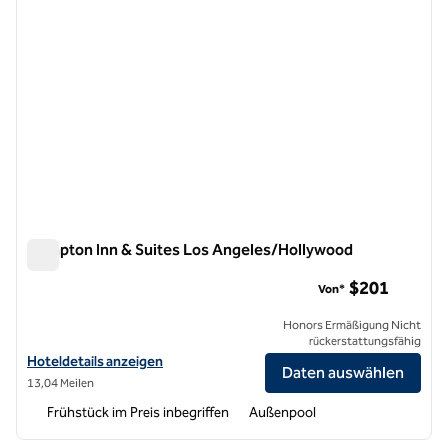
Hampton Inn & Suites Los Angeles/Hollywood
Hampton Inn & Suites Los Angeles/Hollywood
$201
Von*
Honors Ermäßigung Nicht
rückerstattungsfähig
Hoteldetails für Hampton Inn & Suites Los Angeles/Hollywood anze
Hoteldetails anzeigen
Daten auswählen
13,04 Meilen
Frühstück im Preis inbegriffen
Außenpool
1
/
12