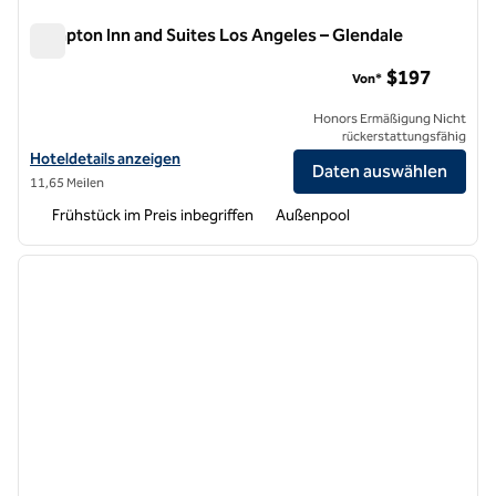
Hampton Inn and Suites Los Angeles – Glendale
Hampton Inn and Suites Los Angeles – Glendale
$197
Von*
Honors Ermäßigung Nicht
rückerstattungsfähig
Hoteldetails für Hampton Inn and Suites Los Angeles – Glendale anz
Hoteldetails anzeigen
Daten auswählen
11,65 Meilen
Frühstück im Preis inbegriffen
Außenpool
1
/
12
Vorheriges Bild
nächste
1 von 12