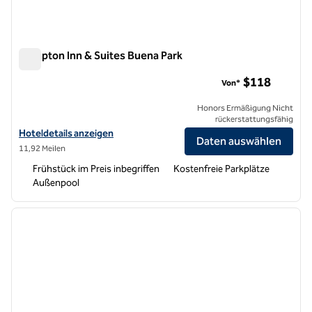
Hampton Inn & Suites Buena Park
Hampton Inn & Suites Buena Park
$118
Von*
Honors Ermäßigung Nicht
rückerstattungsfähig
Hoteldetails für Hampton Inn & Suites Buena Park anzeigen
Hoteldetails anzeigen
Daten auswählen
11,92 Meilen
Frühstück im Preis inbegriffen
Kostenfreie Parkplätze
Außenpool
1
/
12
Vorheriges Bild
nächste
1 von 12