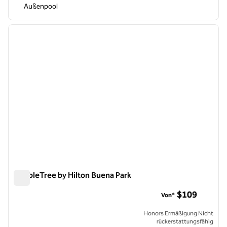
Außenpool
1
/
8
Vorheriges Bild
nächste
1 von 8
DoubleTree by Hilton Buena Park
DoubleTree by Hilton Buena Park
$109
Von*
Honors Ermäßigung Nicht
rückerstattungsfähig