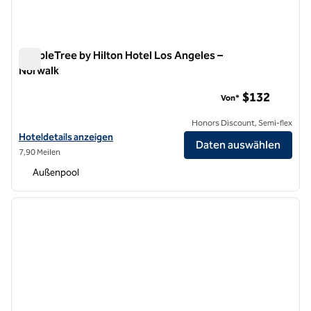
DoubleTree by Hilton Hotel Los Angeles –
Norwalk
DoubleTree by Hilton Hotel Los Angeles – Norwalk
$132
Von*
Honors Discount, Semi-flex
Hoteldetails für DoubleTree by Hilton Hotel Los Angeles – Norwalk a
Hoteldetails anzeigen
Daten auswählen
7,90 Meilen
Außenpool
1
/
12
Vorheriges Bild
nächste
1 von 12