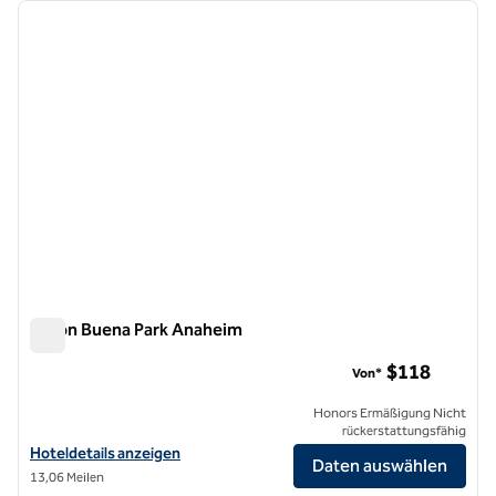
Vorheriges Bild
nächste
1 von 12
Hilton Buena Park Anaheim
Hilton Buena Park Anaheim
$118
Von*
Honors Ermäßigung Nicht
rückerstattungsfähig
Hoteldetails für das Hilton Buena Park Anaheim anzeigen
Hoteldetails anzeigen
Daten auswählen
13,06 Meilen