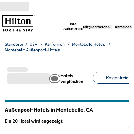
Weiter zum Inhalt
,
öffnet neue Registerka
Ihre
Mitglied werden
Anmelden
Aufenthalte
Standorte
/
USA
/
Kalifornien
/
Montebello Hotels
/
Montebello Außenpool-Hotels
Hotels
Kostenfreies F
vergleichen
Empfohlene Filter
Außenpool-Hotels in Montebello,
CA
Kalifornien
Ein 20 Hotel wird angezeigt
1
/
12
Ein 20 Hotel wird angezeigt
Vorheriges Bild
nächste
1 von 12