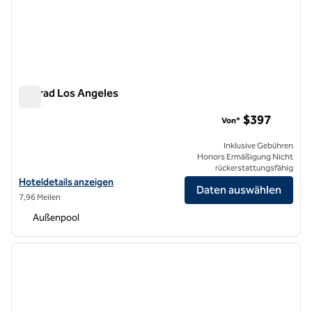
Conrad Los Angeles
Conrad Los Angeles
$397
Von*
Inklusive Gebühren
Honors Ermäßigung Nicht
rückerstattungsfähig
Hoteldetails für das Conrad Los Angeles anzeigen
Hoteldetails anzeigen
Daten auswählen
7,96 Meilen
Außenpool
1
/
12
Vorheriges Bild
nächste
1 von 12