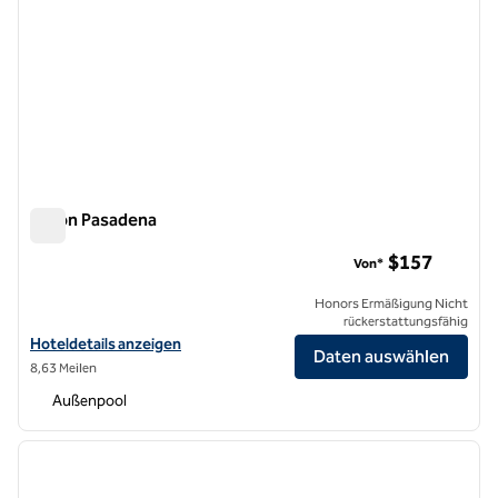
Hilton Pasadena
Hilton Pasadena
$157
Von*
Honors Ermäßigung Nicht
rückerstattungsfähig
Hoteldetails für Hilton Pasadena anzeigen
Hoteldetails anzeigen
Daten auswählen
8,63 Meilen
Außenpool
1
/
12
Vorheriges Bild
nächste
1 von 12