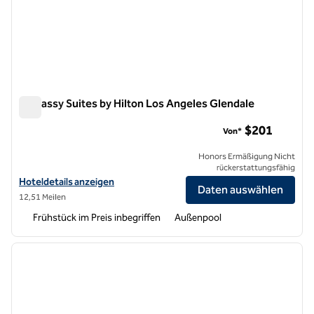
Embassy Suites by Hilton Los Angeles Glendale
Embassy Suites by Hilton Los Angeles Glendale
$201
Von*
Honors Ermäßigung Nicht
rückerstattungsfähig
Hoteldetails für Embassy Suites by Hilton Los Angeles Glendale anz
Hoteldetails anzeigen
Daten auswählen
12,51 Meilen
Frühstück im Preis inbegriffen
Außenpool
1
/
12
Vorheriges Bild
nächste
1 von 12