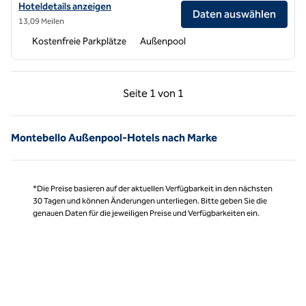
Hoteldetails für DoubleTree by Hilton Buena Park anzeigen
Hoteldetails anzeigen
Daten auswählen
13,09 Meilen
Kostenfreie Parkplätze
Außenpool
Vorherige Seite, 1 von 1
Nächste Seite, 1 von
Seite
1 von 1
Seite 1 von 1
Montebello Außenpool-Hotels nach Marke
*Die Preise basieren auf der aktuellen Verfügbarkeit in den nächsten
30 Tagen und können Änderungen unterliegen. Bitte geben Sie die
genauen Daten für die jeweiligen Preise und Verfügbarkeiten ein.