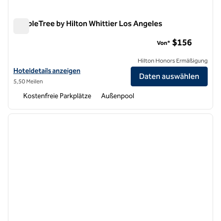
DoubleTree by Hilton Whittier Los Angeles
DoubleTree by Hilton Whittier Los Angeles
$156
Von*
Hilton Honors Ermäßigung
Hoteldetails für DoubleTree by Hilton Whittier Los Angeles anzeigen
Hoteldetails anzeigen
Daten auswählen
5,50 Meilen
Kostenfreie Parkplätze
Außenpool
1
/
12
Vorheriges Bild
nächste
1 von 12