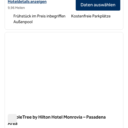
Hoteldetails für Hampton Inn Los Angeles/Arcadia/Pasadena anzeig
Hoteldetails anzeigen
Daten auswählen
9,96 Meilen
Frühstück im Preis inbegriffen
Kostenfreie Parkplätze
Außenpool
1
/
12
Vorheriges Bild
nächste
1 von 12
DoubleTree by Hilton Hotel Monrovia – Pasadena
Area