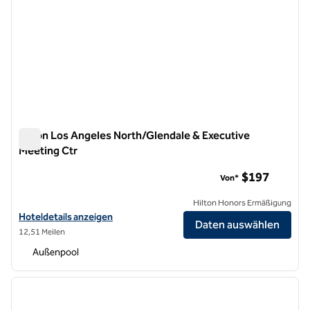
Hilton Los Angeles North/Glendale & Executive
Meeting Ctr
Hilton Los Angeles North/Glendale & Executive Meeting Ctr
$197
Von*
Hilton Honors Ermäßigung
Hoteldetails für das Hilton Los Angeles North/Glendale & Executive
Hoteldetails anzeigen
Daten auswählen
12,51 Meilen
Außenpool
1
/
12
Vorheriges Bild
nächste
1 von 12