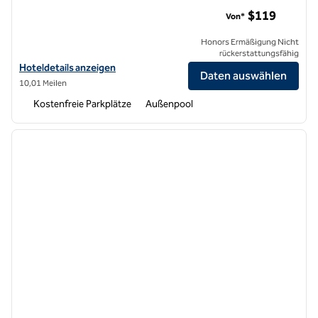
DoubleTree by Hilton Hotel Monrovia – Pasadena Area
$119
Von*
Honors Ermäßigung Nicht
rückerstattungsfähig
Hoteldetails für das DoubleTree by Hilton Hotel Monrovia – Pasaden
Hoteldetails anzeigen
Daten auswählen
10,01 Meilen
Kostenfreie Parkplätze
Außenpool
1
/
12
Vorheriges Bild
nächste
1 von 12