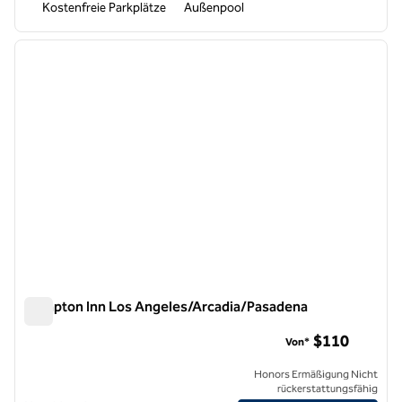
Kostenfreie Parkplätze
Außenpool
1
/
11
Vorheriges Bild
nächste
1 von 11
Hampton Inn Los Angeles/Arcadia/Pasadena
Hampton Inn Los Angeles/Arcadia/Pasadena
$110
Von*
Honors Ermäßigung Nicht
rückerstattungsfähig