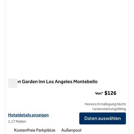
Hilton Garden Inn Los Angeles Montebello
Hilton Garden Inn Los Angeles Montebello
$126
Von*
Honors Ermäßigung Nicht
rückerstattungsfähig
Hoteldetails für das Hilton Garden Inn Los Angeles Montebello anze
Hoteldetails anzeigen
Daten auswählen
1,17 Meilen
Kostenfreie Parkplätze
Außenpool