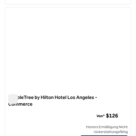
1
/
11
Vorheriges Bild
nächste
1 von 11
DoubleTree by Hilton Hotel Los Angeles -
Commerce
DoubleTree by Hilton Hotel Los Angeles - Commerce
$126
Von*
Honors Ermäßigung Nicht
rückerstattungsfähig