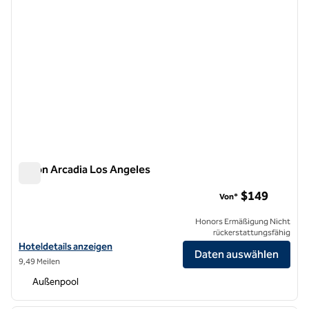
Hilton Arcadia Los Angeles
Hilton Arcadia Los Angeles
$149
Von*
Honors Ermäßigung Nicht
rückerstattungsfähig
Hoteldetails für das Hilton Arcadia Los Angeles anzeigen
Hoteldetails anzeigen
Daten auswählen
9,49 Meilen
Außenpool
1
/
12