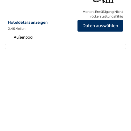
$111
Von*
Honors Ermäßigung Nicht
rückerstattungsfähig
Hoteldetails für DoubleTree by Hilton Hotel Los Angeles – Rosemea
Hoteldetails anzeigen
Daten auswählen
2,46 Meilen
Außenpool
1
/
6
Vorheriges Bild
nächste
1 von 6