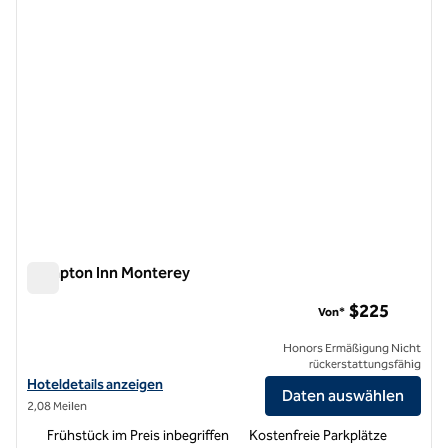
Hampton Inn Monterey
Hampton Inn Monterey
$225
Von*
Honors Ermäßigung Nicht
rückerstattungsfähig
Hoteldetails für das Hampton Inn Monterey anzeigen
Hoteldetails anzeigen
Daten auswählen
2,08 Meilen
Frühstück im Preis inbegriffen
Kostenfreie Parkplätze