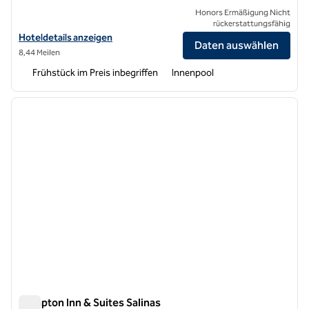
Honors Ermäßigung Nicht
rückerstattungsfähig
Hoteldetails für Hampton Inn & Suites Marina anzeigen
Hoteldetails anzeigen
Daten auswählen
8,44 Meilen
Frühstück im Preis inbegriffen
Innenpool
1
/
12
Vorheriges Bild
nächste
1 von 12
Hampton Inn & Suites Salinas