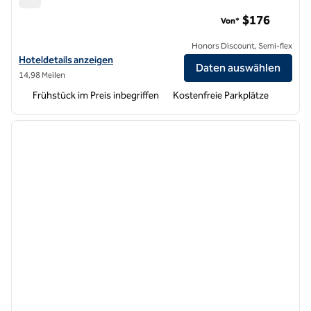
Hampton Inn & Suites Salinas
$176
Von*
Honors Discount, Semi-flex
Hoteldetails für Hampton Inn & Suites Salinas anzeigen
Hoteldetails anzeigen
Daten auswählen
14,98 Meilen
Frühstück im Preis inbegriffen
Kostenfreie Parkplätze
1
/
12
Vorheriges Bild
nächste
1 von 12