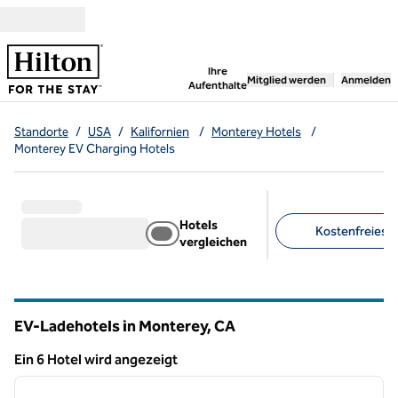
Weiter zum Inhalt
,
öffnet neue Registerka
Ihre
Mitglied werden
Anmelden
Aufenthalte
Standorte
/
USA
/
Kalifornien
/
Monterey Hotels
/
Monterey EV Charging Hotels
Hotels
Kostenfreies F
vergleichen
Empfohlene Filter
EV-Ladehotels in Monterey,
CA
Kalifornien
Ein 6 Hotel wird angezeigt
1
/
12
Ein 6 Hotel wird angezeigt
Vorheriges Bild
nächste
1 von 12