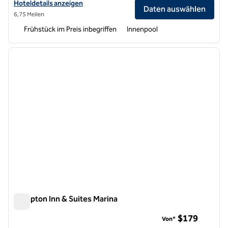
Hoteldetails für Home2 Suites by Hilton at the Dunes in Monterey B
Hoteldetails anzeigen
Daten auswählen
6,75 Meilen
Frühstück im Preis inbegriffen
Innenpool
1
/
12
Vorheriges Bild
nächste
1 von 12
Hampton Inn & Suites Marina
Hampton Inn & Suites Marina
$179
Von*