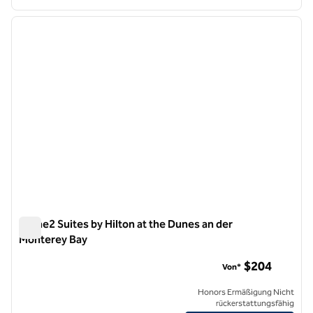
1
/
8
Vorheriges Bild
nächste
1 von 8
Home2 Suites by Hilton at the Dunes an der
Monterey Bay
Home2 Suites by Hilton at the Dunes an der Monterey Bay
$204
Von*
Honors Ermäßigung Nicht
rückerstattungsfähig