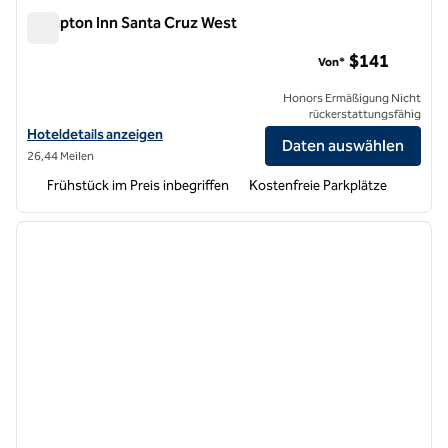
Hampton Inn Santa Cruz West
Hampton Inn Santa Cruz West
$141
Von*
Honors Ermäßigung Nicht
rückerstattungsfähig
Hoteldetails für das Hampton Inn Santa Cruz West anzeigen
Hoteldetails anzeigen
Daten auswählen
26,44 Meilen
Frühstück im Preis inbegriffen
Kostenfreie Parkplätze
1
/
12
Vorheriges Bild
nächste
1 von 12