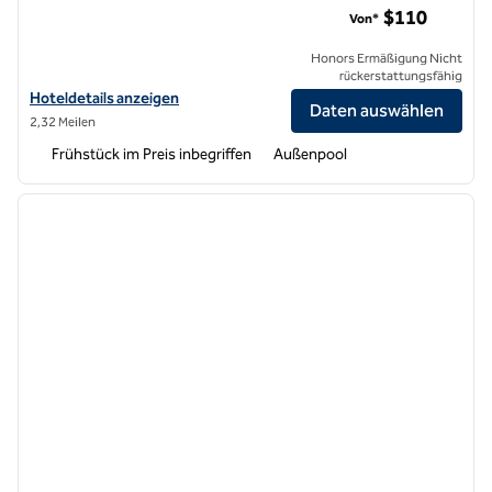
$110
Von*
Honors Ermäßigung Nicht
rückerstattungsfähig
Hoteldetails für Hampton Inn Riverside March Air Reserve Base anze
Hoteldetails anzeigen
Daten auswählen
2,32 Meilen
Frühstück im Preis inbegriffen
Außenpool
1
/
12
Vorheriges Bild
nächste
1 von 12