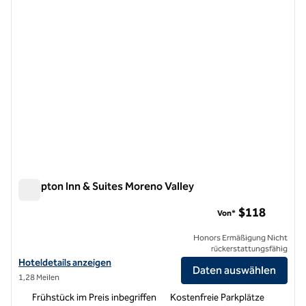
Hampton Inn & Suites Moreno Valley
Hampton Inn & Suites Moreno Valley
$118
Von*
Honors Ermäßigung Nicht
rückerstattungsfähig
Hoteldetails für Hampton Inn & Suites Moreno Valley anzeigen
Hoteldetails anzeigen
Daten auswählen
1,28 Meilen
Frühstück im Preis inbegriffen
Kostenfreie Parkplätze