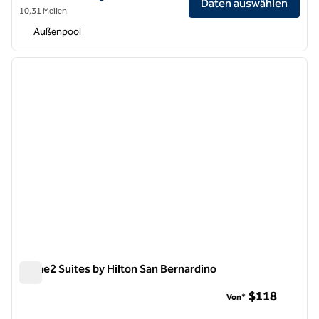
Daten auswählen
10,31 Meilen
Außenpool
1
/
12
Vorheriges Bild
nächste
1 von 12
Home2 Suites by Hilton San Bernardino
Home2 Suites by Hilton San Bernardino
$118
Von*