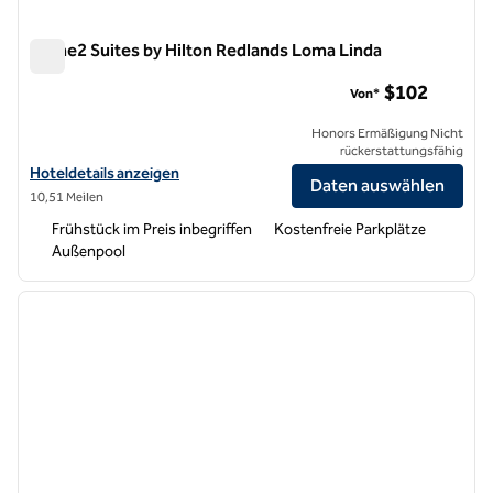
Home2 Suites by Hilton Redlands Loma Linda
Home2 Suites by Hilton Redlands Loma Linda
$102
Von*
Honors Ermäßigung Nicht
rückerstattungsfähig
Hoteldetails für Home2 Suites by Hilton Redlands Loma Linda anzei
Hoteldetails anzeigen
Daten auswählen
10,51 Meilen
Frühstück im Preis inbegriffen
Kostenfreie Parkplätze
Außenpool
1
/
12
Vorheriges Bild
nächste
1 von 12