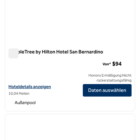
DoubleTree by Hilton Hotel San Bernardino
DoubleTree by Hilton Hotel San Bernardino
$94
Von*
Honors Ermäßigung Nicht
rückerstattungsfähig
Hoteldetails für DoubleTree by Hilton Hotel San Bernardino anzeigen
Hoteldetails anzeigen
Daten auswählen
10,04 Meilen
Außenpool
1
/
12
Vorheriges Bild
nächste
1 von 12