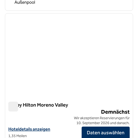
Außenpool
1
/
12
Vorheriges Bild
nächste
1 von 12
Tru by Hilton Moreno Valley
Tru by Hilton Moreno Valley
Demnächst
Wir akzeptieren Reservierungen für
10. September 2026 und danach.
Hoteldetails für Tru by Hilton Moreno Valley anzeigen
Hoteldetails anzeigen
Daten auswählen
1,35 Meilen