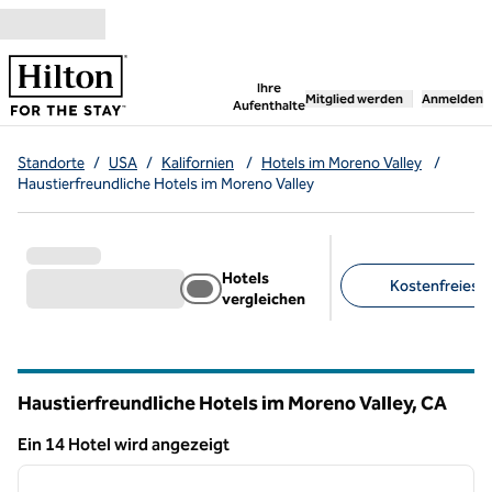
Weiter zum Inhalt
,
öffnet neue Registerka
Ihre
Mitglied werden
Anmelden
Aufenthalte
Standorte
/
USA
/
Kalifornien
/
Hotels im Moreno Valley
/
Haustierfreundliche Hotels im Moreno Valley
Hotels
Kostenfreies F
vergleichen
Empfohlene Filter
Haustierfreundliche Hotels im Moreno Valley,
CA
Kalifornien
Ein 14 Hotel wird angezeigt
1
/
12
Ein 14 Hotel wird angezeigt
Vorheriges Bild
nächste
1 von 12