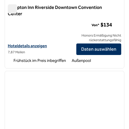
Hampton Inn Riverside Downtown Convention
Center
Hampton Inn Riverside Downtown Convention Center
$134
Von*
Honors Ermäßigung Nicht
rückerstattungsfähig
Hoteldetails für das Hampton Inn Riverside Downtown Convention 
Hoteldetails anzeigen
Daten auswählen
7,87 Meilen
Frühstück im Preis inbegriffen
Außenpool
1
/
12
Vorheriges Bild
nächste
1 von 12