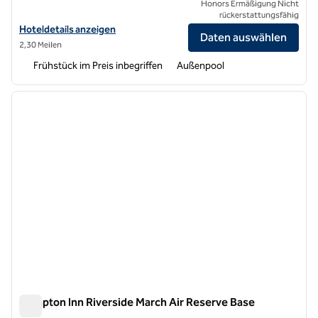
Honors Ermäßigung Nicht
rückerstattungsfähig
Hoteldetails für Home2 Suites by Hilton Riverside March Air Reserve
Hoteldetails anzeigen
Daten auswählen
2,30 Meilen
Frühstück im Preis inbegriffen
Außenpool
1
/
12
Vorheriges Bild
nächste
1 von 12
Hampton Inn Riverside March Air Reserve Base
Hampton Inn Riverside March Air Reserve Base