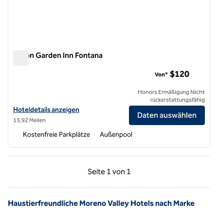
Hilton Garden Inn Fontana
Hilton Garden Inn Fontana
$120
Von*
Honors Ermäßigung Nicht
rückerstattungsfähig
Hoteldetails für Hilton Garden Inn Fontana anzeigen
Hoteldetails anzeigen
Daten auswählen
13,92 Meilen
Kostenfreie Parkplätze
Außenpool
Vorherige Seite, 1 von 1
Nächste Seite, 1 von
Seite
1 von 1
Seite 1 von 1
Haustierfreundliche Moreno Valley Hotels nach Marke