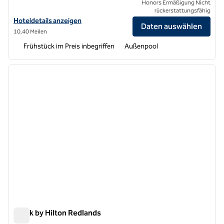
Honors Ermäßigung Nicht
rückerstattungsfähig
Hoteldetails für Home2 Suites by Hilton San Bernardino anzeigen
Hoteldetails anzeigen
Daten auswählen
10,40 Meilen
Frühstück im Preis inbegriffen
Außenpool
1
/
12
Vorheriges Bild
nächste
1 von 12
Spark by Hilton Redlands
Spark by Hilton Redlands