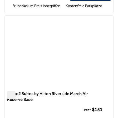
Frühstück im Preis inbegriffen
Kostenfreie Parkplätze
1
/
12
Vorheriges Bild
nächste
1 von 12
Home2 Suites by Hilton Riverside March Air
Reserve Base
Home2 Suites by Hilton Riverside March Air Reserve Base
$151
Von*