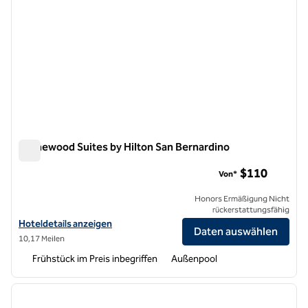
Homewood Suites by Hilton San Bernardino
Homewood Suites by Hilton San Bernardino
$110
Von*
Honors Ermäßigung Nicht
rückerstattungsfähig
Hoteldetails für Homewood Suites by Hilton San Bernardino anzeige
Hoteldetails anzeigen
Daten auswählen
10,17 Meilen
Frühstück im Preis inbegriffen
Außenpool
1
/
12
Vorheriges Bild
nächste
1 von 12