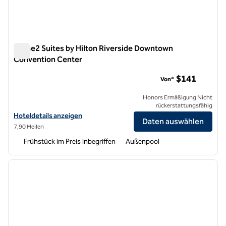
Home2 Suites by Hilton Riverside Downtown
Convention Center
Home2 Suites by Hilton Riverside Downtown Convention Ce
$141
Von*
Honors Ermäßigung Nicht
rückerstattungsfähig
Hoteldetails für Home2 Suites by Hilton Riverside Downtown Conve
Hoteldetails anzeigen
Daten auswählen
7,90 Meilen
Frühstück im Preis inbegriffen
Außenpool
1
/
12
Vorheriges Bild
nächste
1 von 12