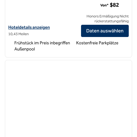
$82
Von*
Honors Ermäßigung Nicht
rückerstattungsfähig
Hoteldetails für Spark by Hilton Redlands anzeigen
Hoteldetails anzeigen
Daten auswählen
10,43 Meilen
Frühstück im Preis inbegriffen
Kostenfreie Parkplätze
Außenpool
1
/
12
Vorheriges Bild
nächste
1 von 12