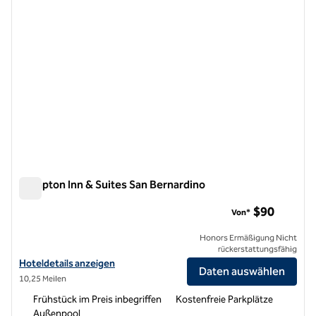
Hampton Inn & Suites San Bernardino
Hampton Inn & Suites San Bernardino
$90
Von*
Honors Ermäßigung Nicht
rückerstattungsfähig
Hoteldetails für Hampton Inn & Suites San Bernardino anzeigen
Hoteldetails anzeigen
Daten auswählen
10,25 Meilen
Frühstück im Preis inbegriffen
Kostenfreie Parkplätze
Außenpool