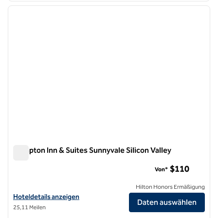
Vorheriges Bild
nächste
1 von 12
Hampton Inn & Suites Sunnyvale Silicon Valley
Hampton Inn & Suites Sunnyvale Silicon Valley
$110
Von*
Hilton Honors Ermäßigung
Hoteldetails für Hampton Inn & Suites Sunnyvale Silicon Valley anzei
Hoteldetails anzeigen
Daten auswählen
25,11 Meilen