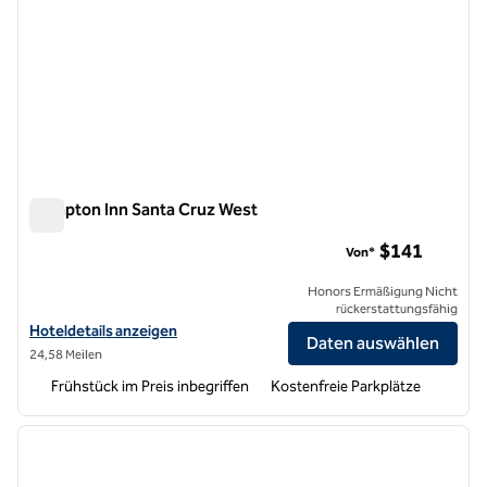
Hampton Inn Santa Cruz West
Hampton Inn Santa Cruz West
$141
Von*
Honors Ermäßigung Nicht
rückerstattungsfähig
Hoteldetails für das Hampton Inn Santa Cruz West anzeigen
Hoteldetails anzeigen
Daten auswählen
24,58 Meilen
Frühstück im Preis inbegriffen
Kostenfreie Parkplätze
1
/
12
Vorheriges Bild
nächste
1 von 12