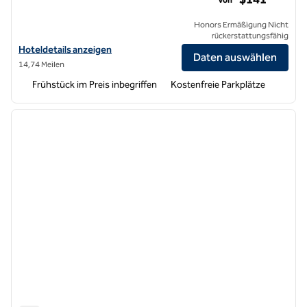
Honors Ermäßigung Nicht
rückerstattungsfähig
Hoteldetails für das Hampton Inn San Jose Cherry Ave anzeigen
Hoteldetails anzeigen
Daten auswählen
14,74 Meilen
Frühstück im Preis inbegriffen
Kostenfreie Parkplätze
1
/
12
Vorheriges Bild
nächste
1 von 12