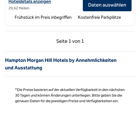
Hoteldetails für Hampton Inn & Suites Mountain View anzeigen
Hoteldetails anzeigen
Daten auswählen
29,62 Meilen
Frühstück im Preis inbegriffen
Kostenfreie Parkplätze
Vorherige Seite, 1 von 1
Nächste Seite, 1 von
Seite
1 von 1
Seite 1 von 1
Hampton Morgan Hill Hotels by Annehmlichkeiten
und Ausstattung
*Die Preise basieren auf der aktuellen Verfügbarkeit in den nächsten
30 Tagen und können Änderungen unterliegen. Bitte geben Sie die
genauen Daten für die jeweiligen Preise und Verfügbarkeiten ein.