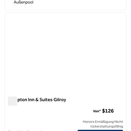
Außenpool
1
/
12
Vorheriges Bild
nächste
1 von 12
Hampton Inn & Suites Gilroy
Hampton Inn & Suites Gilroy
$126
Von*
Honors Ermäßigung Nicht
rückerstattungsfähig