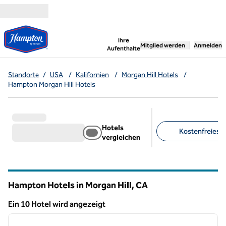
Weiter zum Inhalt
,
öffnet neue Registerka
Ihre
Mitglied werden
Anmelden
Aufenthalte
Standorte
/
USA
/
Kalifornien
/
Morgan Hill Hotels
/
Hampton Morgan Hill Hotels
Hotels
Kostenfreies F
vergleichen
Empfohlene Filter
Hampton Hotels in Morgan Hill,
CA
Kalifornien
Ein 10 Hotel wird angezeigt
1
/
12
Ein 10 Hotel wird angezeigt
Vorheriges Bild
nächste
1 von 12