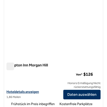
Hampton Inn Morgan Hill
Hampton Inn Morgan Hill
$126
Von*
Honors Ermäßigung Nicht
rückerstattungsfähig
Hoteldetails für Hampton Inn Morgan Hill anzeigen
Hoteldetails anzeigen
Daten auswählen
1,86 Meilen
Frühstück im Preis inbegriffen
Kostenfreie Parkplätze