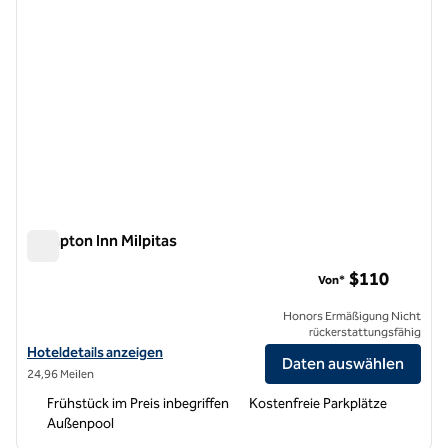
Hampton Inn Milpitas
Hampton Inn Milpitas
$110
Von*
Honors Ermäßigung Nicht
rückerstattungsfähig
Hoteldetails zum Hampton Inn Milpitas anzeigen
Hoteldetails anzeigen
Daten auswählen
24,96 Meilen
Frühstück im Preis inbegriffen
Kostenfreie Parkplätze
Außenpool
1
/
12