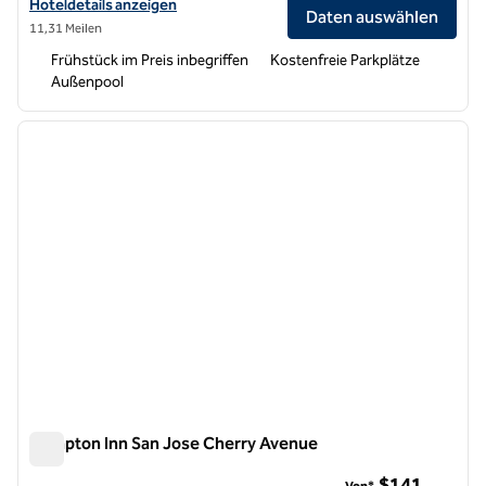
Hoteldetails für Hampton Inn & Suites Gilroy anzeigen
Hoteldetails anzeigen
Daten auswählen
11,31 Meilen
Frühstück im Preis inbegriffen
Kostenfreie Parkplätze
Außenpool
1
/
10
Vorheriges Bild
nächste
1 von 10
Hampton Inn San Jose Cherry Avenue
Hampton Inn San Jose Cherry Avenue
$141
Von*