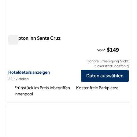
Hampton Inn Santa Cruz
Hampton Inn Santa Cruz
$149
Von*
Honors Ermäßigung Nicht
rückerstattungsfähig
Hoteldetails für das Hampton Inn Santa Cruz anzeigen
Hoteldetails anzeigen
Daten auswählen
22,57 Meilen
Frühstück im Preis inbegriffen
Kostenfreie Parkplätze
Innenpool
1
/
12
Vorheriges Bild
nächste
1 von 12