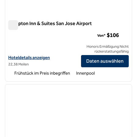
Hampton Inn & Suites San Jose Airport
Hampton Inn & Suites San Jose Airport
$106
Von*
Honors Ermäßigung Nicht
rückerstattungsfähig
Hoteldetails zum Flughafen Hampton Inn & Suites San Jose anzeige
Hoteldetails anzeigen
Daten auswählen
22,38 Meilen
Frühstück im Preis inbegriffen
Innenpool
1
/
12
Vorheriges Bild
nächste
1 von 12