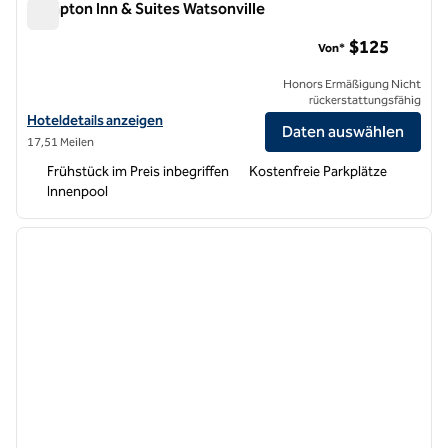
Hampton Inn & Suites Watsonville
Hampton Inn & Suites Watsonville
$125
Von*
Honors Ermäßigung Nicht
rückerstattungsfähig
Hoteldetails für Hampton Inn & Suites Watsonville anzeigen
Hoteldetails anzeigen
Daten auswählen
17,51 Meilen
Frühstück im Preis inbegriffen
Kostenfreie Parkplätze
Innenpool
1
/
12
Vorheriges Bild
nächste
1 von 12