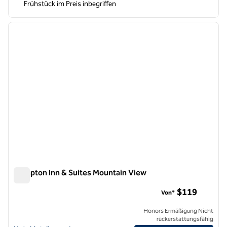
Frühstück im Preis inbegriffen
1
/
11
Vorheriges Bild
nächste
1 von 11
Hampton Inn & Suites Mountain View
Hampton Inn & Suites Mountain View
$119
Von*
Honors Ermäßigung Nicht
rückerstattungsfähig