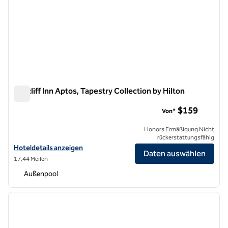
Seacliff Inn Aptos, Tapestry Collection by Hilton
Seacliff Inn Aptos, Tapestry Collection by Hilton
$159
Von*
Honors Ermäßigung Nicht
rückerstattungsfähig
Hoteldetails für Seacliff Inn Aptos, Tapestry Collection by Hilton anz
Hoteldetails anzeigen
Daten auswählen
17,44 Meilen
Außenpool
1
/
12
Vorheriges Bild
nächste
1 von 12