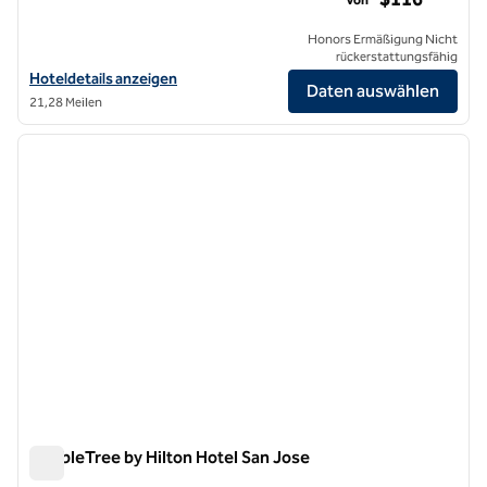
Honors Ermäßigung Nicht
rückerstattungsfähig
Hoteldetails für das Hilton Garden Inn San Jose Airport anzeigen
Hoteldetails anzeigen
Daten auswählen
21,28 Meilen
1
/
12
Vorheriges Bild
nächste
1 von 12
DoubleTree by Hilton Hotel San Jose
DoubleTree by Hilton Hotel San Jose