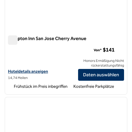
Hampton Inn San Jose Cherry Avenue
Hampton Inn San Jose Cherry Avenue
$141
Von*
Honors Ermäßigung Nicht
rückerstattungsfähig
Hoteldetails für das Hampton Inn San Jose Cherry Ave anzeigen
Hoteldetails anzeigen
Daten auswählen
14,74 Meilen
Frühstück im Preis inbegriffen
Kostenfreie Parkplätze
1
/
12
Vorheriges Bild
nächste
1 von 12