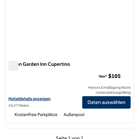
Hilton Garden Inn Cupertino
Hilton Garden Inn Cupertino
$105
Von*
Honors Ermäßigung Nicht
rückerstattungsfähig
Hoteldetails für Hilton Garden Inn Cupertino anzeigen
Hoteldetails anzeigen
Daten auswählen
24,27 Meilen
Kostenfreie Parkplätze
Außenpool
Vorherige Seite, 1 von 1
Nächste Seite, 1 von
Seite
1 von 1