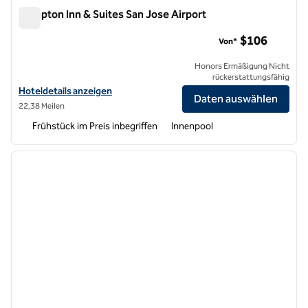
Hampton Inn & Suites San Jose Airport
Hampton Inn & Suites San Jose Airport
$106
Von*
Honors Ermäßigung Nicht
rückerstattungsfähig
Hoteldetails zum Flughafen Hampton Inn & Suites San Jose anzeige
Hoteldetails anzeigen
Daten auswählen
22,38 Meilen
Frühstück im Preis inbegriffen
Innenpool
1
/
12
Vorheriges Bild
nächste
1 von 12