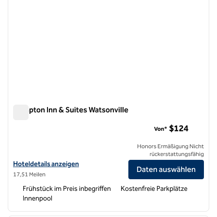
Hampton Inn & Suites Watsonville
Hampton Inn & Suites Watsonville
$124
Von*
Honors Ermäßigung Nicht
rückerstattungsfähig
Hoteldetails für Hampton Inn & Suites Watsonville anzeigen
Hoteldetails anzeigen
Daten auswählen
17,51 Meilen
Frühstück im Preis inbegriffen
Kostenfreie Parkplätze
Innenpool
1
/
12