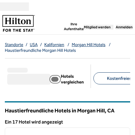
Weiter zum Inhalt
,
öffnet neue Registerka
Ihre
Mitglied werden
Anmelden
Aufenthalte
Standorte
/
USA
/
Kalifornien
/
Morgan Hill Hotels
/
Haustierfreundliche Morgan Hill Hotels
Hotels
Kostenfreies F
vergleichen
Empfohlene Filter
Haustierfreundliche Hotels in Morgan Hill,
CA
Kalifornien
Ein 17 Hotel wird angezeigt
1
/
12
Ein 17 Hotel wird angezeigt
Vorheriges Bild
nächste
1 von 12