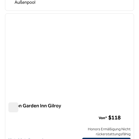
Außenpool
1
/
12
Vorheriges Bild
nächste
1 von 12
Hilton Garden Inn Gilroy
Hilton Garden Inn Gilroy
$118
Von*
Honors Ermäßigung Nicht
rückerstattungsfähig