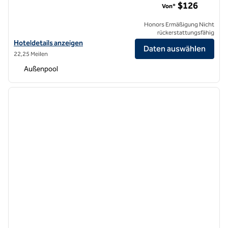
$126
Von*
Honors Ermäßigung Nicht
rückerstattungsfähig
Hoteldetails für DoubleTree by Hilton Hotel San Jose anzeigen
Hoteldetails anzeigen
Daten auswählen
22,25 Meilen
Außenpool
1
/
12
Vorheriges Bild
nächste
1 von 12