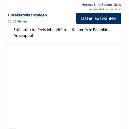
Honors Ermäßigung Nicht
rückerstattungsfähig
Hoteldetails für Hampton Inn & Suites Gilroy anzeigen
Hoteldetails anzeigen
Daten auswählen
11,31 Meilen
Frühstück im Preis inbegriffen
Kostenfreie Parkplätze
Außenpool
1
/
9
Vorheriges Bild
nächste
1 von 9