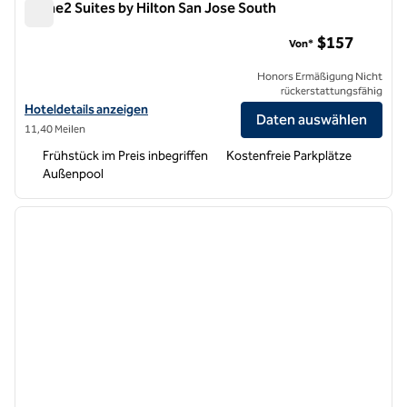
Home2 Suites by Hilton San Jose South
Home2 Suites by Hilton San Jose South
$157
Von*
Honors Ermäßigung Nicht
rückerstattungsfähig
Hoteldetails für Home2 Suites by Hilton San Jose South anzeigen
Hoteldetails anzeigen
Daten auswählen
11,40 Meilen
Frühstück im Preis inbegriffen
Kostenfreie Parkplätze
Außenpool
1
/
12
Vorheriges Bild
nächste
1 von 12