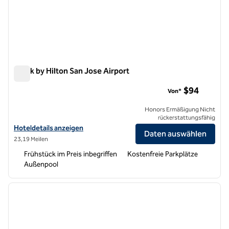
Spark by Hilton San Jose Airport
Spark by Hilton San Jose Airport
$94
Von*
Honors Ermäßigung Nicht
rückerstattungsfähig
Hoteldetails für Spark by Hilton San Jose Airport anzeigen
Hoteldetails anzeigen
Daten auswählen
23,19 Meilen
Frühstück im Preis inbegriffen
Kostenfreie Parkplätze
Außenpool
1
/
12
Vorheriges Bild
nächste
1 von 12