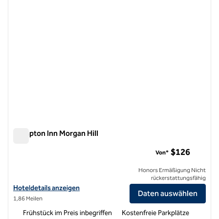
Hampton Inn Morgan Hill
Hampton Inn Morgan Hill
$126
Von*
Honors Ermäßigung Nicht
rückerstattungsfähig
Hoteldetails für Hampton Inn Morgan Hill anzeigen
Hoteldetails anzeigen
Daten auswählen
1,86 Meilen
Frühstück im Preis inbegriffen
Kostenfreie Parkplätze