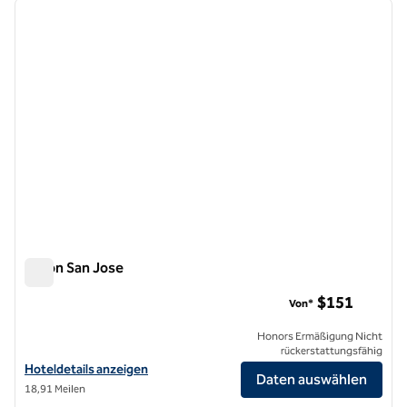
Vorheriges Bild
nächste
1 von 12
Hilton San Jose
Hilton San Jose
$151
Von*
Honors Ermäßigung Nicht
rückerstattungsfähig
Hoteldetails für das Hilton San Jose anzeigen
Hoteldetails anzeigen
Daten auswählen
18,91 Meilen