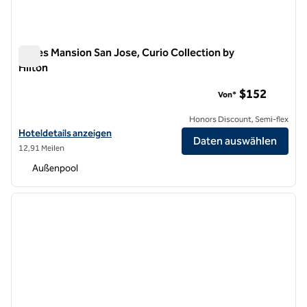
Hayes Mansion San Jose, Curio Collection by
Hilton
Hayes Mansion San Jose, Curio Collection by Hilton
$152
Von*
Honors Discount, Semi-flex
Hoteldetails für Hayes Mansion San Jose, Curio Collection by Hilton 
Hoteldetails anzeigen
Daten auswählen
12,91 Meilen
Außenpool
1
/
10
Vorheriges Bild
nächste
1 von 10