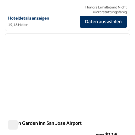
Honors Ermäßigung Nicht
rückerstattungsfähig
Hoteldetails für das Toll House Hotel Los Gatos, Tapestry Collection
Hoteldetails anzeigen
Daten auswählen
19,18 Meilen
1
/
12
Vorheriges Bild
nächste
1 von 12
Hilton Garden Inn San Jose Airport
Hilton Garden Inn San Jose Airport
$116
Von*