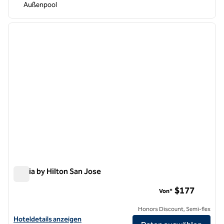
Außenpool
1
/
12
Vorheriges Bild
nächste
1 von 12
Signia by Hilton San Jose
Signia by Hilton San Jose
$177
Von*
Honors Discount, Semi-flex
Hoteldetails für Signia by Hilton San Jose anzeigen
Hoteldetails anzeigen