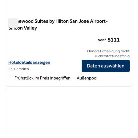
Homewood Suites by Hilton San Jose Airport-
Silicon Valley
Homewood Suites by Hilton San Jose Airport-Silicon Valley
$111
Von*
Honors Ermäßigung Nicht
rückerstattungsfähig
Hoteldetails für Homewood Suites by Hilton San Jose Airport-Silicon
Hoteldetails anzeigen
Daten auswählen
23,17 Meilen
Frühstück im Preis inbegriffen
Außenpool
1
/
12
Vorheriges Bild
nächste
1 von 12