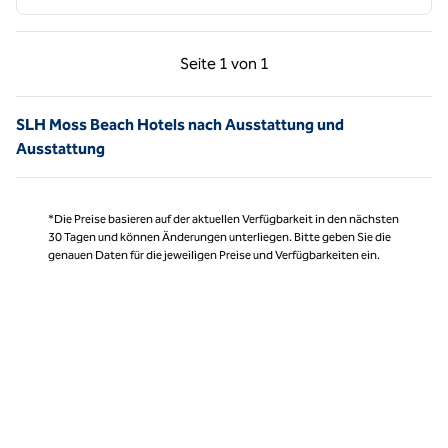
Vorherige Seite, 1 von 1
Nächste Seite, 1 von
Seite
1 von 1
Seite 1 von 1
SLH Moss Beach Hotels nach Ausstattung und
Ausstattung
*Die Preise basieren auf der aktuellen Verfügbarkeit in den nächsten
30 Tagen und können Änderungen unterliegen. Bitte geben Sie die
genauen Daten für die jeweiligen Preise und Verfügbarkeiten ein.