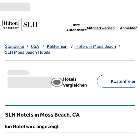
Weiter zum Inhalt
,
öffnet neue Registerka
Ihre
Mitglied werden
Anmelden
Aufenthalte
Standorte
/
USA
/
Kalifornien
/
Hotels in Moss Beach
/
SLH Moss Beach Hotels
Hotels
Kostenfreier Pa
vergleichen
Empfohlene Filter
SLH Hotels in Moss Beach,
CA
Kalifornien
Ein Hotel wird angezeigt
1
/
10
Ein Hotel wird angezeigt
Vorheriges Bild
nächste
1 von 10