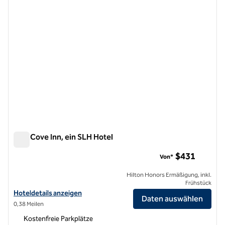
Seal Cove Inn, ein SLH Hotel
Seal Cove Inn, ein SLH Hotel
$431
Von*
Hilton Honors Ermäßigung, inkl.
Frühstück
Hoteldetails für Seal Cove Inn, a SLH Hotel anzeigen
Hoteldetails anzeigen
Daten auswählen
0,38 Meilen
Kostenfreie Parkplätze