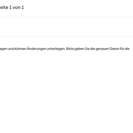
rige Seite, 1 von 1
Nächste Seite, 1 von 1
eite
1 von 1
Seite 1 von 1
 Tagen und können Änderungen unterliegen. Bitte geben Sie die genauen Daten für die