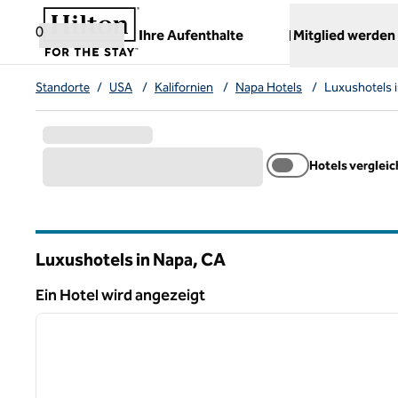
Weiter zum Inhalt
,
öffnet neue Registerkarte
0
Ihre Aufenthalte
Mitglied werden
Standorte
/
USA
/
Kalifornien
/
Napa Hotels
/
Luxushotels 
Hotels verglei
Luxushotels in Napa,
CA
Kalifornien
Ein Hotel wird angezeigt
1
Ein Hotel wird angezeigt
Vorheriges Bild
1 von 12