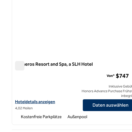
Carneros Resort and Spa, a SLH Hotel
Carneros Resort and Spa, a SLH Hotel
$747
Von*
Inklusive Gebü
Honors Advance Purchase Frühs
inbegri
Hoteldetails für Carneros Resort and Spa, a SLH Hotel anzeigen
Hoteldetails anzeigen
Daten auswählen
4,02 Meilen
Kostenfreie Parkplätze
Außenpool