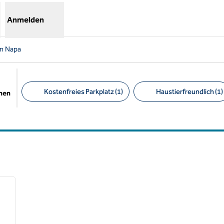
Anmelden
in Napa
Kostenfreies Parkplatz (1)
Haustierfreundlich (1)
chen
Empfohlene Filter
/
12
nächstes Bild