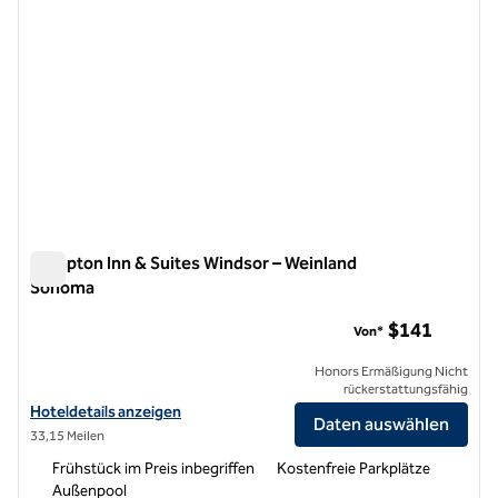
Hampton Inn & Suites Windsor – Weinland
Sonoma
Hampton Inn & Suites Windsor – Weinland Sonoma
$141
Von*
Honors Ermäßigung Nicht
rückerstattungsfähig
Hoteldetails für Hampton Inn & Suites Windsor – Sonoma Wine Coun
Hoteldetails anzeigen
Daten auswählen
33,15 Meilen
Frühstück im Preis inbegriffen
Kostenfreie Parkplätze
Außenpool