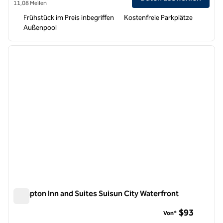
11,08 Meilen
Frühstück im Preis inbegriffen
Kostenfreie Parkplätze
Außenpool
1
/
11
Vorheriges Bild
nächste
1 von 11
Hampton Inn and Suites Suisun City Waterfront
Hampton Inn and Suites Suisun City Waterfront
$93
Von*