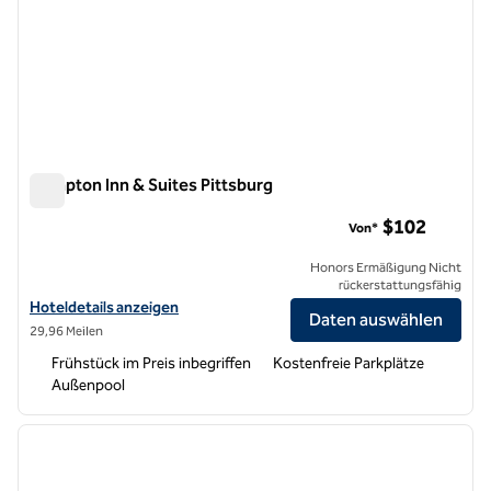
Hampton Inn & Suites Pittsburg
Hampton Inn & Suites Pittsburg
$102
Von*
Honors Ermäßigung Nicht
rückerstattungsfähig
Hoteldetails für Hampton Inn & Suites Pittsburg anzeigen
Hoteldetails anzeigen
Daten auswählen
29,96 Meilen
Frühstück im Preis inbegriffen
Kostenfreie Parkplätze
Außenpool
1
/
12
Vorheriges Bild
nächste
1 von 12