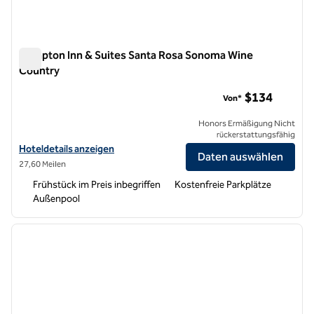
Hampton Inn & Suites Santa Rosa Sonoma Wine
Country
Hampton Inn & Suites Santa Rosa Sonoma Wine Country
$134
Von*
Honors Ermäßigung Nicht
rückerstattungsfähig
Hoteldetails für Hampton Inn & Suites Santa Rosa Sonoma Wine Cou
Hoteldetails anzeigen
Daten auswählen
27,60 Meilen
Frühstück im Preis inbegriffen
Kostenfreie Parkplätze
Außenpool
1
/
12
Vorheriges Bild
nächste
1 von 12