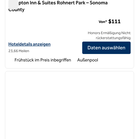
Hampton Inn & Suites Rohnert Park – Sonoma
County
Hampton Inn & Suites Rohnert Park – Sonoma County
$111
Von*
Honors Ermäßigung Nicht
rückerstattungsfähig
Hoteldetails für Hampton Inn & Suites Rohnert Park – Sonoma Count
Hoteldetails anzeigen
Daten auswählen
23,66 Meilen
Frühstück im Preis inbegriffen
Außenpool
1
/
12
Vorheriges Bild
nächste
1 von 12