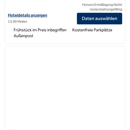
Honors Ermäßigung Nicht
rückerstattungsfähig
Hoteldetails zum Hampton Inn and Suites Suisun City Waterfront an
Hoteldetails anzeigen
Daten auswählen
13,90 Meilen
Frühstück im Preis inbegriffen
Kostenfreie Parkplätze
Außenpool
1
/
12
Vorheriges Bild
nächste
1 von 12