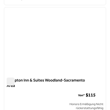
1
/
12
Vorheriges Bild
nächste
1 von 12
Hampton Inn & Suites Woodland-Sacramento
Area
Hampton Inn & Suites Woodland-Sacramento Area
$115
Von*
Honors Ermäßigung Nicht
rückerstattungsfähig