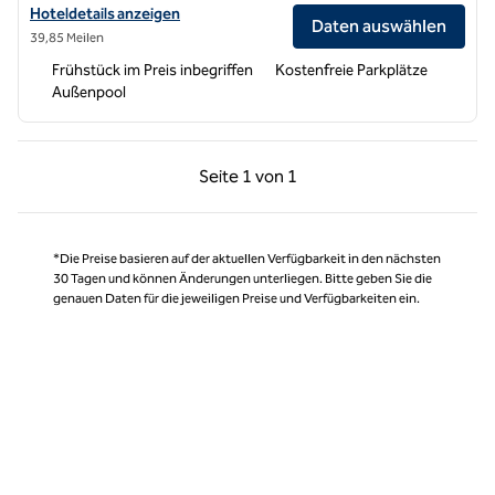
Hoteldetails für Hampton Inn & Suites Woodland-Sacramento anzei
Hoteldetails anzeigen
Daten auswählen
39,85 Meilen
Frühstück im Preis inbegriffen
Kostenfreie Parkplätze
Außenpool
Vorherige Seite, 1 von 1
Nächste Seite, 1 von
Seite
1 von 1
Seite 1 von 1
*Die Preise basieren auf der aktuellen Verfügbarkeit in den nächsten
30 Tagen und können Änderungen unterliegen. Bitte geben Sie die
genauen Daten für die jeweiligen Preise und Verfügbarkeiten ein.