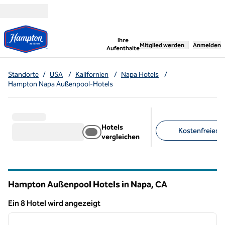
Weiter zum Inhalt
,
öffnet neue Registerka
Ihre
Mitglied werden
Anmelden
Aufenthalte
Standorte
/
USA
/
Kalifornien
/
Napa Hotels
/
Hampton Napa Außenpool-Hotels
Hotels
Kostenfreies F
vergleichen
Empfohlene Filter
Hampton Außenpool Hotels in Napa,
CA
Kalifornien
Ein 8 Hotel wird angezeigt
1
/
12
Ein 8 Hotel wird angezeigt
Vorheriges Bild
nächste
1 von 12