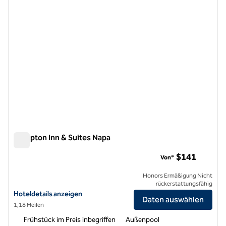
Hampton Inn & Suites Napa
Hampton Inn & Suites Napa
$141
Von*
Honors Ermäßigung Nicht
rückerstattungsfähig
Hoteldetails für Hampton Inn & Suites Napa anzeigen
Hoteldetails anzeigen
Daten auswählen
1,18 Meilen
Frühstück im Preis inbegriffen
Außenpool