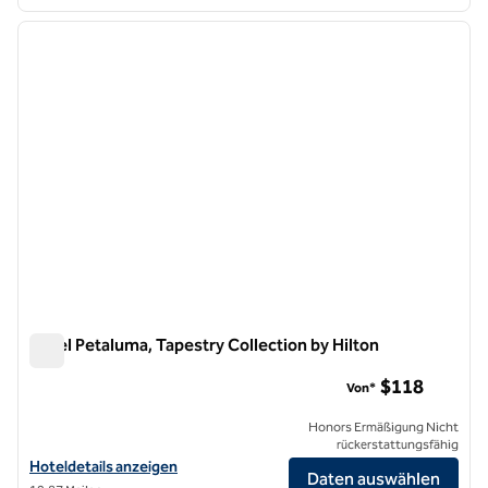
1
/
12
Vorheriges Bild
nächste
1 von 12
Hotel Petaluma, Tapestry Collection by Hilton
Hotel Petaluma, Tapestry Collection by Hilton
$118
Von*
Honors Ermäßigung Nicht
rückerstattungsfähig
Hoteldetails für das Hotel Petaluma, Tapestry Collection by Hilton a
Hoteldetails anzeigen
Daten auswählen