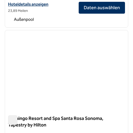
Hoteldetails für das Hotel Centro Sonoma Wine Country, Tapestry by
Hoteldetails anzeigen
Daten auswählen
23,89 Meilen
Außenpool
1
/
12
Vorheriges Bild
nächste
1 von 12
Flamingo Resort and Spa Santa Rosa Sonoma,
Tapestry by Hilton
Flamingo Resort and Spa Santa Rosa Sonoma, Tapestry by Hi