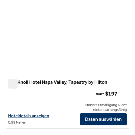
The Knoll Hotel Napa Valley, Tapestry by Hilton
The Knoll Hotel Napa Valley, Tapestry by Hilton
$197
Von*
Honors Ermäßigung Nicht
rückerstattungsfähig
Hoteldetails für The Knoll Hotel Napa Valley, Tapestry by Hilton anze
Hoteldetails anzeigen
Daten auswählen
0,99 Meilen
1
/
11
Vorheriges Bild
nächste
1 von 11