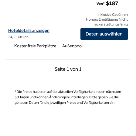
$187
Von*
Inklusive Gebühren
Honors Ermäßigung Nicht
rückerstattungsfähig
Hoteldetails für das Flamingo Resort and Spa Santa Rosa Sonoma, Ta
Hoteldetails anzeigen
Daten auswählen
24,25 Meilen
Kostenfreie Parkplätze
Außenpool
Vorherige Seite, 1 von 1
Nächste Seite, 1 von
Seite
1 von 1
Seite 1 von 1
*Die Preise basieren auf der aktuellen Verfügbarkeit in den nächsten
30 Tagen und können Änderungen unterliegen. Bitte geben Sie die
genauen Daten für die jeweiligen Preise und Verfügbarkeiten ein.