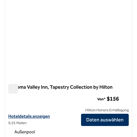
Sonoma Valley Inn, Tapestry Collection by Hilton
Sonoma Valley Inn, Tapestry Collection by Hilton
$156
Von*
Hilton Honors Ermäßigung
Hoteldetails für Sonoma Valley Inn, Tapestry Collection by Hilton an
Hoteldetails anzeigen
Daten auswählen
9,55 Meilen
Außenpool