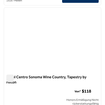
19,87 Meilen
1
/
12
Vorheriges Bild
nächste
1 von 12
Hotel Centro Sonoma Wine Country, Tapestry by
Hilton
Hotel Centro Sonoma Wine Country, Tapestry by Hilton
$118
Von*
Honors Ermäßigung Nicht
rückerstattungsfähig