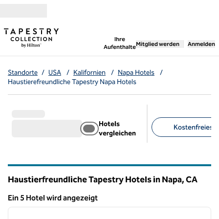
Weiter zum Inhalt
,
öffnet neue Registerka
Ihre
Mitglied werden
Anmelden
Aufenthalte
Standorte
/
USA
/
Kalifornien
/
Napa Hotels
/
Haustierefreundliche Tapestry Napa Hotels
Hotels
Kostenfreies Pa
vergleichen
Empfohlene Filter
Haustierfreundliche Tapestry Hotels in Napa,
CA
Kalifornien
Ein 5 Hotel wird angezeigt
1
/
12
Ein 5 Hotel wird angezeigt
Vorheriges Bild
nächste
1 von 12