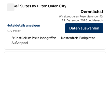
Home2 Suites by Hilton Union City
Home2 Suites by Hilton Union City
Demnächst
Wir akzeptieren Reservierungen für
22. Dezember 2026 und danach.
Hoteldetails für Home2 Suites by Hilton Union City anzeigen
Hoteldetails anzeigen
Daten auswählen
4,77 Meilen
Frühstück im Preis inbegriffen
Kostenfreie Parkplätze
Außenpool
1
/
12
Vorheriges Bild
nächste
1 von 12