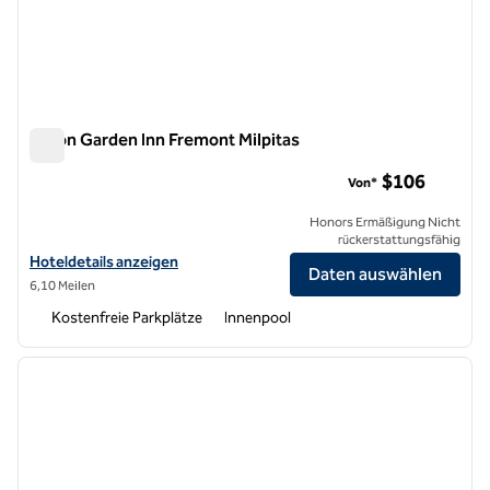
Hilton Garden Inn Fremont Milpitas
Hilton Garden Inn Fremont Milpitas
$106
Von*
Honors Ermäßigung Nicht
rückerstattungsfähig
Hoteldetails für das Hilton Garden Inn Fremont Milpitas anzeigen
Hoteldetails anzeigen
Daten auswählen
6,10 Meilen
Kostenfreie Parkplätze
Innenpool
1
/
12
Vorheriges Bild
nächste
1 von 12