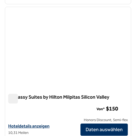
1
/
12
Vorheriges Bild
nächste
1 von 12
Embassy Suites by Hilton Milpitas Silicon Valley
Embassy Suites by Hilton Milpitas Silicon Valley
$150
Von*
Honors Discount, Semi-flex
Hoteldetails für Embassy Suites by Hilton Milpitas Silicon Valley anze
Hoteldetails anzeigen
Daten auswählen
10,31 Meilen