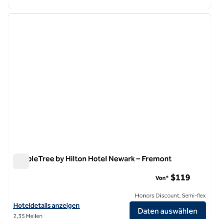
1
/
12
Vorheriges Bild
nächste
1 von 12
DoubleTree by Hilton Hotel Newark – Fremont
DoubleTree by Hilton Hotel Newark – Fremont
$119
Von*
Honors Discount, Semi-flex
Hoteldetails für DoubleTree by Hilton Hotel Newark – Fremont anze
Hoteldetails anzeigen
Daten auswählen
2,35 Meilen