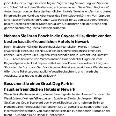
jeden Fall einen ereignisreichen Tag mit Sightseeing, Verkostung von Speisen
und Schnüffeln auf dem Straßensteg entgehen lassen. Diese Stadt liegt nur 45
Autominuten von den haustierfreundlichen Hotels Newarks entfernt und bietet
Ihnen und Ihrem Hund das Abenteuer, das Sie entdecken können. Vom üppigen
(und haustierfreundlichen) Golden Gate Park bis hin zu den salzigen Ufern des
Bakers Beach bietet diese Stadt genug, um Sie und Ihren pelzigen Freund den
ganzen Nachmittag über auf Reisen zu halten.
Nehmen Sie Ihren Pooch in die Coyote Hills, direkt vor den
besten haustierfreundlichen Hotels in Newark
In unmittelbarer Nähe der besten haustierfreundlichen Hotels in Newark
erwartet Sie eine Oase der Natur, in der Sie sich vergnügen und erkunden
können. Der Coyote Hills Regional Park befindet sich in Fremont und umfasst
1.266 Acres herrliche, von Marschland und Gras bedeckte Hügel, die vom
Regionalparkviertel East Bay verwaltet werden. Dieser besondere Ort liegt am
Südosten der Bucht von San Francisco und bietet ausgezeichnete Wanderwege,
öffentliche Toiletten, unglaubliche Vogelbeobachtung und malerische
Ausblicke. Was gibt es nicht zu lieben?
Besuchen Sie einen Great Dog Park in
haustierfreundlichen Hotels in Newark
Wenn Sie in Kalifornien sind, können Sie einige der besten Meeresfrüchte an der
Westküste auf keinen Fall verpassen. Spazieren Sie durch die geschäftigen
Straßen des Cedar Boulevard oder Newark Boulevard und nehmen Sie Ihren
Hund mit an einen haustierfreundlichen Ort, an dem alle salzigen Aromen des
Meeres serviert werden. Von Krabbenhacks bis hin zu gehobenen Bistros an der
Bucht – hier gibt es jede Menge zu entdecken.