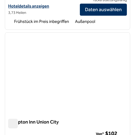
Hoteldetails für Homewood Suites by Hilton Fremont anzeigen
Hoteldetails anzeigen
Daten auswählen
3,73 Meilen
Frühstück im Preis inbegriffen
Außenpool
1
/
12
Vorheriges Bild
nächste
1 von 12
Hampton Inn Union City
Hampton Inn Union City
$102
Von*