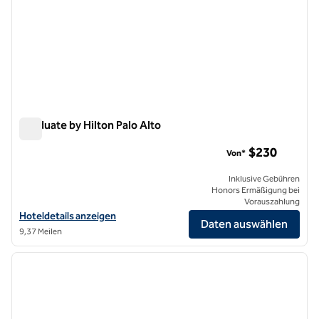
Graduate by Hilton Palo Alto
Graduate by Hilton Palo Alto
$230
Von*
Inklusive Gebühren
Honors Ermäßigung bei
Vorauszahlung
Hoteldetails für Graduate by Hilton Palo Alto anzeigen
Hoteldetails anzeigen
Daten auswählen
9,37 Meilen
1
/
11
Vorheriges Bild
nächste
1 von 11