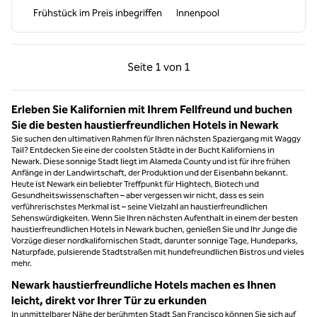
Frühstück im Preis inbegriffen
Innenpool
Vorherige Seite, 1 von 1
Nächste Seite, 1 von
Seite
1 von 1
Seite 1 von 1
Erleben Sie Kalifornien mit Ihrem Fellfreund und buchen
Sie die besten haustierfreundlichen Hotels in Newark
Sie suchen den ultimativen Rahmen für Ihren nächsten Spaziergang mit Waggy
Tail? Entdecken Sie eine der coolsten Städte in der Bucht Kaliforniens in
Newark. Diese sonnige Stadt liegt im Alameda County und ist für ihre frühen
Anfänge in der Landwirtschaft, der Produktion und der Eisenbahn bekannt.
Heute ist Newark ein beliebter Treffpunkt für Hightech, Biotech und
Gesundheitswissenschaften – aber vergessen wir nicht, dass es sein
verführerischstes Merkmal ist – seine Vielzahl an haustierfreundlichen
Sehenswürdigkeiten. Wenn Sie Ihren nächsten Aufenthalt in einem der besten
haustierfreundlichen Hotels in Newark buchen, genießen Sie und Ihr Junge die
Vorzüge dieser nordkalifornischen Stadt, darunter sonnige Tage, Hundeparks,
Naturpfade, pulsierende Stadtstraßen mit hundefreundlichen Bistros und vieles
mehr.
Newark haustierfreundliche Hotels machen es Ihnen
leicht, direkt vor Ihrer Tür zu erkunden
In unmittelbarer Nähe der berühmten Stadt San Francisco können Sie sich auf