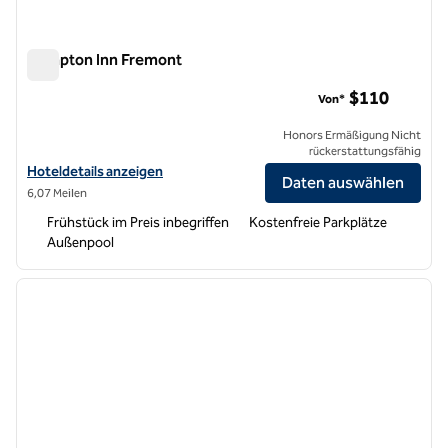
Hampton Inn Fremont
Hampton Inn Fremont
$110
Von*
Honors Ermäßigung Nicht
rückerstattungsfähig
Hoteldetails für das Hampton Inn Fremont anzeigen
Hoteldetails anzeigen
Daten auswählen
6,07 Meilen
Frühstück im Preis inbegriffen
Kostenfreie Parkplätze
Außenpool
1
/
12
Vorheriges Bild
nächste
1 von 12