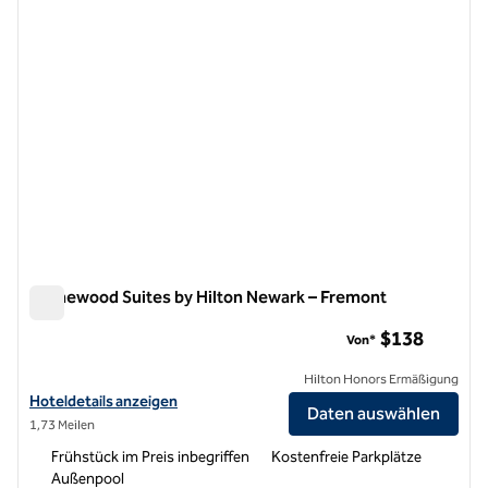
Homewood Suites by Hilton Newark – Fremont
Homewood Suites by Hilton Newark – Fremont
$138
Von*
Hilton Honors Ermäßigung
Hoteldetails für Homewood Suites by Hilton Newark-Fremont anzei
Hoteldetails anzeigen
Daten auswählen
1,73 Meilen
Frühstück im Preis inbegriffen
Kostenfreie Parkplätze
Außenpool