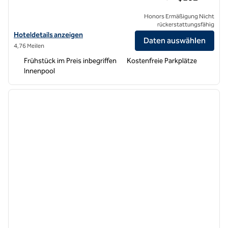
Honors Ermäßigung Nicht
rückerstattungsfähig
Hoteldetails für Hampton Inn Union City anzeigen
Hoteldetails anzeigen
Daten auswählen
4,76 Meilen
Frühstück im Preis inbegriffen
Kostenfreie Parkplätze
Innenpool
1
/
12
Vorheriges Bild
nächste
1 von 12