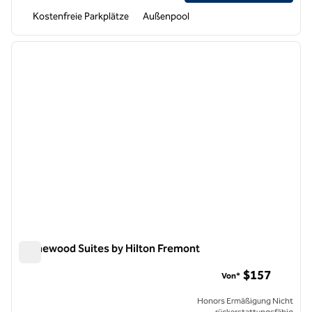
Kostenfreie Parkplätze
Außenpool
1
/
12
Vorheriges Bild
nächste
1 von 12
Homewood Suites by Hilton Fremont
Homewood Suites by Hilton Fremont
$157
Von*
Honors Ermäßigung Nicht
rückerstattungsfähig