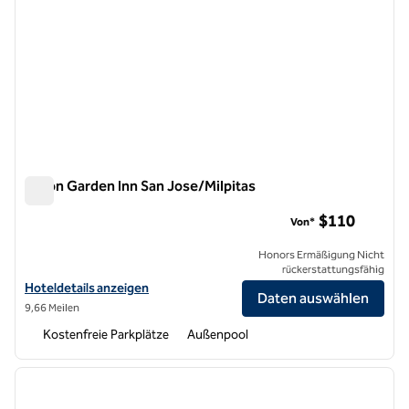
Hilton Garden Inn San Jose/Milpitas
Hilton Garden Inn San Jose/Milpitas
$110
Von*
Honors Ermäßigung Nicht
rückerstattungsfähig
Hoteldetails für das Hilton Garden Inn San Jose/Milpitas anzeigen
Hoteldetails anzeigen
Daten auswählen
9,66 Meilen
Kostenfreie Parkplätze
Außenpool
1
/
12
Vorheriges Bild
nächste
1 von 12