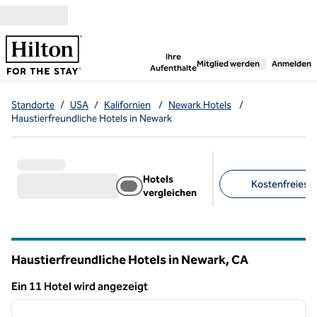
Weiter zum Inhalt
,
öffnet neue Registerka
Ihre
Mitglied werden
Anmelden
Aufenthalte
Standorte
/
USA
/
Kalifornien
/
Newark Hotels
/
Haustierfreundliche Hotels in Newark
Hotels
Kostenfreies F
vergleichen
Empfohlene Filter
Haustierfreundliche Hotels in Newark,
CA
Kalifornien
Ein 11 Hotel wird angezeigt
1
/
12
Ein 11 Hotel wird angezeigt
Vorheriges Bild
nächste
1 von 12