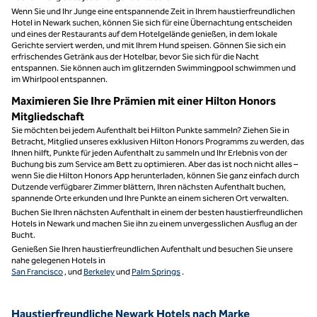
Wenn Sie und Ihr Junge eine entspannende Zeit in Ihrem haustierfreundlichen
Hotel in Newark suchen, können Sie sich für eine Übernachtung entscheiden
und eines der Restaurants auf dem Hotelgelände genießen, in dem lokale
Gerichte serviert werden, und mit Ihrem Hund speisen. Gönnen Sie sich ein
erfrischendes Getränk aus der Hotelbar, bevor Sie sich für die Nacht
entspannen. Sie können auch im glitzernden Swimmingpool schwimmen und
im Whirlpool entspannen.
Maximieren Sie Ihre Prämien mit einer Hilton Honors
Mitgliedschaft
Sie möchten bei jedem Aufenthalt bei Hilton Punkte sammeln? Ziehen Sie in
Betracht, Mitglied unseres exklusiven Hilton Honors Programms zu werden, das
Ihnen hilft, Punkte für jeden Aufenthalt zu sammeln und Ihr Erlebnis von der
Buchung bis zum Service am Bett zu optimieren. Aber das ist noch nicht alles –
wenn Sie die Hilton Honors App herunterladen, können Sie ganz einfach durch
Dutzende verfügbarer Zimmer blättern, Ihren nächsten Aufenthalt buchen,
spannende Orte erkunden und Ihre Punkte an einem sicheren Ort verwalten.
Buchen Sie Ihren nächsten Aufenthalt in einem der besten haustierfreundlichen
Hotels in Newark und machen Sie ihn zu einem unvergesslichen Ausflug an der
Bucht.
Genießen Sie Ihren haustierfreundlichen Aufenthalt und besuchen Sie unsere
nahe gelegenen Hotels in
San Francisco
, und
Berkeley
und
Palm Springs
.
Haustierfreundliche Newark Hotels nach Marke