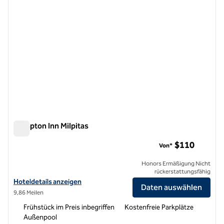
Hampton Inn Milpitas
Hampton Inn Milpitas
$110
Von*
Honors Ermäßigung Nicht
rückerstattungsfähig
Hoteldetails zum Hampton Inn Milpitas anzeigen
Hoteldetails anzeigen
Daten auswählen
9,86 Meilen
Frühstück im Preis inbegriffen
Kostenfreie Parkplätze
Außenpool