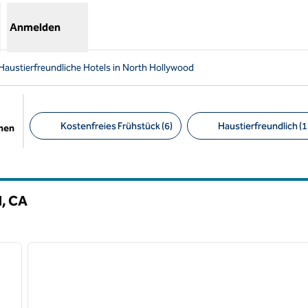
Anmelden
Haustierfreundliche Hotels in North Hollywood
Kostenfreies Frühstück (6)
Haustierfreundlich (1
chen
Empfohlene Filter
d,
CA
/
12
1
nächstes Bild
Vorheriges Bild
1 von 12