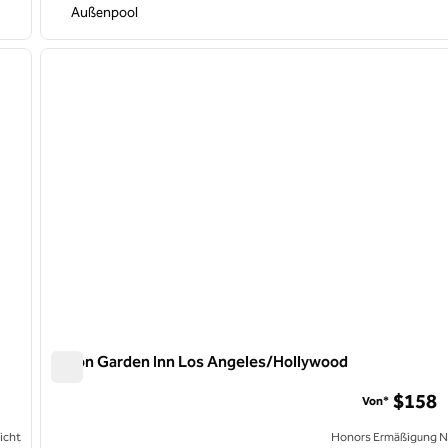
Außenpool
/
12
1
nächstes Bild
Vorheriges Bild
1 von 11
Hilton Garden Inn Los Angeles/Hollywood
Hilton Garden Inn Los Angeles/Hollywood
$158
Von*
icht
Honors Ermäßigung N