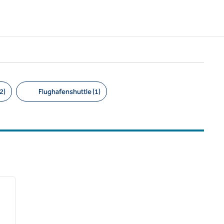
2)
Flughafenshuttle (1)
/
12
nächstes Bild