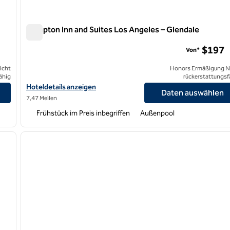
Hampton Inn and Suites Los Angeles – Glendale
Hampton Inn and Suites Los Angeles – Glendale
$197
Von*
icht
Honors Ermäßigung N
ähig
rückerstattungsf
anzeigen
Hoteldetails für Hampton Inn and Suites Los Angeles – Glendale
Hoteldetails anzeigen
Daten auswählen
7,47 Meilen
Frühstück im Preis inbegriffen
Außenpool
/
11
1
nächstes Bild
Vorheriges Bild
1 von 11