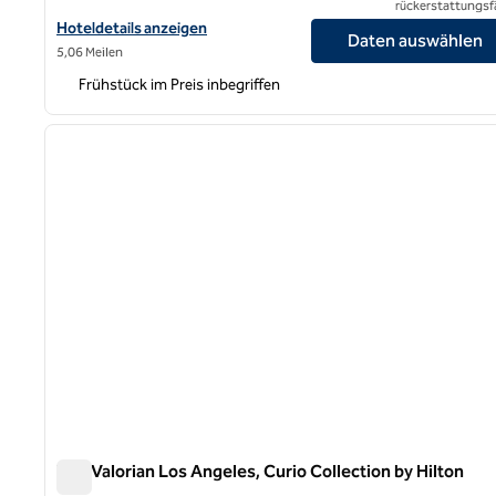
rückerstattungsf
Hoteldetails für Hampton Inn & Suites Los Angeles/Sherman Oa
Hoteldetails anzeigen
Daten auswählen
5,06 Meilen
Frühstück im Preis inbegriffen
1
Vorheriges Bild
1 von 12
The Valorian Los Angeles, Curio Collection by Hilton
The Valorian Los Angeles, Curio Collection by Hilton