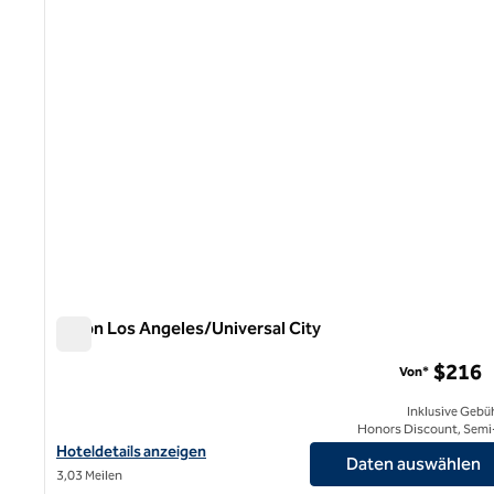
Hilton Los Angeles/Universal City
Hilton Los Angeles/Universal City
$216
Von*
Inklusive Gebü
Honors Discount, Semi-
Hoteldetails für das Hilton Los Angeles/Universal City anzeigen
Hoteldetails anzeigen
Daten auswählen
3,03 Meilen