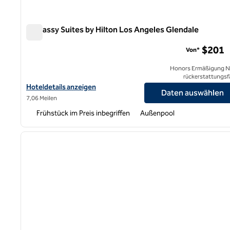
Embassy Suites by Hilton Los Angeles Glendale
Embassy Suites by Hilton Los Angeles Glendale
$201
Von*
Honors Ermäßigung N
rückerstattungsf
Hoteldetails für Embassy Suites by Hilton Los Angeles Glendale 
Hoteldetails anzeigen
Daten auswählen
7,06 Meilen
Frühstück im Preis inbegriffen
Außenpool
1
Vorheriges Bild
1 von 11