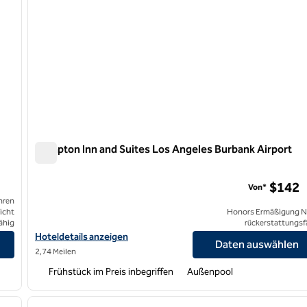
Hampton Inn and Suites Los Angeles Burbank Airport
Hampton Inn and Suites Los Angeles Burbank Airport
$142
Von*
hren
icht
Honors Ermäßigung N
ähig
rückerstattungsf
n
Hoteldetails für Hampton Inn and Suites Los Angeles Burbank Ai
Hoteldetails anzeigen
Daten auswählen
2,74 Meilen
Frühstück im Preis inbegriffen
Außenpool
/
11
1
nächstes Bild
Vorheriges Bild
1 von 12