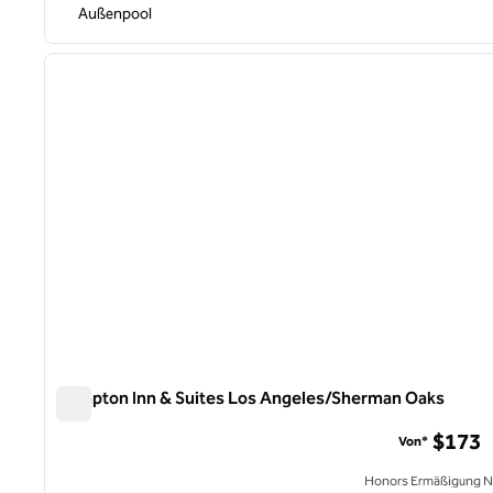
Außenpool
1
Vorheriges Bild
1 von 12
Hampton Inn & Suites Los Angeles/Sherman Oaks
Hampton Inn & Suites Los Angeles/Sherman Oaks
$173
Von*
Honors Ermäßigung N