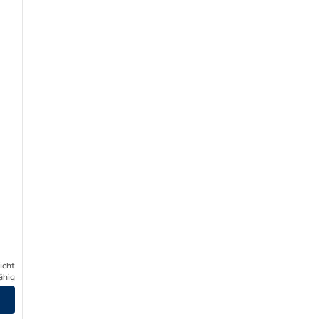
icht
ähig
igen