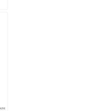
/
11
nächstes Bild
icht