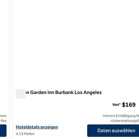
Hilton Garden Inn Burbank Los Angeles
Hilton Garden Inn Burbank Los Angeles
$169
Von*
hren
Honors Ermäßigung N
flex
rückerstattungsf
Hoteldetails für das Hilton Garden Inn Burbank Los Angeles anze
Hoteldetails anzeigen
Daten auswählen
4,13 Meilen