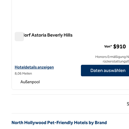
Waldorf Astoria Beverly Hills
Waldorf Astoria Beverly Hills
$910
Von*
Honors Ermäßigung N
rückerstattungsf
Hoteldetails für Waldorf Astoria Beverly Hills anzeigen
Hoteldetails anzeigen
Daten auswählen
8,06 Meilen
Außenpool
Vorhe
S
North Hollywood Pet-Friendly Hotels by Brand