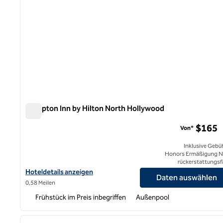
Hampton Inn by Hilton North Hollywood
Hampton Inn by Hilton North Hollywood
$165
Von*
Inklusive Gebü
Honors Ermäßigung N
rückerstattungsf
Hoteldetails für Hampton Inn by Hilton North Hollywood anzeige
Hoteldetails anzeigen
Daten auswählen
0,58 Meilen
Frühstück im Preis inbegriffen
Außenpool
1
Vorheriges Bild
1 von 11