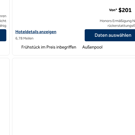
$201
Von*
hren
icht
Honors Ermäßigung N
ähig
rückerstattungsf
lton anzeigen
Hoteldetails für Hampton Inn & Suites Los Angeles/Hollywood a
Hoteldetails anzeigen
Daten auswählen
6,78 Meilen
Frühstück im Preis inbegriffen
Außenpool
/
12
1
nächstes Bild
Vorheriges Bild
1 von 12