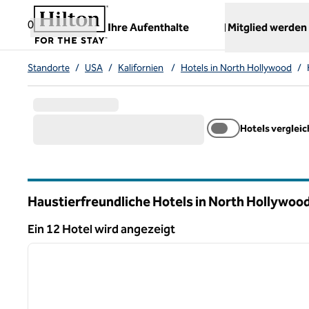
Weiter zum Inhalt
,
öffnet neue Registerkarte
0
Ihre Aufenthalte
Mitglied werden
Standorte
/
USA
/
Kalifornien
/
Hotels in North Hollywood
/
Hotels verglei
Haustierfreundliche Hotels in North Hollywoo
Kalifornien
Ein 12 Hotel wird angezeigt
1
Ein 12 Hotel wird angezeigt
Vorheriges Bild
1 von 12