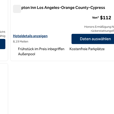
Hampton Inn Los Angeles-Orange County-Cypress
Hampton Inn Los Angeles-Orange County-Cypress
$112
Von*
Honors Ermäßigung N
rückerstattungsf
icht
Hoteldetails für das Hampton Inn Los Angeles-Orange County-
Hoteldetails anzeigen
ähig
Daten auswählen
unty anzeigen
8,19 Meilen
Frühstück im Preis inbegriffen
Kostenfreie Parkplätze
Außenpool
/
12
nächstes Bild