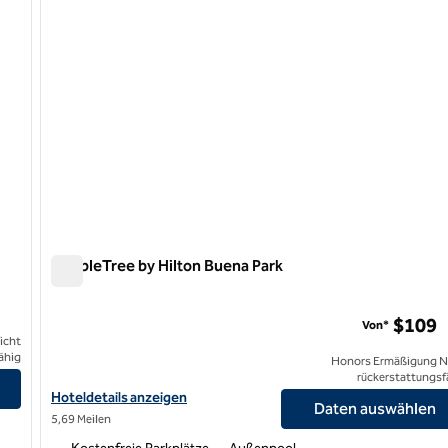
DoubleTree by Hilton Buena Park
DoubleTree by Hilton Buena Park
$109
Von*
icht
ähig
Honors Ermäßigung N
rückerstattungsf
Hoteldetails für DoubleTree by Hilton Buena Park anzeigen
Hoteldetails anzeigen
Daten auswählen
5,69 Meilen