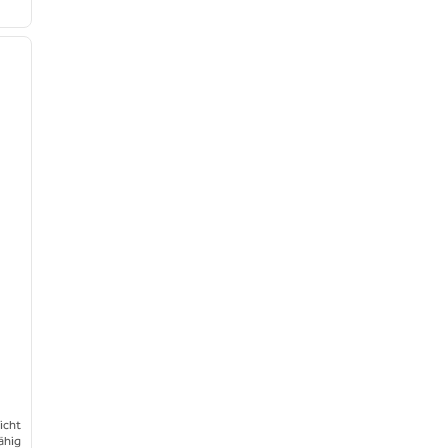
/
10
nächstes Bild
icht
ähig