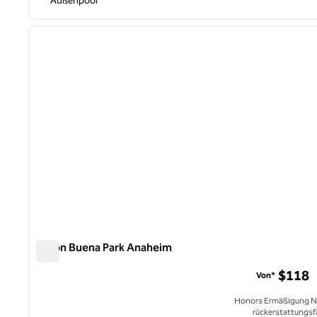
Außenpool
1
Vorheriges Bild
1 von 12
Hilton Buena Park Anaheim
Hilton Buena Park Anaheim
$118
Von*
Honors Ermäßigung N
rückerstattungsf