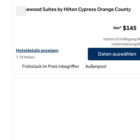
Homewood Suites by Hilton Cypress Orange County
Homewood Suites by Hilton Cypress Orange County
$145
Von*
Honors Ermäßigung N
rückerstattungsf
Hoteldetails für Homewood Suites by Hilton Cypress Orange Co
Hoteldetails anzeigen
Daten auswählen
7,79 Meilen
Frühstück im Preis inbegriffen
Außenpool
1
Vorheriges Bild
1 von 12