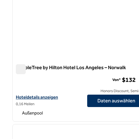
DoubleTree by Hilton Hotel Los Angeles – Norwalk
DoubleTree by Hilton Hotel Los Angeles – Norwalk
$132
Von*
Honors Discount, Semi-
Hoteldetails für DoubleTree by Hilton Hotel Los Angeles – Norwa
Hoteldetails anzeigen
Daten auswählen
0,16 Meilen
Außenpool
1
Vorheriges Bild
1 von 12