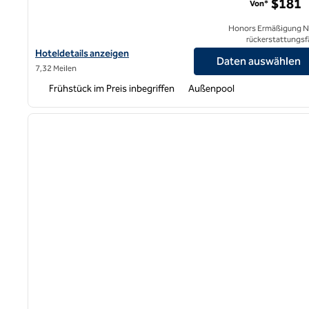
$181
Von*
Honors Ermäßigung N
rückerstattungsf
Hoteldetails für Homewood Suites by Hilton Long Beach Airport
Hoteldetails anzeigen
Daten auswählen
7,32 Meilen
Frühstück im Preis inbegriffen
Außenpool
1
Vorheriges Bild
1 von 12