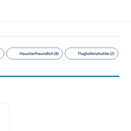
)
Haustierfreundlich (8)
Flughafenshuttle (2)
/
12
nächstes Bild