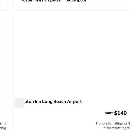
Kostenfreie Parkplätze
Außenpool
/
12
1
nächstes Bild
Vorheriges Bild
1 von 10
Hampton Inn Long Beach Airport
Hampton Inn Long Beach Airport
$149
Von*
icht
Honors Ermäßigung N
ähig
rückerstattungsf