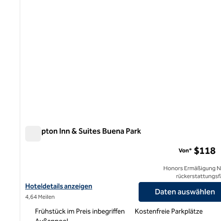
Hampton Inn & Suites Buena Park
Hampton Inn & Suites Buena Park
$118
Von*
Honors Ermäßigung N
rückerstattungsf
Hoteldetails für Hampton Inn & Suites Buena Park anzeigen
Hoteldetails anzeigen
Daten auswählen
4,64 Meilen
Frühstück im Preis inbegriffen
Kostenfreie Parkplätze