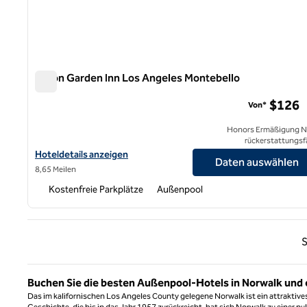
Hilton Garden Inn Los Angeles Montebello
Hilton Garden Inn Los Angeles Montebello
$126
Von*
Honors Ermäßigung N
rückerstattungsf
Hoteldetails für das Hilton Garden Inn Los Angeles Montebello a
Hoteldetails anzeigen
Daten auswählen
8,65 Meilen
Kostenfreie Parkplätze
Außenpool
Vorhe
S
Buchen Sie die besten Außenpool-Hotels in Norwalk und 
Das im kalifornischen Los Angeles County gelegene Norwalk ist ein attraktives Rei
Geschichte, die bis in das Jahr 1957 zurückreicht, hat sich Norwalk zu einer pul