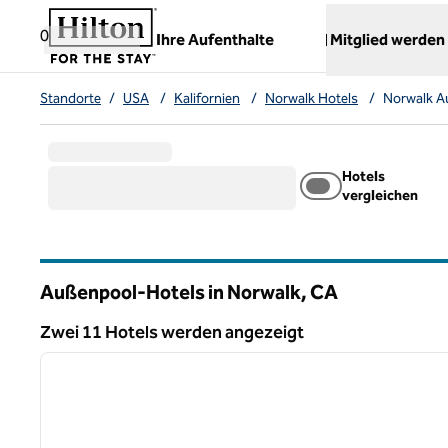
Weiter zum Inhalt
,
öffnet neue Registerkarte
0
Ihre Aufenthalte
Mitglied werden
Standorte
/
USA
/
Kalifornien
/
Norwalk Hotels
/
Norwalk A
Hotels
vergleichen
Außenpool-Hotels in Norwalk,
CA
Kalifornien
Zwei 11 Hotels werden angezeigt
1
Zwei 11 Hotels werden angezeigt
Vorheriges Bild
1 von 12