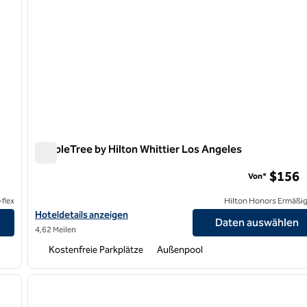
DoubleTree by Hilton Whittier Los Angeles
DoubleTree by Hilton Whittier Los Angeles
$156
Von*
flex
Hilton Honors Ermäßi
lk anzeigen
Hoteldetails für DoubleTree by Hilton Whittier Los Angeles anze
Hoteldetails anzeigen
Daten auswählen
4,62 Meilen
Kostenfreie Parkplätze
Außenpool
/
12
nächstes Bild
Vorheriges Bild
1 von 8