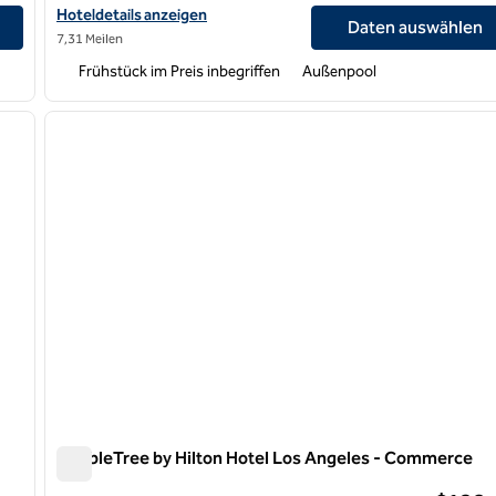
Hoteldetails für Hampton Inn Long Beach Airport anzeigen
Hoteldetails anzeigen
Daten auswählen
7,31 Meilen
Frühstück im Preis inbegriffen
Außenpool
/
12
1
nächstes Bild
Vorheriges Bild
1 von 11
DoubleTree by Hilton Hotel Los Angeles - Commerce
DoubleTree by Hilton Hotel Los Angeles - Commerce