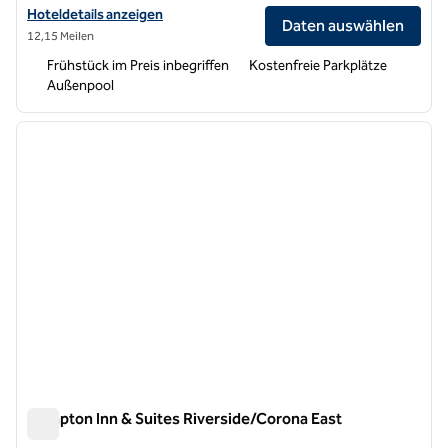
Hoteldetails für das Hampton Inn Norco-Corona-Eastvale anzeigen
Hoteldetails anzeigen
Daten auswählen
12,15 Meilen
Frühstück im Preis inbegriffen
Kostenfreie Parkplätze
Außenpool
1
/
12
Vorheriges Bild
nächste
1 von 12
Hampton Inn & Suites Riverside/Corona East
Hampton Inn & Suites Riverside/Corona East