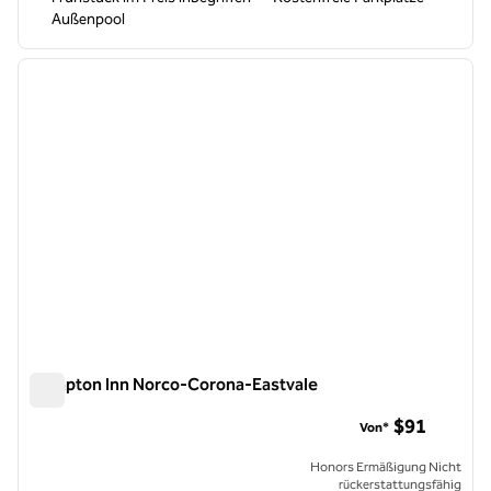
Außenpool
1
/
12
Vorheriges Bild
nächste
1 von 12
Hampton Inn Norco-Corona-Eastvale
Hampton Inn Norco-Corona-Eastvale
$91
Von*
Honors Ermäßigung Nicht
rückerstattungsfähig