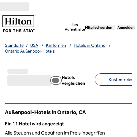
Weiter zum Inhalt
,
öffnet neue Registerka
Ihre
Mitglied werden
Anmelden
Aufenthalte
Standorte
/
USA
/
Kalifornien
/
Hotels in Ontario
/
Ontario Außenpool-Hotels
Hotels
Kostenfreies F
vergleichen
Empfohlene Filter
Außenpool-Hotels in Ontario,
CA
Kalifornien
Ein 11 Hotel wird angezeigt
Ein 11 Hotel wird angezeigt
Alle Steuern und Gebühren im Preis inbegriffen
1
/
12