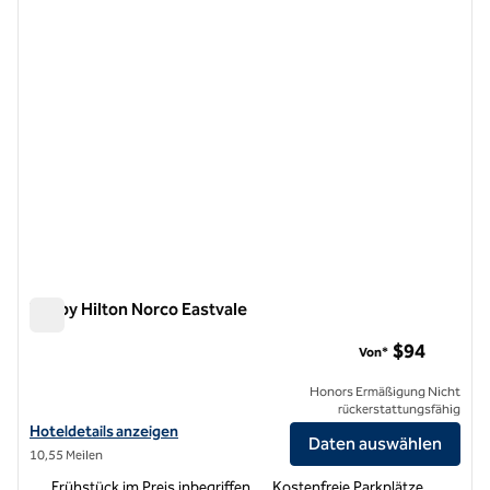
Tru by Hilton Norco Eastvale
Tru by Hilton Norco Eastvale
$94
Von*
Honors Ermäßigung Nicht
rückerstattungsfähig
Hoteldetails für Tru by Hilton Norco Eastvale anzeigen
Hoteldetails anzeigen
Daten auswählen
10,55 Meilen
Frühstück im Preis inbegriffen
Kostenfreie Parkplätze