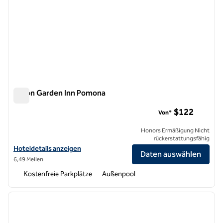
Hilton Garden Inn Pomona
Hilton Garden Inn Pomona
$122
Von*
Honors Ermäßigung Nicht
rückerstattungsfähig
Hoteldetails für das Hilton Garden Inn Pomona anzeigen
Hoteldetails anzeigen
Daten auswählen
6,49 Meilen
Kostenfreie Parkplätze
Außenpool
1
/
12
Vorheriges Bild
nächste
1 von 12