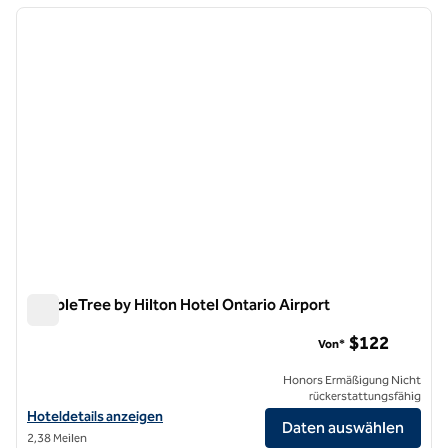
Vorheriges Bild
nächste
1 von 12
DoubleTree by Hilton Hotel Ontario Airport
DoubleTree by Hilton Hotel Ontario Airport
$122
Von*
Honors Ermäßigung Nicht
rückerstattungsfähig
Hoteldetails für DoubleTree by Hilton Hotel Ontario Airport anzeigen
Hoteldetails anzeigen
Daten auswählen
2,38 Meilen