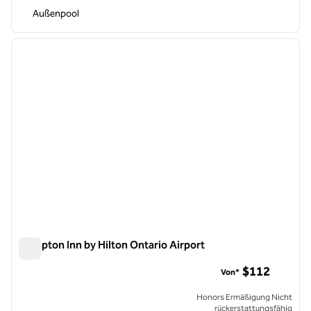
Außenpool
1
/
12
Vorheriges Bild
nächste
1 von 12
Hampton Inn by Hilton Ontario Airport
Hampton Inn by Hilton Ontario Airport
$112
Von*
Honors Ermäßigung Nicht
rückerstattungsfähig