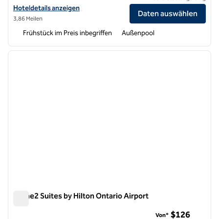
Hoteldetails für Hampton Inn by Hilton Ontario Airport anzeigen
Hoteldetails anzeigen
Daten auswählen
3,86 Meilen
Frühstück im Preis inbegriffen
Außenpool
1
/
12
Vorheriges Bild
nächste
1 von 12
Home2 Suites by Hilton Ontario Airport
Home2 Suites by Hilton Ontario Airport
$126
Von*