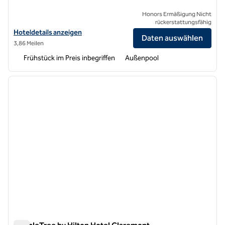
Honors Ermäßigung Nicht
rückerstattungsfähig
Hoteldetails für Home2 Suites by Hilton Ontario Airport anzeigen
Hoteldetails anzeigen
Daten auswählen
3,86 Meilen
Frühstück im Preis inbegriffen
Außenpool
1
/
12
Vorheriges Bild
nächste
1 von 12