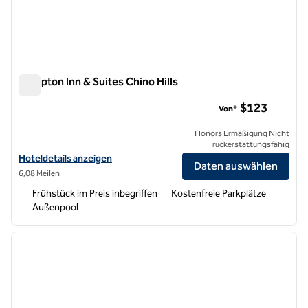
Hampton Inn & Suites Chino Hills
Hampton Inn & Suites Chino Hills
$123
Von*
Honors Ermäßigung Nicht
rückerstattungsfähig
Hoteldetails für Hampton Inn & Suites Chino Hills anzeigen
Hoteldetails anzeigen
Daten auswählen
6,08 Meilen
Frühstück im Preis inbegriffen
Kostenfreie Parkplätze
Außenpool
1
/
12
Vorheriges Bild
nächste
1 von 12