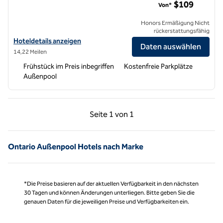
$109
Von*
Honors Ermäßigung Nicht
rückerstattungsfähig
Hoteldetails für Hampton Inn & Suites Riverside/Corona East anzeig
Hoteldetails anzeigen
Daten auswählen
14,22 Meilen
Frühstück im Preis inbegriffen
Kostenfreie Parkplätze
Außenpool
Vorherige Seite, 1 von 1
Nächste Seite, 1 von
Seite
1 von 1
Seite 1 von 1
Ontario Außenpool Hotels nach Marke
*Die Preise basieren auf der aktuellen Verfügbarkeit in den nächsten
30 Tagen und können Änderungen unterliegen. Bitte geben Sie die
genauen Daten für die jeweiligen Preise und Verfügbarkeiten ein.