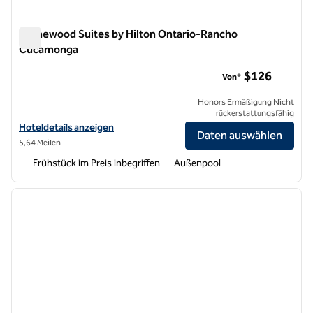
Homewood Suites by Hilton Ontario-Rancho
Cucamonga
Homewood Suites by Hilton Ontario-Rancho Cucamonga
$126
Von*
Honors Ermäßigung Nicht
rückerstattungsfähig
Hoteldetails für Homewood Suites by Hilton Ontario-Rancho Cuca
Hoteldetails anzeigen
Daten auswählen
5,64 Meilen
Frühstück im Preis inbegriffen
Außenpool
1
/
12
Vorheriges Bild
nächste
1 von 12