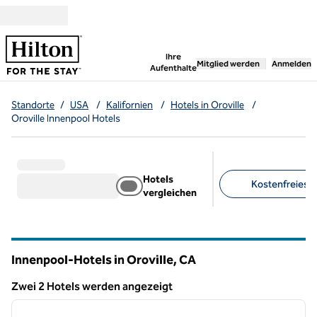
Weiter zum Inhalt
,
öffnet neue Registerka
Ihre
Mitglied werden
Anmelden
Aufenthalte
Standorte
/
USA
/
Kalifornien
/
Hotels in Oroville
/
Oroville Innenpool Hotels
Hotels
Kostenfreies F
vergleichen
Empfohlene Filter
Innenpool-Hotels in Oroville,
CA
Kalifornien
Zwei 2 Hotels werden angezeigt
1
/
12
Zwei 2 Hotels werden angezeigt
Vorheriges Bild
nächste
1 von 12