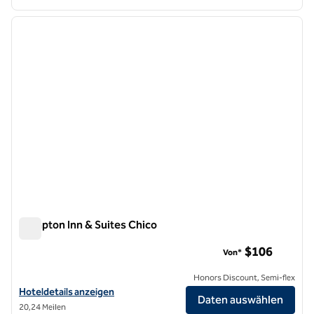
1
/
8
Vorheriges Bild
nächste
1 von 8
Hampton Inn & Suites Chico
Hampton Inn & Suites Chico
$106
Von*
Honors Discount, Semi-flex
Hoteldetails für Hampton Inn & Suites Chico anzeigen
Hoteldetails anzeigen
Daten auswählen
20,24 Meilen