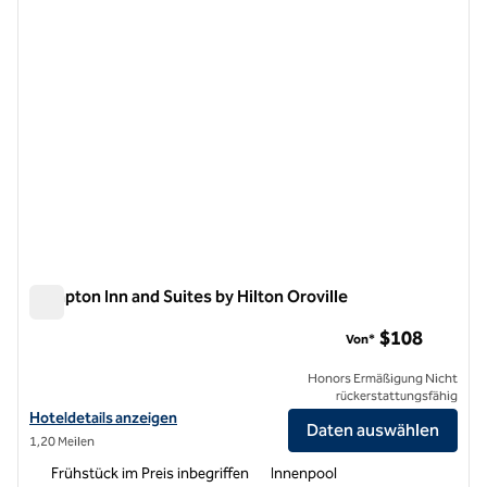
Hampton Inn and Suites by Hilton Oroville
Hampton Inn and Suites by Hilton Oroville
$108
Von*
Honors Ermäßigung Nicht
rückerstattungsfähig
Hoteldetails für Hampton Inn and Suites by Hilton Oroville anzeigen
Hoteldetails anzeigen
Daten auswählen
1,20 Meilen
Frühstück im Preis inbegriffen
Innenpool