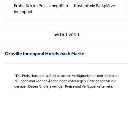
Frühstück im Preis inbegriffen
Kostenfreie Parkplätze
Innenpool
Vorherige Seite, 1 von 1
Nächste Seite, 1 von
Seite
1 von 1
Seite 1 von 1
Oroville Innenpool Hotels nach Marke
*Die Preise basieren auf der aktuellen Verfügbarkeit in den nächsten
30 Tagen und können Änderungen unterliegen. Bitte geben Sie die
genauen Daten für die jeweiligen Preise und Verfügbarkeiten ein.