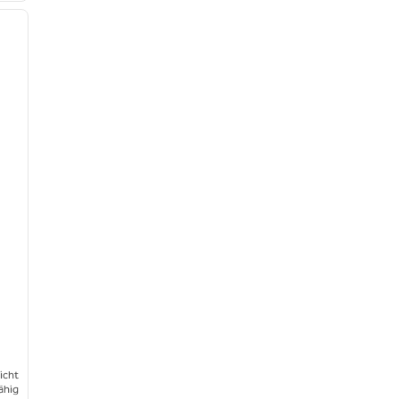
nächstes Bild
y
icht
ähig