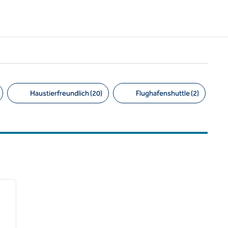
Haustierfreundlich (20)
Flughafenshuttle (2)
/
12
nächstes Bild