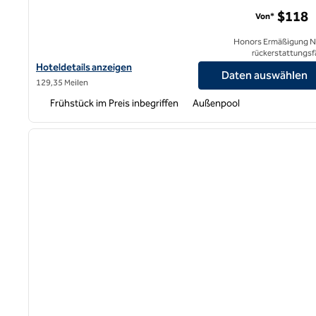
$118
Von*
Honors Ermäßigung N
rückerstattungsf
Hoteldetails für Homewood Suites by Hilton San Jose Santa Clar
Hoteldetails anzeigen
Daten auswählen
129,35 Meilen
Frühstück im Preis inbegriffen
Außenpool
1
Vorheriges Bild
1 von 12