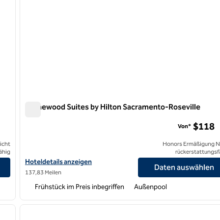
Homewood Suites by Hilton Sacramento-Roseville
Homewood Suites by Hilton Sacramento-Roseville
$118
Von*
icht
Honors Ermäßigung N
ähig
rückerstattungsf
Hoteldetails für Homewood Suites by Hilton Sacramento-Rosevi
Hoteldetails anzeigen
Daten auswählen
137,83 Meilen
Frühstück im Preis inbegriffen
Außenpool
/
12
1
nächstes Bild
Vorheriges Bild
1 von 12