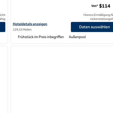
Homewood Suites by Hilton Rancho Cordova Sacrament
$114
Von*
icht
Honors Ermäßigung N
ähig
rückerstattungsf
a anzeigen
Hoteldetails für Homewood Suites by Hilton Rancho Cordova S
Hoteldetails anzeigen
Daten auswählen
129,53 Meilen
Frühstück im Preis inbegriffen
Außenpool
/
12
1
nächstes Bild
Vorheriges Bild
1 von 12