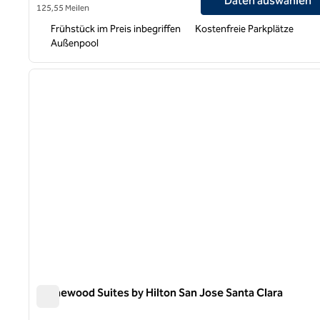
Daten auswählen
125,55 Meilen
Frühstück im Preis inbegriffen
Kostenfreie Parkplätze
Außenpool
1
Vorheriges Bild
1 von 12
Homewood Suites by Hilton San Jose Santa Clara
Homewood Suites by Hilton San Jose Santa Clara