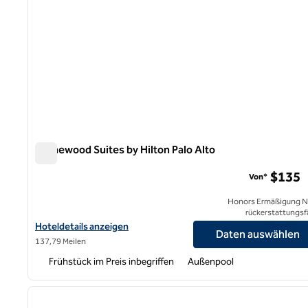
Homewood Suites by Hilton Palo Alto
Homewood Suites by Hilton Palo Alto
$135
Von*
Honors Ermäßigung N
rückerstattungsf
Hoteldetails für Homewood Suites by Hilton Palo Alto anzeigen
Hoteldetails anzeigen
Daten auswählen
137,79 Meilen
Frühstück im Preis inbegriffen
Außenpool
1
Vorheriges Bild
1 von 12