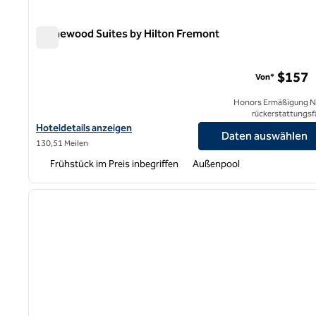
Homewood Suites by Hilton Fremont
Homewood Suites by Hilton Fremont
$157
Von*
Honors Ermäßigung N
rückerstattungsf
Hoteldetails für Homewood Suites by Hilton Fremont anzeigen
Hoteldetails anzeigen
Daten auswählen
130,51 Meilen
Frühstück im Preis inbegriffen
Außenpool
1
Vorheriges Bild
1 von 12