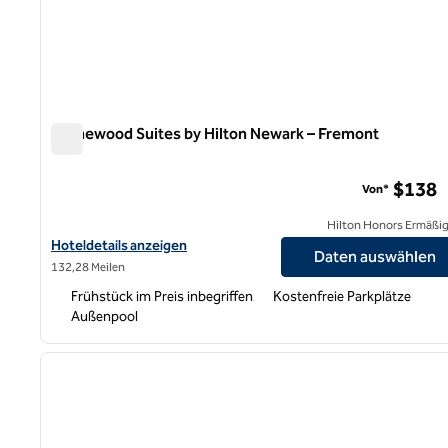
Homewood Suites by Hilton Newark – Fremont
Homewood Suites by Hilton Newark – Fremont
$138
Von*
Hilton Honors Ermäßi
Hoteldetails für Homewood Suites by Hilton Newark-Fremont a
Hoteldetails anzeigen
Daten auswählen
132,28 Meilen
Frühstück im Preis inbegriffen
Kostenfreie Parkplätze
Außenpool
1
Vorheriges Bild
1 von 12