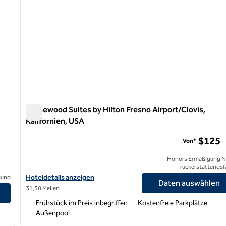
Homewood Suites by Hilton Fresno Airport/Clovis,
Kalifornien, USA
Homewood Suites by Hilton Fresno Airport/Clovis, Kalifor
$125
Von*
Honors Ermäßigung N
rückerstattungsf
Hoteldetails für Homewood Suites by Hilton Fresno Airport/Clovi
Hoteldetails anzeigen
gung
Daten auswählen
31,58 Meilen
Frühstück im Preis inbegriffen
Kostenfreie Parkplätze
Außenpool
/
12
1