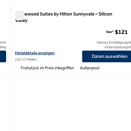
Homewood Suites by Hilton Sunnyvale – Silicon
Valley
Homewood Suites by Hilton Sunnyvale – Silicon Valley
$121
Von*
icht
Honors Ermäßigung N
ähig
rückerstattungsf
Hoteldetails für Homewood Suites by Hilton Sunnyvale – Silicon V
Hoteldetails anzeigen
Daten auswählen
132,11 Meilen
Frühstück im Preis inbegriffen
Außenpool
/
12
1
nächstes Bild
Vorheriges Bild
1 von 12