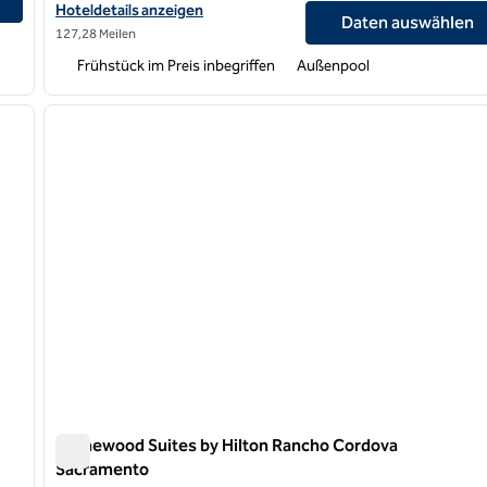
Hoteldetails für Homewood Suites by Hilton San Jose Airport-Sil
Hoteldetails anzeigen
Daten auswählen
127,28 Meilen
Frühstück im Preis inbegriffen
Außenpool
/
12
1
nächstes Bild
Vorheriges Bild
1 von 12
Homewood Suites by Hilton Rancho Cordova
Sacramento