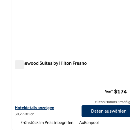
Homewood Suites by Hilton Fresno
Homewood Suites by Hilton Fresno
$174
Von*
Hilton Honors Ermäßi
Hoteldetails für Homewood Suites by Hilton Fresno anzeigen
Hoteldetails anzeigen
Daten auswählen
30,27 Meilen
Frühstück im Preis inbegriffen
Außenpool
1