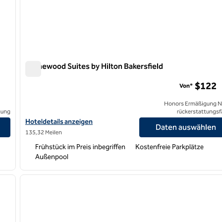
Homewood Suites by Hilton Bakersfield
Homewood Suites by Hilton Bakersfield
$122
Von*
Honors Ermäßigung N
gung
rückerstattungsf
nzeigen
Hoteldetails für Homewood Suites by Hilton Bakersfield anzeige
Hoteldetails anzeigen
Daten auswählen
135,32 Meilen
Frühstück im Preis inbegriffen
Kostenfreie Parkplätze
Außenpool
/
12
1
nächstes Bild
Vorheriges Bild
1 von 12