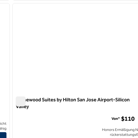
nächstes Bild
Vorheriges Bild
1 von 12
Homewood Suites by Hilton San Jose Airport-Silicon
Valley
Homewood Suites by Hilton San Jose Airport-Silicon Valle
$110
Von*
icht
ähig
Honors Ermäßigung N
rückerstattungsf