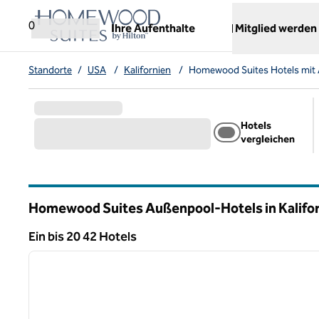
Weiter zum Inhalt
,
öffnet neue Registerkarte
0
Ihre Aufenthalte
Mitglied werden
Standorte
/
USA
/
Kalifornien
/
Homewood Suites Hotels mit
Hotels
vergleichen
Homewood Suites Außenpool-Hotels in Kalifo
Ein bis 20 42 Hotels
1
Ein 42 Hotel wird angezeigt
Vorheriges Bild
1 von 12