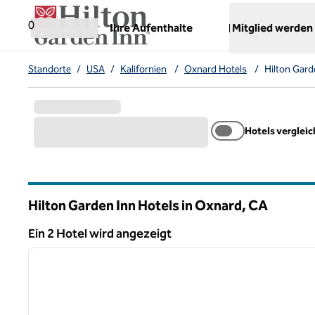
Weiter zum Inhalt
,
öffnet neue Registerkarte
0
Ihre Aufenthalte
Mitglied werden
Standorte
/
USA
/
Kalifornien
/
Oxnard Hotels
/
Hilton Gard
Hotels verglei
Hilton Garden Inn Hotels in Oxnard,
CA
Kalifornien
Ein 2 Hotel wird angezeigt
1
Ein 2 Hotel wird angezeigt
Vorheriges Bild
1 von 12