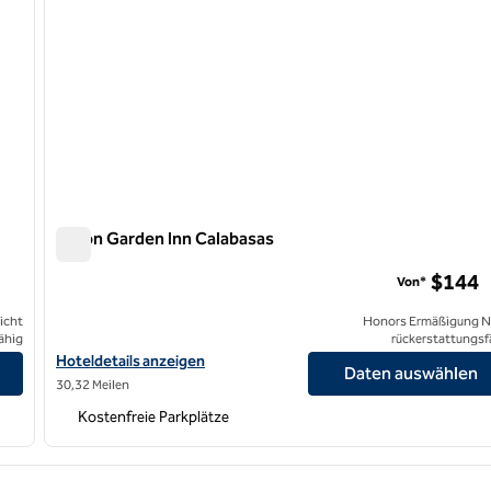
Hilton Garden Inn Calabasas
Hilton Garden Inn Calabasas
$144
Von*
icht
Honors Ermäßigung N
ähig
rückerstattungsf
Hoteldetails für das Hilton Garden Inn Calabasas anzeigen
Hoteldetails anzeigen
Daten auswählen
30,32 Meilen
Kostenfreie Parkplätze