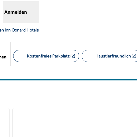
Anmelden
en Inn Oxnard Hotels
Kostenfreies Parkplatz (2)
Haustierfreundlich (2)
chen
Empfohlene Filter
/
12
1
nächstes Bild
Vorheriges Bild
1 von 11