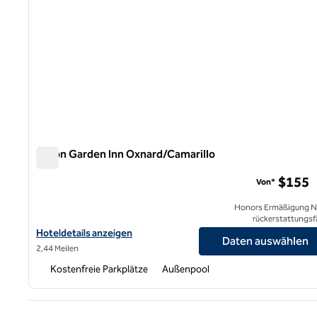
Hilton Garden Inn Oxnard/Camarillo
Hilton Garden Inn Oxnard/Camarillo
$155
Von*
Honors Ermäßigung N
rückerstattungsf
Hoteldetails für Hilton Garden Inn Oxnard/Camarillo anzeigen
Hoteldetails anzeigen
Daten auswählen
2,44 Meilen
Kostenfreie Parkplätze
Außenpool