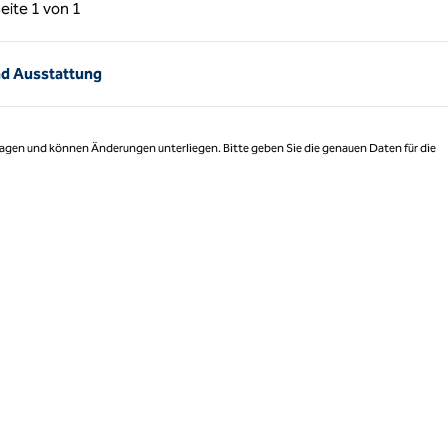
rige Seite, 1 von 1
Nächste Seite, 1 von 1
eite
1 von 1
Seite 1 von 1
nd Ausstattung
 Tagen und können Änderungen unterliegen. Bitte geben Sie die genauen Daten für die