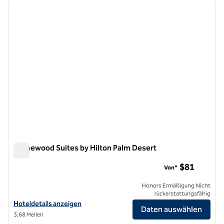
Vorheriges Bild
nächste
1 von 12
Homewood Suites by Hilton Palm Desert
Homewood Suites by Hilton Palm Desert
$81
Von*
Honors Ermäßigung Nicht
rückerstattungsfähig
Hoteldetails für Homewood Suites by Hilton Palm Desert anzeigen
Hoteldetails anzeigen
Daten auswählen
3,68 Meilen