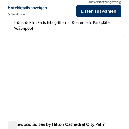
rückerstattungsfähig
Hoteldetails für Homewood Suites by Hilton La Quinta anzeigen
Hoteldetails anzeigen
Daten auswählen
5,04 Meilen
Frühstück im Preis inbegriffen
Kostenfreie Parkplätze
Außenpool
1
/
12
Vorheriges Bild
nächste
1 von 12
Homewood Suites by Hilton Cathedral City Palm