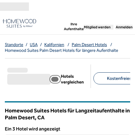
Weiter zum Inhalt
,
öffnet neue Registerka
Ihre
Mitglied werden
Anmelden
Aufenthalte
Standorte
/
USA
/
Kalifornien
/
Palm Desert Hotels
/
Homewood Suites Palm Desert Hotels für längere Aufenthalte
Hotels
Kostenfreies F
vergleichen
Empfohlene Filter
Homewood Suites Hotels für Langzeitaufenthalte in
Palm Desert,
CA
Kalifornien
Ein 3 Hotel wird angezeigt
1
/
12
Ein 3 Hotel wird angezeigt