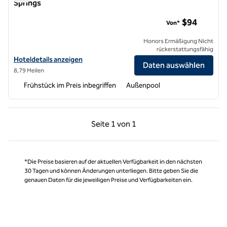
Springs
Homewood Suites by Hilton Cathedral City Palm Springs
$94
Von*
Honors Ermäßigung Nicht
rückerstattungsfähig
Hoteldetails für Homewood Suites by Hilton Cathedral City Palm Spr
Hoteldetails anzeigen
Daten auswählen
8,79 Meilen
Frühstück im Preis inbegriffen
Außenpool
Vorherige Seite, 1 von 1
Nächste Seite, 1 von
Seite
1 von 1
Seite 1 von 1
*Die Preise basieren auf der aktuellen Verfügbarkeit in den nächsten
30 Tagen und können Änderungen unterliegen. Bitte geben Sie die
genauen Daten für die jeweiligen Preise und Verfügbarkeiten ein.