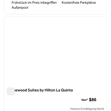
Frühstück im Preis inbegriffen
Kostenfreie Parkplätze
Außenpool
1
/
12
Vorheriges Bild
nächste
1 von 12
Homewood Suites by Hilton La Quinta
Homewood Suites by Hilton La Quinta
$86
Von*
Honors Ermäßigung Nicht