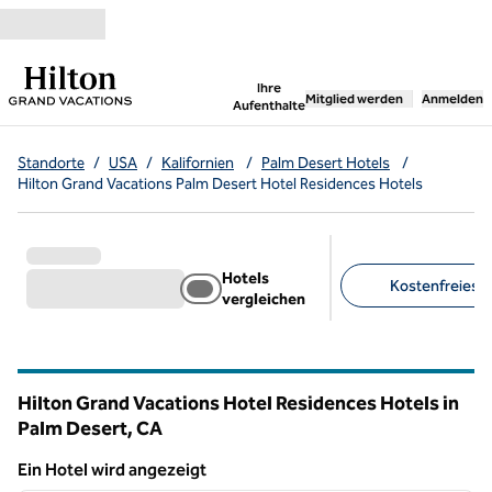
Weiter zum Inhalt
,
öffnet neue Registerka
Ihre
Mitglied werden
Anmelden
Aufenthalte
Standorte
/
USA
/
Kalifornien
/
Palm Desert Hotels
/
Hilton Grand Vacations Palm Desert Hotel Residences Hotels
Hotels
Kostenfreies Pa
vergleichen
Empfohlene Filter
Hilton Grand Vacations Hotel Residences Hotels in
Palm Desert,
CA
Kalifornien
Ein Hotel wird angezeigt
1
/
12
Ein Hotel wird angezeigt