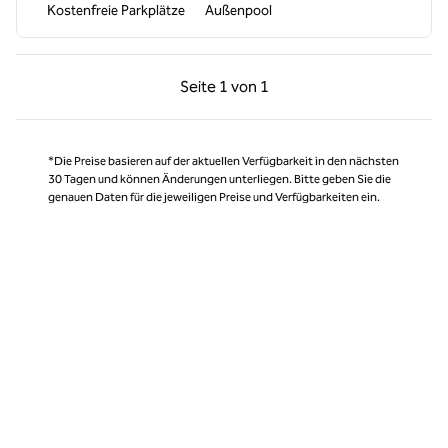
Kostenfreie Parkplätze
Außenpool
Vorherige Seite, 1 von 1
Nächste Seite, 1 von
Seite
1 von 1
Seite 1 von 1
*Die Preise basieren auf der aktuellen Verfügbarkeit in den nächsten
30 Tagen und können Änderungen unterliegen. Bitte geben Sie die
genauen Daten für die jeweiligen Preise und Verfügbarkeiten ein.