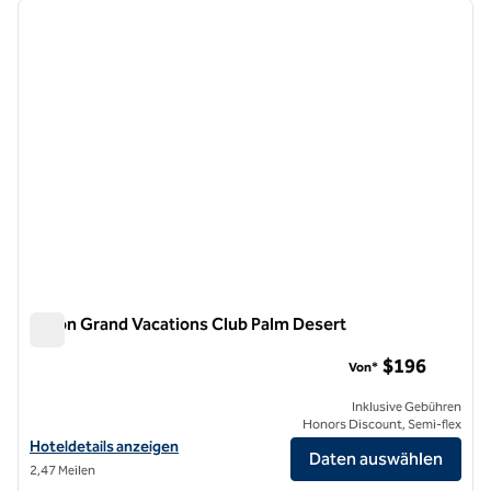
Vorheriges Bild
nächste
1 von 12
Hilton Grand Vacations Club Palm Desert
Hilton Grand Vacations Club Palm Desert
$196
Von*
Inklusive Gebühren
Honors Discount, Semi-flex
Hoteldetails für Hilton Grand Vacations Club Palm Desert anzeigen
Hoteldetails anzeigen
Daten auswählen
2,47 Meilen