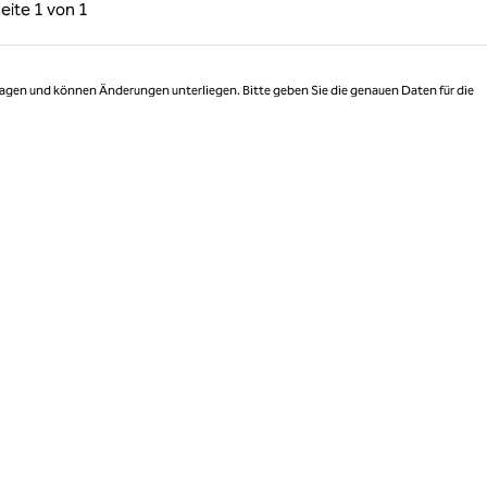
rige Seite, 1 von 1
Nächste Seite, 1 von 1
eite
1 von 1
Seite 1 von 1
 Tagen und können Änderungen unterliegen. Bitte geben Sie die genauen Daten für die