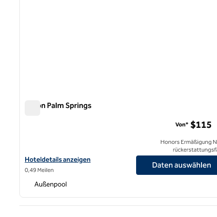
Hilton Palm Springs
Hilton Palm Springs
$115
Von*
Honors Ermäßigung N
rückerstattungsf
Hoteldetails für Hilton Palm Springs anzeigen
Hoteldetails anzeigen
Daten auswählen
0,49 Meilen
Außenpool