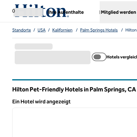
Weiter zum Inhalt
,
öffnet neue Registerkarte
0
Ihre Aufenthalte
Mitglied werden
Standorte
/
USA
/
Kalifornien
/
Palm Springs Hotels
/
Hilton
Hotels verglei
Hilton Pet-Friendly Hotels in Palm Springs,
CA
Kalifornien
Ein Hotel wird angezeigt
1
Ein Hotel wird angezeigt
Vorheriges Bild
1 von 12