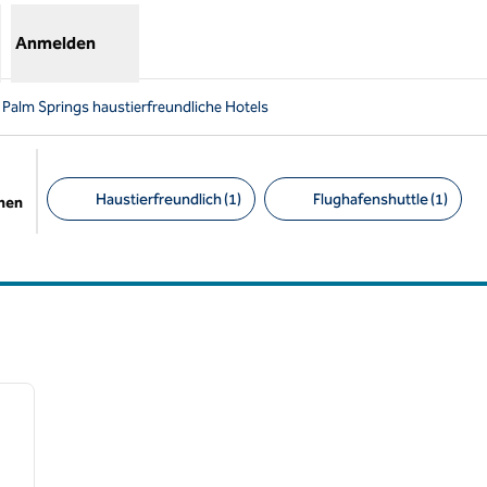
Anmelden
 Palm Springs haustierfreundliche Hotels
Haustierfreundlich (1)
Flughafenshuttle (1)
chen
Empfohlene Filter
/
12
nächstes Bild