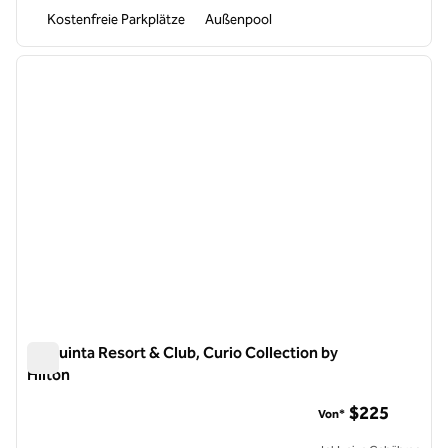
Kostenfreie Parkplätze
Außenpool
1
/
12
Vorheriges Bild
nächste
1 von 12
La Quinta Resort & Club, Curio Collection by
Hilton
La Quinta Resort & Club, Curio Collection by Hilton
$225
Von*