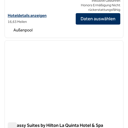
Inklusive Gebühren
Honors Ermäßigung Nicht
rückerstattungsfähig
Hoteldetails für La Quinta Resort & Club, Curio Collection by Hilton 
Hoteldetails anzeigen
Daten auswählen
16,63 Meilen
Außenpool
1
/
12
Vorheriges Bild
nächste
1 von 12
Embassy Suites by Hilton La Quinta Hotel & Spa