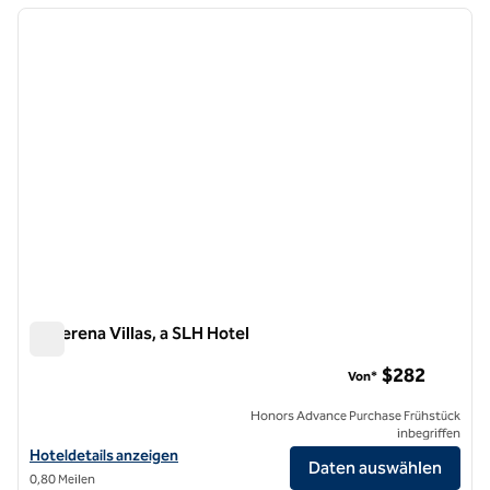
Vorheriges Bild
nächste
1 von 12
La Serena Villas, a SLH Hotel
La Serena Villas, a SLH Hotel
$282
Von*
Honors Advance Purchase Frühstück
inbegriffen
Hoteldetails für La Serena Villas, a SLH Hotel anzeigen
Hoteldetails anzeigen
Daten auswählen
0,80 Meilen