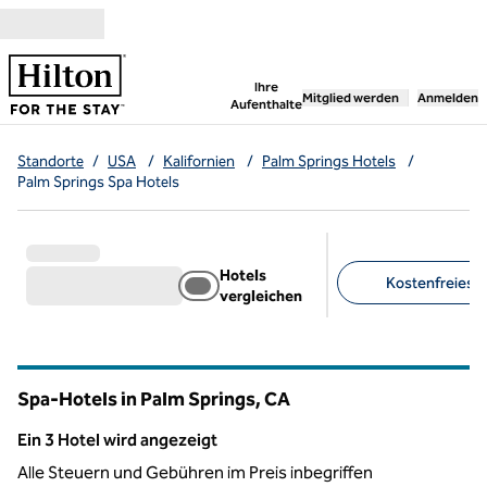
Weiter zum Inhalt
,
öffnet neue Registerka
Ihre
Mitglied werden
Anmelden
Aufenthalte
Standorte
/
USA
/
Kalifornien
/
Palm Springs Hotels
/
Palm Springs Spa Hotels
Hotels
Kostenfreies F
vergleichen
Empfohlene Filter
Spa-Hotels in Palm Springs,
CA
Kalifornien
Ein 3 Hotel wird angezeigt
Ein 3 Hotel wird angezeigt
Alle Steuern und Gebühren im Preis inbegriffen
1
/
12