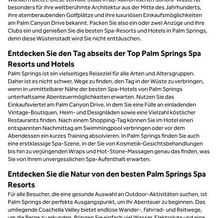
besonders für ihre weltberühmte Architektur aus der Mitte des Jahrhunderts,
ihre atemberaubenden Golfplätze und ihre luxuriösen Einkaufsmöglichkeiten
am Palm Canyon Drive bekannt. Packen Sie also ein oder zwei Anzüge und Ihre
Clubs ein und genießen Sie die besten Spa-Resorts und Hotels in Palm Springs,
denn diese Wüstenstadt wird Sie nicht enttäuschen.
Entdecken Sie den Tag abseits der Top Palm Springs Spa
Resorts und Hotels
Palm Springs ist ein vielseitiges Reiseziel für alle Arten und Altersgruppen.
Daher ist es nicht schwer, Wege zu finden, den Tag in der Wüste zu verbringen,
wenn in unmittelbarer Nähe der besten Spa-Hotels von Palm Springs
unterhaltsame Abenteuermöglichkeiten erwarten. Nutzen Sie das
Einkaufsviertel am Palm Canyon Drive, in dem Sie eine Fülle an einladenden
Vintage-Boutiquen, Heim- und Designläden sowie eine Vielzahl köstlicher
Restaurants finden. Nach einem Shopping-Tag können Sie im Hotel einen
entspannten Nachmittag am Swimmingpool verbringen oder vor dem
Abendessen ein kurzes Training absolvieren. In Palm Springs finden Sie auch
eine erstklassige Spa-Szene, in der Sie von Kosmetik-Gesichtsbehandlungen
bis hin zu verjüngenden Wraps und Hot-Stone-Massagen genau das finden, was
Sie von Ihrem unvergesslichen Spa-Aufenthalt erwarten.
Entdecken Sie die Natur von den besten Palm Springs Spa
Resorts
Für alle Besucher, die eine gesunde Auswahl an Outdoor-Aktivitäten suchen, ist
Palm Springs der perfekte Ausgangspunkt, um Ihr Abenteuer zu beginnen. Das
umliegende Coachella Valley bietet endlose Wander-, Fahrrad- und Reitwege,
um die Berge zu erkunden. Bringen Sie einfach viel Wasser, Elektrolyte und eine