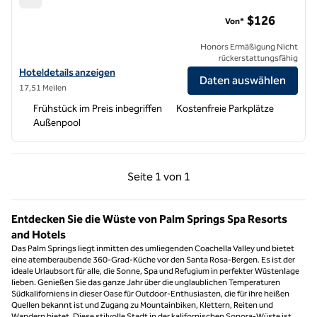
Embassy Suites by Hilton La Quinta Hotel & Spa
$126
Von*
Honors Ermäßigung Nicht
rückerstattungsfähig
Hoteldetails für Embassy Suites by Hilton La Quinta Hotel & Spa anz
Hoteldetails anzeigen
Daten auswählen
17,51 Meilen
Frühstück im Preis inbegriffen
Kostenfreie Parkplätze
Außenpool
Vorherige Seite, 1 von 1
Nächste Seite, 1 von
Seite
1 von 1
Seite 1 von 1
Entdecken Sie die Wüste von Palm Springs Spa Resorts
and Hotels
Das Palm Springs liegt inmitten des umliegenden Coachella Valley und bietet
eine atemberaubende 360-Grad-Küche vor den Santa Rosa-Bergen. Es ist der
ideale Urlaubsort für alle, die Sonne, Spa und Refugium in perfekter Wüstenlage
lieben. Genießen Sie das ganze Jahr über die unglaublichen Temperaturen
Südkaliforniens in dieser Oase für Outdoor-Enthusiasten, die für ihre heißen
Quellen bekannt ist und Zugang zu Mountainbiken, Klettern, Reiten und
Wandern bietet. Diese stilvolle Stadt in der kalifornischen Sonora-Wüste ist