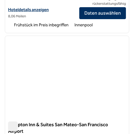
rückerstattungsfähig
Hoteldetails für Homewood Suites by Hilton Belmont anzeigen
Hoteldetails anzeigen
Daten auswählen
8,06 Meilen
Frühstück im Preis inbegriffen
Innenpool
1
/
12
Vorheriges Bild
nächste
1 von 12
Hampton Inn & Suites San Mateo-San Francisco
Airport