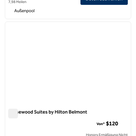
7,98 Meilen
Außenpool
1
/
12
Vorheriges Bild
nächste
1 von 12
Homewood Suites by Hilton Belmont
Homewood Suites by Hilton Belmont
$120
Von*
Honors Ermäßigung Nicht