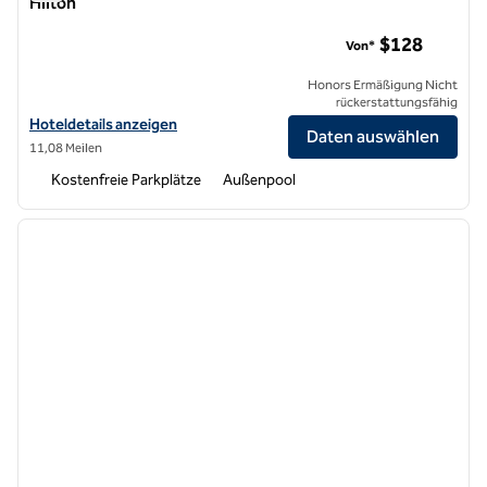
Hilton
Juniper Hotel Cupertino, Curio Collection by Hilton
$128
Von*
Honors Ermäßigung Nicht
rückerstattungsfähig
Hoteldetails für Juniper Hotel Cupertino, Curio Collection by Hilton
Hoteldetails anzeigen
Daten auswählen
11,08 Meilen
Kostenfreie Parkplätze
Außenpool
1
/
12
Vorheriges Bild
nächste
1 von 12