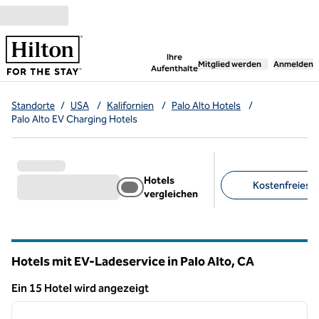
Weiter zum Inhalt
,
öffnet neue Registerka
Ihre
Mitglied werden
Anmelden
Aufenthalte
Standorte
/
USA
/
Kalifornien
/
Palo Alto Hotels
/
Palo Alto EV Charging Hotels
Hotels
Kostenfreies F
vergleichen
Empfohlene Filter
Hotels mit EV-Ladeservice in Palo Alto,
CA
Kalifornien
Ein 15 Hotel wird angezeigt
1
/
12
Ein 15 Hotel wird angezeigt
Vorheriges Bild
nächste
1 von 12