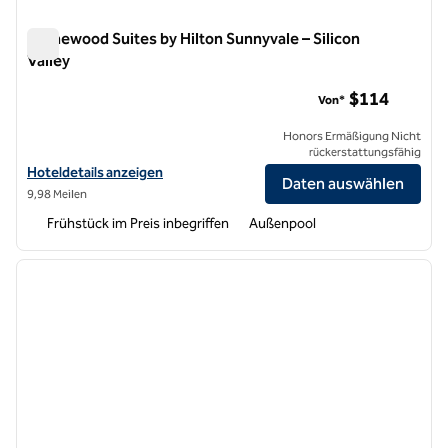
Homewood Suites by Hilton Sunnyvale – Silicon
Valley
Homewood Suites by Hilton Sunnyvale – Silicon Valley
$114
Von*
Honors Ermäßigung Nicht
rückerstattungsfähig
Hoteldetails für Homewood Suites by Hilton Sunnyvale – Silicon Vall
Hoteldetails anzeigen
Daten auswählen
9,98 Meilen
Frühstück im Preis inbegriffen
Außenpool
1
/
12
Vorheriges Bild
nächste
1 von 12