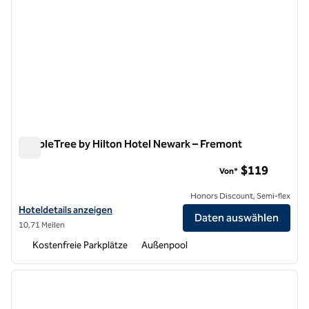
DoubleTree by Hilton Hotel Newark – Fremont
DoubleTree by Hilton Hotel Newark – Fremont
$119
Von*
Honors Discount, Semi-flex
Hoteldetails für DoubleTree by Hilton Hotel Newark – Fremont anze
Hoteldetails anzeigen
Daten auswählen
10,71 Meilen
Kostenfreie Parkplätze
Außenpool
1
/
12
Vorheriges Bild
nächste
1 von 12