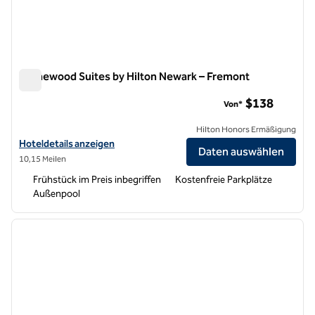
Homewood Suites by Hilton Newark – Fremont
Homewood Suites by Hilton Newark – Fremont
$138
Von*
Hilton Honors Ermäßigung
Hoteldetails für Homewood Suites by Hilton Newark-Fremont anzei
Hoteldetails anzeigen
Daten auswählen
10,15 Meilen
Frühstück im Preis inbegriffen
Kostenfreie Parkplätze
Außenpool
1
/
12
Vorheriges Bild
nächste
1 von 12