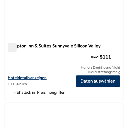
Hampton Inn & Suites Sunnyvale Silicon Valley
Hampton Inn & Suites Sunnyvale Silicon Valley
$111
Von*
Honors Ermäßigung Nicht
rückerstattungsfähig
Hoteldetails für Hampton Inn & Suites Sunnyvale Silicon Valley anzei
Hoteldetails anzeigen
Daten auswählen
10,16 Meilen
Frühstück im Preis inbegriffen
1
/
12
Vorheriges Bild
nächste
1 von 12