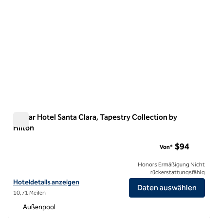
Avatar Hotel Santa Clara, Tapestry Collection by
Hilton
Avatar Hotel Santa Clara, Tapestry Collection by Hilton
$94
Von*
Honors Ermäßigung Nicht
rückerstattungsfähig
Hoteldetails für das Avatar Hotel Santa Clara, Tapestry Collection by
Hoteldetails anzeigen
Daten auswählen
10,71 Meilen
Außenpool
1
/
12