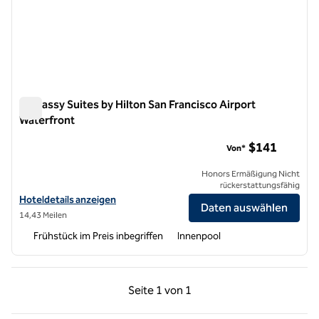
Embassy Suites by Hilton San Francisco Airport
Waterfront
Embassy Suites by Hilton San Francisco Airport Waterfront
$141
Von*
Honors Ermäßigung Nicht
rückerstattungsfähig
Hoteldetails für Embassy Suites by Hilton San Francisco Airport Wat
Hoteldetails anzeigen
Daten auswählen
14,43 Meilen
Frühstück im Preis inbegriffen
Innenpool
Vorherige Seite, 1 von 1
Nächste Seite, 1 von
Seite
1 von 1
Seite 1 von 1