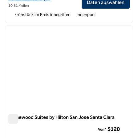
Daten auswählen
10,81 Meilen
Frühstück im Preis inbegriffen
Innenpool
1
/
12
Vorheriges Bild
nächste
1 von 12
Homewood Suites by Hilton San Jose Santa Clara
Homewood Suites by Hilton San Jose Santa Clara
$120
Von*