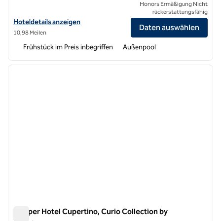
Honors Ermäßigung Nicht
rückerstattungsfähig
Hoteldetails für Homewood Suites by Hilton San Jose Santa Clara an
Hoteldetails anzeigen
Daten auswählen
10,98 Meilen
Frühstück im Preis inbegriffen
Außenpool
1
/
12
Vorheriges Bild
nächste
1 von 12
Juniper Hotel Cupertino, Curio Collection by