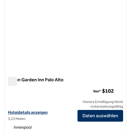
Hilton Garden Inn Palo Alto
Hilton Garden Inn Palo Alto
$102
Von*
Honors Ermäßigung Nicht
rückerstattungsfähig
Hoteldetails für das Hilton Garden Inn Palo Alto anzeigen
Hoteldetails anzeigen
Daten auswählen
3,23 Meilen
Innenpool