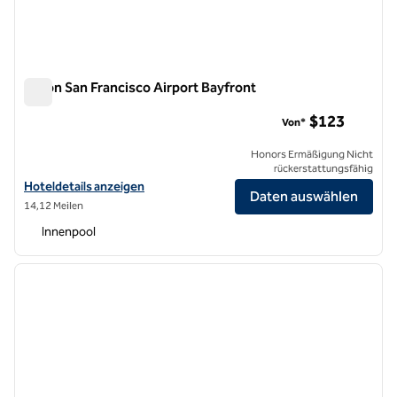
Hilton San Francisco Airport Bayfront
Hilton San Francisco Airport Bayfront
$123
Von*
Honors Ermäßigung Nicht
rückerstattungsfähig
Hoteldetails für das Hilton San Francisco Airport Bayfront anzeigen
Hoteldetails anzeigen
Daten auswählen
14,12 Meilen
Innenpool
1
/
12
Vorheriges Bild
nächste
1 von 12