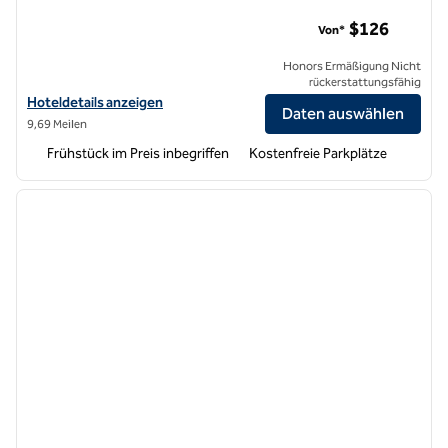
Hampton Inn & Suites San Mateo-San Francisco Airport
$126
Von*
Honors Ermäßigung Nicht
rückerstattungsfähig
Hoteldetails zum Flughafen Hampton Inn & Suites San Mateo-San Fr
Hoteldetails anzeigen
Daten auswählen
9,69 Meilen
Frühstück im Preis inbegriffen
Kostenfreie Parkplätze
1
/
12
Vorheriges Bild
nächste
1 von 12