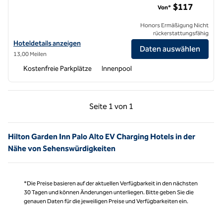
$117
Von*
Honors Ermäßigung Nicht
rückerstattungsfähig
Hoteldetails für das Hilton Garden Inn Fremont Milpitas anzeigen
Hoteldetails anzeigen
Daten auswählen
13,00 Meilen
Kostenfreie Parkplätze
Innenpool
Vorherige Seite, 1 von 1
Nächste Seite, 1 von
Seite
1 von 1
Seite 1 von 1
Hilton Garden Inn Palo Alto EV Charging Hotels in der
Nähe von Sehenswürdigkeiten
*Die Preise basieren auf der aktuellen Verfügbarkeit in den nächsten
30 Tagen und können Änderungen unterliegen. Bitte geben Sie die
genauen Daten für die jeweiligen Preise und Verfügbarkeiten ein.