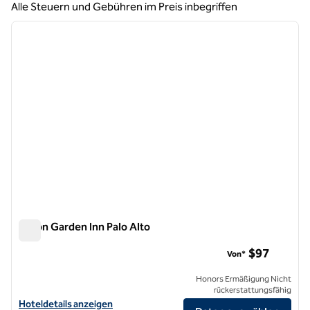
Alle Steuern und Gebühren im Preis inbegriffen
1
/
12
Vorheriges Bild
nächste
1 von 12
Hilton Garden Inn Palo Alto
Hilton Garden Inn Palo Alto
$97
Von*
Honors Ermäßigung Nicht
rückerstattungsfähig
Hoteldetails für das Hilton Garden Inn Palo Alto anzeigen
Hoteldetails anzeigen