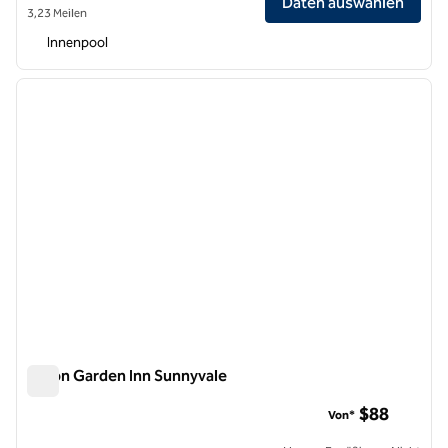
Daten auswählen
3,23 Meilen
Innenpool
1
/
12
Vorheriges Bild
nächste
1 von 12
Hilton Garden Inn Sunnyvale
Hilton Garden Inn Sunnyvale
$88
Von*