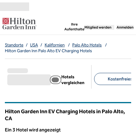
Weiter zum Inhalt
,
öffnet neue Registerka
Ihre
Mitglied werden
Anmelden
Aufenthalte
Standorte
/
USA
/
Kalifornien
/
Palo Alto Hotels
/
Hilton Garden Inn Palo Alto EV Charging Hotels
Hotels
Kostenfreies Pa
vergleichen
Empfohlene Filter
Hilton Garden Inn EV Charging Hotels in Palo Alto,
CA
Kalifornien
Ein 3 Hotel wird angezeigt
Ein 3 Hotel wird angezeigt