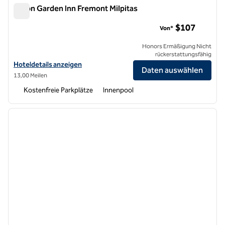
Hilton Garden Inn Fremont Milpitas
Hilton Garden Inn Fremont Milpitas
$107
Von*
Honors Ermäßigung Nicht
rückerstattungsfähig
Hoteldetails für das Hilton Garden Inn Fremont Milpitas anzeigen
Hoteldetails anzeigen
Daten auswählen
13,00 Meilen
Kostenfreie Parkplätze
Innenpool
1
/
11
Vorheriges Bild
nächste
1 von 11