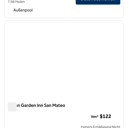
7,98 Meilen
Außenpool
1
/
12
Vorheriges Bild
nächste
1 von 12
Hilton Garden Inn San Mateo
Hilton Garden Inn San Mateo
$122
Von*
Honors Ermäßigung Nicht