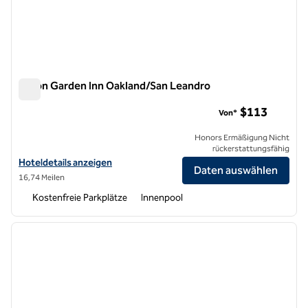
Hilton Garden Inn Oakland/San Leandro
Hilton Garden Inn Oakland/San Leandro
$113
Von*
Honors Ermäßigung Nicht
rückerstattungsfähig
Hoteldetails für Hilton Garden Inn Oakland/San Leandro anzeigen
Hoteldetails anzeigen
Daten auswählen
16,74 Meilen
Kostenfreie Parkplätze
Innenpool
1
/
12
Vorheriges Bild
nächste
1 von 12