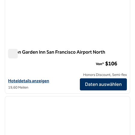
Hilton Garden Inn San Francisco Airport North
Hilton Garden Inn San Francisco Airport North
$106
Von*
Honors Discount, Semi-flex
Hoteldetails für das Hilton Garden Inn San Francisco Airport North a
Hoteldetails anzeigen
Daten auswählen
19,60 Meilen
1
/
8
Vorheriges Bild
nächste
1 von 8