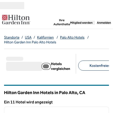
Weiter zum Inhalt
,
öffnet neue Registerka
Ihre
Mitglied werden
Anmelden
Aufenthalte
Standorte
/
USA
/
Kalifornien
/
Palo Alto Hotels
/
Hilton Garden Inn Palo Alto Hotels
Hotels
Kostenfreies Pa
vergleichen
Empfohlene Filter
Hilton Garden Inn Hotels in Palo Alto,
CA
Kalifornien
Ein 11 Hotel wird angezeigt
1
/
12
Ein 11 Hotel wird angezeigt
Vorheriges Bild
nächste
1 von 12