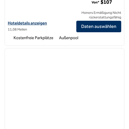
$107
Von*
Honors Ermäßigung Nicht
rückerstattungsfähig
Hoteldetails für Hilton Garden Inn Cupertino anzeigen
Hoteldetails anzeigen
Daten auswählen
11,08 Meilen
Kostenfreie Parkplätze
Außenpool
1
/
12
Vorheriges Bild
nächste
1 von 12