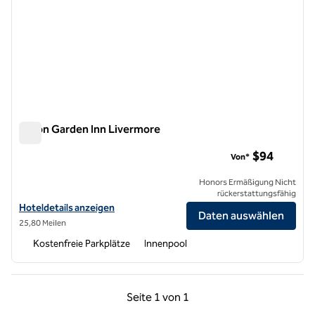
Hilton Garden Inn Livermore
Hilton Garden Inn Livermore
$94
Von*
Honors Ermäßigung Nicht
rückerstattungsfähig
Hoteldetails für Hilton Garden Inn Livermore anzeigen
Hoteldetails anzeigen
Daten auswählen
25,80 Meilen
Kostenfreie Parkplätze
Innenpool
Vorherige Seite, 1 von 1
Nächste Seite, 1 von
Seite
1 von 1
Seite 1 von 1