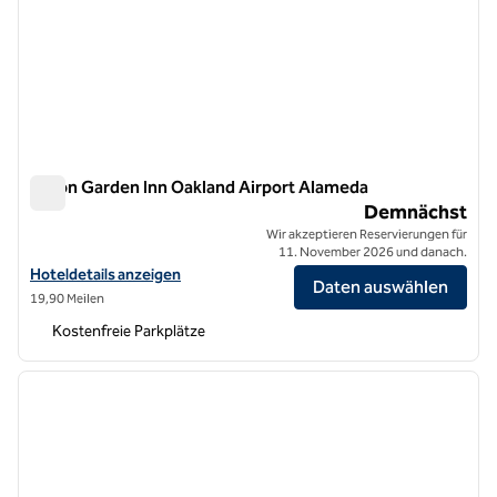
Hilton Garden Inn Oakland Airport Alameda
Hilton Garden Inn Oakland Airport Alameda
Demnächst
Wir akzeptieren Reservierungen für
11. November 2026 und danach.
Hoteldetails für das Hilton Garden Inn Oakland Airport Alameda anze
Hoteldetails anzeigen
Daten auswählen
19,90 Meilen
Kostenfreie Parkplätze
1
/
12
Vorheriges Bild
nächste
1 von 12