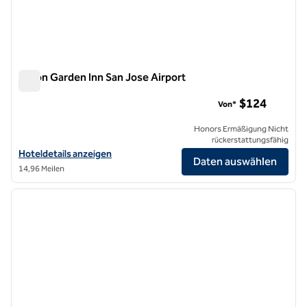
Hilton Garden Inn San Jose Airport
Hilton Garden Inn San Jose Airport
$124
Von*
Honors Ermäßigung Nicht
rückerstattungsfähig
Hoteldetails für das Hilton Garden Inn San Jose Airport anzeigen
Hoteldetails anzeigen
Daten auswählen
14,96 Meilen
1
/
12
Vorheriges Bild
nächste
1 von 12