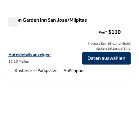
Hilton Garden Inn San Jose/Milpitas
Hilton Garden Inn San Jose/Milpitas
$110
Von*
Honors Ermäßigung Nicht
rückerstattungsfähig
Hoteldetails für das Hilton Garden Inn San Jose/Milpitas anzeigen
Hoteldetails anzeigen
Daten auswählen
13,10 Meilen
Kostenfreie Parkplätze
Außenpool
1
/
12
Vorheriges Bild
nächste
1 von 12