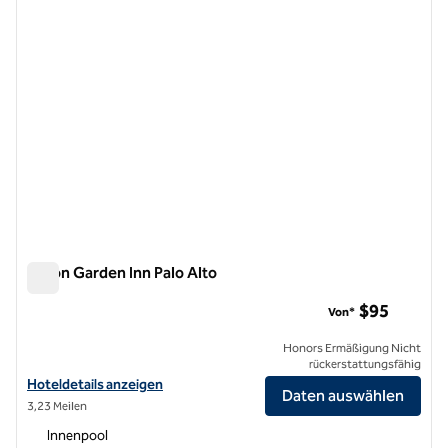
Hilton Garden Inn Palo Alto
Hilton Garden Inn Palo Alto
$95
Von*
Honors Ermäßigung Nicht
rückerstattungsfähig
Hoteldetails für das Hilton Garden Inn Palo Alto anzeigen
Hoteldetails anzeigen
Daten auswählen
3,23 Meilen
Innenpool