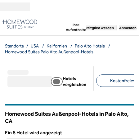
Weiter zum Inhalt
,
öffnet neue Registerka
Ihre
Mitglied werden
Anmelden
Aufenthalte
Standorte
/
USA
/
Kalifornien
/
Palo Alto Hotels
/
Homewood Suites Palo Alto Außenpool-Hotels
Hotels
Kostenfreies F
vergleichen
Empfohlene Filter
Homewood Suites Außenpool-Hotels in Palo Alto,
CA
Kalifornien
Ein 8 Hotel wird angezeigt
1
/
12
Ein 8 Hotel wird angezeigt