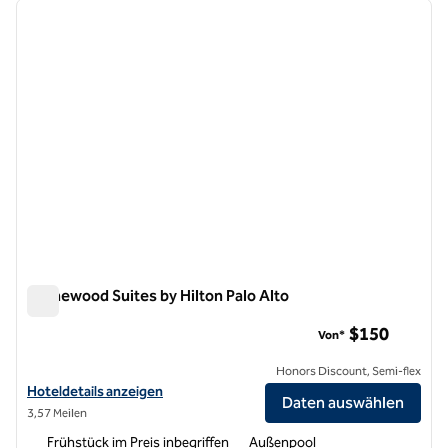
Vorheriges Bild
nächste
1 von 12
Homewood Suites by Hilton Palo Alto
Homewood Suites by Hilton Palo Alto
$150
Von*
Honors Discount, Semi-flex
Hoteldetails für Homewood Suites by Hilton Palo Alto anzeigen
Hoteldetails anzeigen
Daten auswählen
3,57 Meilen
Frühstück im Preis inbegriffen
Außenpool