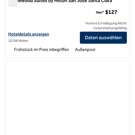
Homewood Suites by Hilton San Jose Santa Clara
Homewood Suites by Hilton San Jose Santa Clara
$127
Von*
Honors Ermäßigung Nicht
rückerstattungsfähig
Hoteldetails für Homewood Suites by Hilton San Jose Santa Clara an
Hoteldetails anzeigen
Daten auswählen
10,98 Meilen
Frühstück im Preis inbegriffen
Außenpool
1
/
12
Vorheriges Bild
nächste
1 von 12