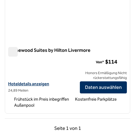
Homewood Suites by Hilton Livermore
Homewood Suites by Hilton Livermore
$114
Von*
Honors Ermäßigung Nicht
rückerstattungsfähig
Hoteldetails für Homewood Suites by Hilton Livermore anzeigen
Hoteldetails anzeigen
Daten auswählen
24,89 Meilen
Frühstück im Preis inbegriffen
Kostenfreie Parkplätze
Außenpool
Vorherige Seite, 1 von 1
Nächste Seite, 1 von
Seite
1 von 1
Seite 1 von 1