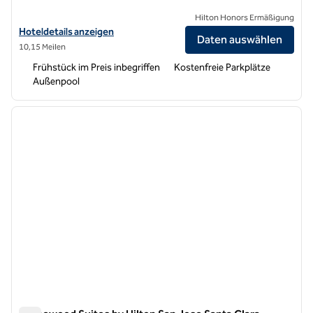
Hilton Honors Ermäßigung
Hoteldetails für Homewood Suites by Hilton Newark-Fremont anzei
Hoteldetails anzeigen
Daten auswählen
10,15 Meilen
Frühstück im Preis inbegriffen
Kostenfreie Parkplätze
Außenpool
1
/
12
Vorheriges Bild
nächste
1 von 12