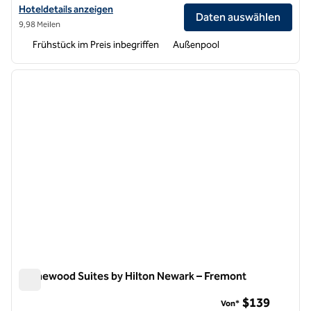
Hoteldetails für Homewood Suites by Hilton Sunnyvale – Silicon Vall
Hoteldetails anzeigen
Daten auswählen
9,98 Meilen
Frühstück im Preis inbegriffen
Außenpool
1
/
12
Vorheriges Bild
nächste
1 von 12
Homewood Suites by Hilton Newark – Fremont
Homewood Suites by Hilton Newark – Fremont
$139
Von*