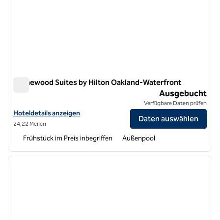
Homewood Suites by Hilton Oakland-Waterfront
Homewood Suites by Hilton Oakland-Waterfront
Ausgebucht
Verfügbare Daten prüfen
Hoteldetails für Homewood Suites by Hilton Oakland-Waterfront an
Hoteldetails anzeigen
Daten auswählen
24,22 Meilen
Frühstück im Preis inbegriffen
Außenpool
1
/
12
Vorheriges Bild
nächste
1 von 12