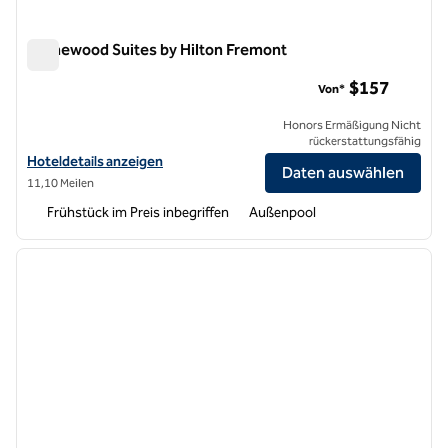
Homewood Suites by Hilton Fremont
Homewood Suites by Hilton Fremont
$157
Von*
Honors Ermäßigung Nicht
rückerstattungsfähig
Hoteldetails für Homewood Suites by Hilton Fremont anzeigen
Hoteldetails anzeigen
Daten auswählen
11,10 Meilen
Frühstück im Preis inbegriffen
Außenpool
1
/
12
Vorheriges Bild
nächste
1 von 12