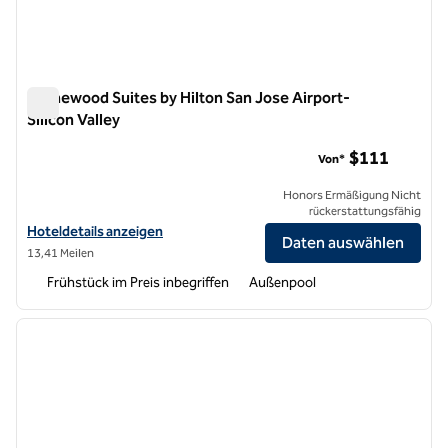
Homewood Suites by Hilton San Jose Airport-
Silicon Valley
Homewood Suites by Hilton San Jose Airport-Silicon Valley
$111
Von*
Honors Ermäßigung Nicht
rückerstattungsfähig
Hoteldetails für Homewood Suites by Hilton San Jose Airport-Silicon
Hoteldetails anzeigen
Daten auswählen
13,41 Meilen
Frühstück im Preis inbegriffen
Außenpool
1
/
12
Vorheriges Bild
nächste
1 von 12