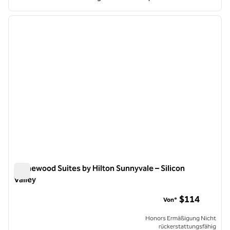
1
/
12
Vorheriges Bild
nächste
1 von 12
Homewood Suites by Hilton Sunnyvale – Silicon
Valley
Homewood Suites by Hilton Sunnyvale – Silicon Valley
$114
Von*
Honors Ermäßigung Nicht
rückerstattungsfähig