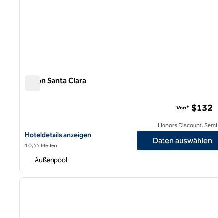
Hilton Santa Clara
Hilton Santa Clara
$132
Von*
Honors Discount, Semi-
Hoteldetails für das Hilton Santa Clara anzeigen
Hoteldetails anzeigen
Daten auswählen
10,55 Meilen
Außenpool
1
Vorheriges Bild
1 von 12