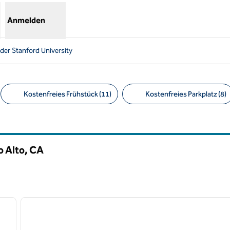
Anmelden
 der Stanford University
Kostenfreies Frühstück (11)
Kostenfreies Parkplatz (8)
Empfohlene Filter
o Alto,
CA
/
12
1
nächstes Bild
Vorheriges Bild
1 von 12