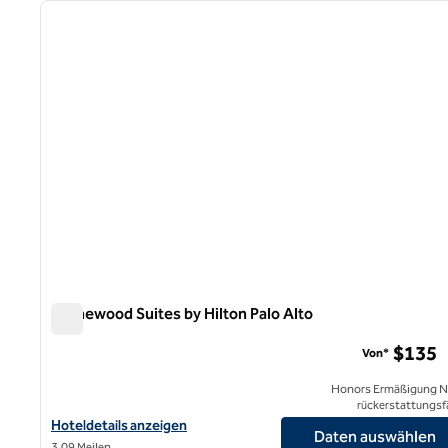
Vorheriges Bild
1 von 12
Homewood Suites by Hilton Palo Alto
Homewood Suites by Hilton Palo Alto
$135
Von*
Honors Ermäßigung N
rückerstattungsf
Hoteldetails für Homewood Suites by Hilton Palo Alto anzeigen
Hoteldetails anzeigen
Daten auswählen
3,09 Meilen