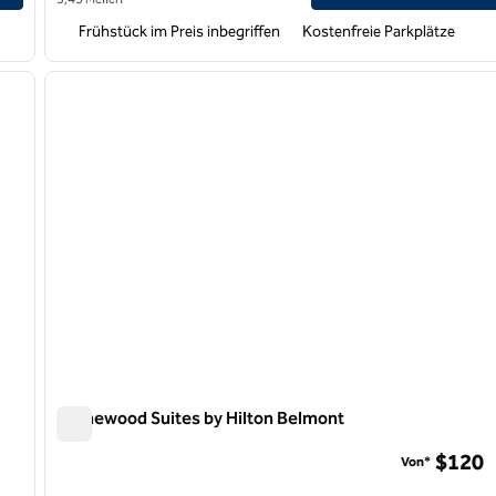
Frühstück im Preis inbegriffen
Kostenfreie Parkplätze
/
12
1
nächstes Bild
Vorheriges Bild
1 von 12
Homewood Suites by Hilton Belmont
Homewood Suites by Hilton Belmont
$120
Von*