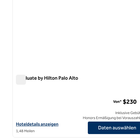
Graduate by Hilton Palo Alto
Graduate by Hilton Palo Alto
$230
Von*
Inklusive Gebü
Honors Ermäßigung bei Vorauszah
Hoteldetails für Graduate by Hilton Palo Alto anzeigen
Hoteldetails anzeigen
Daten auswählen
1,48 Meilen
1