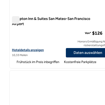
Hampton Inn & Suites San Mateo-San Francisco
Airport
Hampton Inn & Suites San Mateo-San Francisco Airport
$126
Von*
Honors Ermäßigung N
rückerstattungsf
Hoteldetails zum Flughafen Hampton Inn & Suites San Mateo-Sa
Hoteldetails anzeigen
Daten auswählen
10,33 Meilen
Frühstück im Preis inbegriffen
Kostenfreie Parkplätze
1
Vorheriges Bild
1 von 12