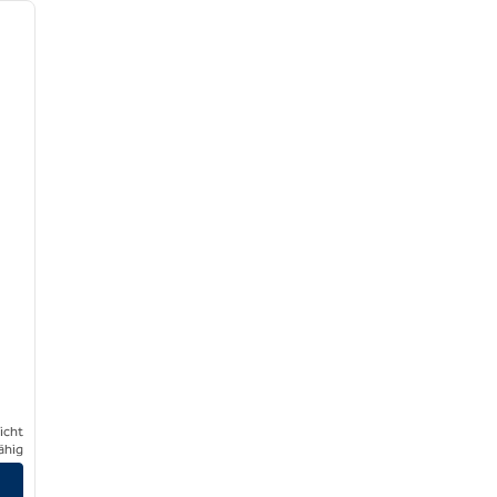
nächstes Bild
icht
ähig