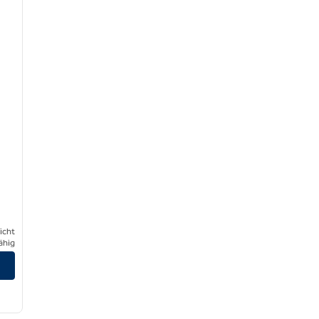
icht
ähig
/
11