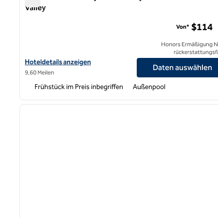
Valley
Homewood Suites by Hilton Sunnyvale – Silicon Valley
$114
Von*
Honors Ermäßigung N
rückerstattungsf
Hoteldetails für Homewood Suites by Hilton Sunnyvale – Silicon V
Hoteldetails anzeigen
Daten auswählen
9,60 Meilen
Frühstück im Preis inbegriffen
Außenpool
1
Vorheriges Bild
1 von 12