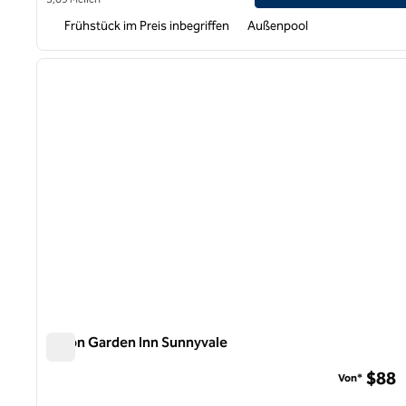
Frühstück im Preis inbegriffen
Außenpool
1
Vorheriges Bild
1 von 12
Hilton Garden Inn Sunnyvale
Hilton Garden Inn Sunnyvale
$88
Von*