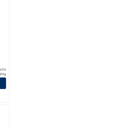
icht
ähig
/
12
nächstes Bild