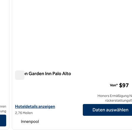
Hilton Garden Inn Palo Alto
Hilton Garden Inn Palo Alto
$97
Von*
Honors Ermäßigung N
rückerstattungsf
Hoteldetails für das Hilton Garden Inn Palo Alto anzeigen
Hoteldetails anzeigen
hren
Daten auswählen
lung
2,76 Meilen
Innenpool
/
12
1