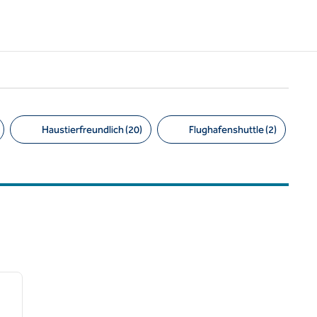
Haustierfreundlich (20)
Flughafenshuttle (2)
/
12
nächstes Bild