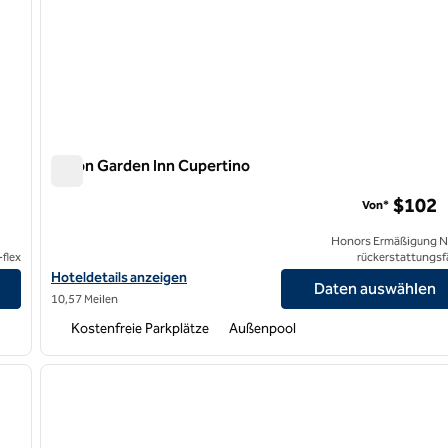
Hilton Garden Inn Cupertino
Hilton Garden Inn Cupertino
$102
Von*
Honors Ermäßigung N
flex
rückerstattungsf
Hoteldetails für Hilton Garden Inn Cupertino anzeigen
Hoteldetails anzeigen
Daten auswählen
10,57 Meilen
Kostenfreie Parkplätze
Außenpool
/
12
1
nächstes Bild
Vorheriges Bild
1 von 12