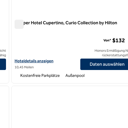
Juniper Hotel Cupertino, Curio Collection by Hilton
Juniper Hotel Cupertino, Curio Collection by Hilton
$132
Von*
icht
Honors Ermäßigung N
ähig
rückerstattungsf
n Francisco anzeigen
Hoteldetails für Juniper Hotel Cupertino, Curio Collection by Hil
Hoteldetails anzeigen
Daten auswählen
10,45 Meilen
Kostenfreie Parkplätze
Außenpool
/
12
1
nächstes Bild
Vorheriges Bild
1 von 12