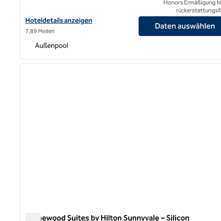
Honors Ermäßigung N
rückerstattungsf
Hoteldetails für Hilton Garden Inn Sunnyvale anzeigen
Hoteldetails anzeigen
Daten auswählen
7,89 Meilen
Außenpool
1
Vorheriges Bild
1 von 12
Homewood Suites by Hilton Sunnyvale – Silicon