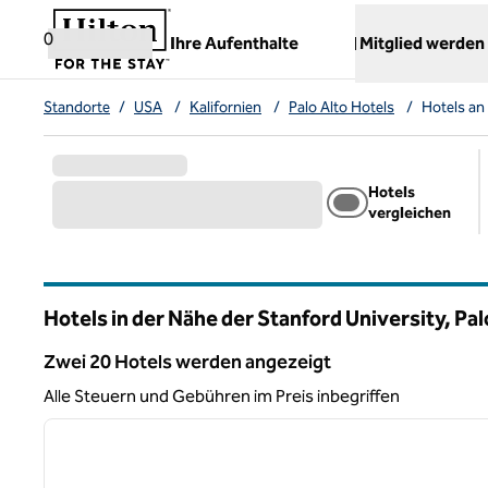
Weiter zum Inhalt
,
öffnet neue Registerkarte
0
Ihre Aufenthalte
Mitglied werden
Standorte
/
USA
/
Kalifornien
/
Palo Alto Hotels
/
Hotels an
Hotels
vergleichen
Hotels in der Nähe der Stanford University, Pal
Kalifornien
Zwei 20 Hotels werden angezeigt
Zwei 20 Hotels werden angezeigt
Alle Steuern und Gebühren im Preis inbegriffen
1
Vorheriges Bild
1 von 12