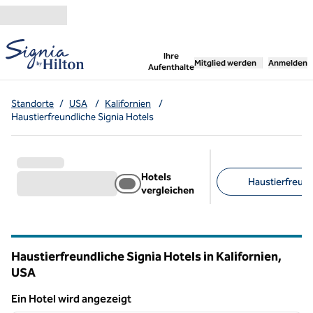
Weiter zum Inhalt
,
öffnet neue Registerka
Ihre
Mitglied werden
Anmelden
Aufenthalte
Standorte
/
USA
/
Kalifornien
/
Haustierfreundliche Signia Hotels
Hotels
Haustierfreundl
vergleichen
Empfohlene Filter
Haustierfreundliche Signia Hotels in Kalifornien,
USA
Ein Hotel wird angezeigt
1
/
12
Ein Hotel wird angezeigt