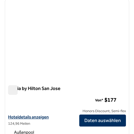
Vorheriges Bild
nächste
1 von 12
Signia by Hilton San Jose
Signia by Hilton San Jose
$177
Von*
Honors Discount, Semi-flex
Hoteldetails für Signia by Hilton San Jose anzeigen
Hoteldetails anzeigen
Daten auswählen
124,96 Meilen
Außenpool