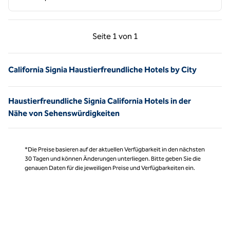
Vorherige Seite, 1 von 1
Nächste Seite, 1 von
Seite
1 von 1
Seite 1 von 1
California Signia Haustierfreundliche Hotels by City
Haustierfreundliche Signia California Hotels in der
Nähe von Sehenswürdigkeiten
*Die Preise basieren auf der aktuellen Verfügbarkeit in den nächsten
30 Tagen und können Änderungen unterliegen. Bitte geben Sie die
genauen Daten für die jeweiligen Preise und Verfügbarkeiten ein.