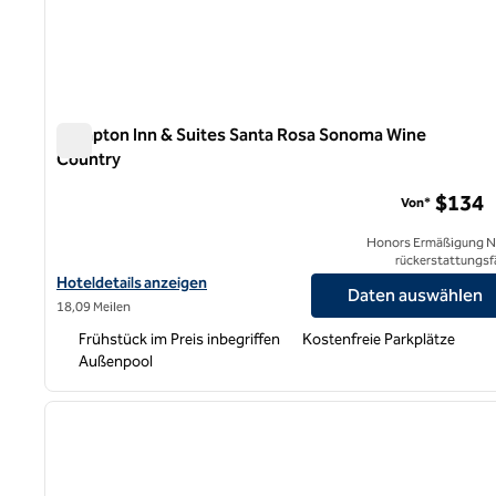
Hampton Inn & Suites Santa Rosa Sonoma Wine
Country
Hampton Inn & Suites Santa Rosa Sonoma Wine Country
$134
Von*
Honors Ermäßigung N
rückerstattungsf
Hoteldetails für Hampton Inn & Suites Santa Rosa Sonoma Wine
Hoteldetails anzeigen
Daten auswählen
18,09 Meilen
Frühstück im Preis inbegriffen
Kostenfreie Parkplätze
Außenpool
Vorheriges Bild
1 von 8