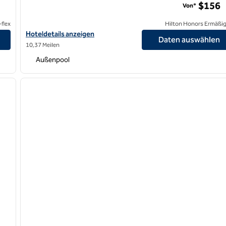
$156
Von*
flex
Hilton Honors Ermäßi
eigen
Hoteldetails für Sonoma Valley Inn, Tapestry Collection by Hilto
Hoteldetails anzeigen
Daten auswählen
10,37 Meilen
Außenpool
/
12
1
nächstes Bild
Vorheriges Bild
1 von 12