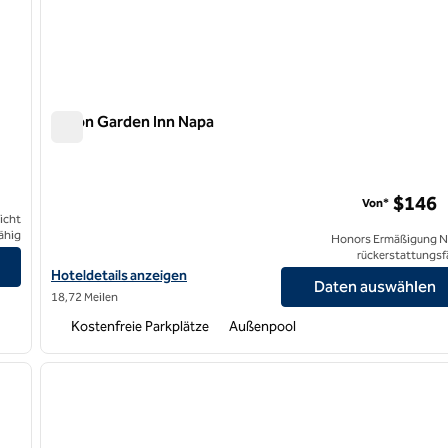
Hilton Garden Inn Napa
Hilton Garden Inn Napa
$146
Von*
icht
ähig
Honors Ermäßigung N
 Country anzeigen
rückerstattungsf
Hoteldetails für Hilton Garden Inn Napa anzeigen
Hoteldetails anzeigen
Daten auswählen
18,72 Meilen
Kostenfreie Parkplätze
Außenpool
1
/
8
1
nächstes Bild
Vorheriges Bild
1 von 12