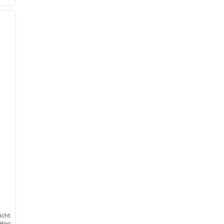
/
12
nächstes Bild
icht
ähig