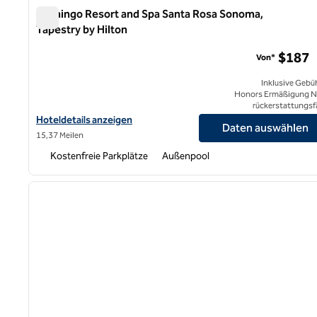
Flamingo Resort and Spa Santa Rosa Sonoma,
Tapestry by Hilton
Flamingo Resort and Spa Santa Rosa Sonoma, Tapestry by
$187
Von*
Inklusive Gebü
Honors Ermäßigung N
rückerstattungsf
Hoteldetails für das Flamingo Resort and Spa Santa Rosa Sonoma
Hoteldetails anzeigen
Daten auswählen
15,37 Meilen
Kostenfreie Parkplätze
Außenpool
1
Vorheriges Bild
1 von 12