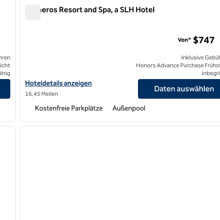
Carneros Resort and Spa, a SLH Hotel
Carneros Resort and Spa, a SLH Hotel
 Hilton
$747
Von*
hren
Inklusive Gebü
icht
Honors Advance Purchase Frühs
ähig
inbegri
, Tapestry by Hilton anzeigen
Hoteldetails für Carneros Resort and Spa, a SLH Hotel anzeigen
Hoteldetails anzeigen
Daten auswählen
16,45 Meilen
Kostenfreie Parkplätze
Außenpool
/
12
1
nächstes Bild
Vorheriges Bild
1 von 12