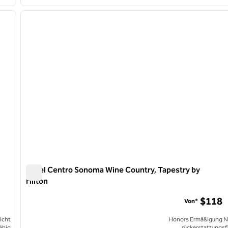
/
12
1
nächstes Bild
Vorheriges Bild
1 von 12
Hotel Centro Sonoma Wine Country, Tapestry by
Hilton
Hotel Centro Sonoma Wine Country, Tapestry by Hilton
$118
Von*
icht
Honors Ermäßigung N
ähig
rückerstattungsf