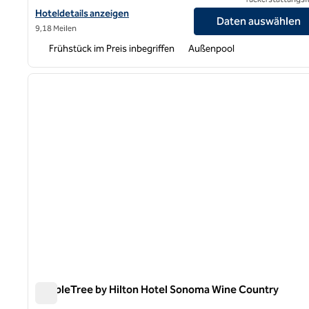
Hoteldetails für Hampton Inn & Suites Rohnert Park – Sonoma C
Hoteldetails anzeigen
Daten auswählen
9,18 Meilen
Frühstück im Preis inbegriffen
Außenpool
1
Vorheriges Bild
1 von 12
DoubleTree by Hilton Hotel Sonoma Wine Country
DoubleTree by Hilton Hotel Sonoma Wine Country