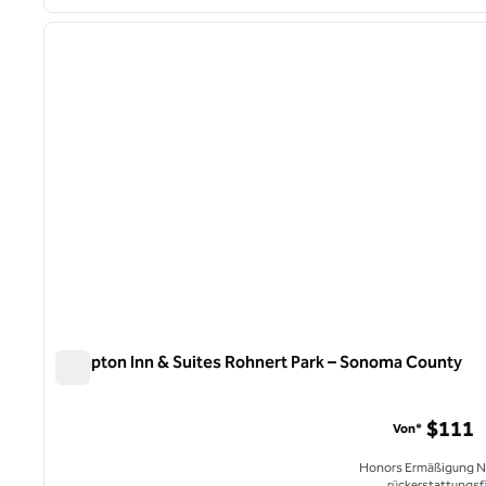
1
Vorheriges Bild
1 von 12
Hampton Inn & Suites Rohnert Park – Sonoma County
Hampton Inn & Suites Rohnert Park – Sonoma County
$111
Von*
Honors Ermäßigung N
rückerstattungsf