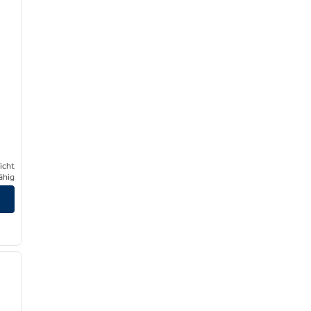
icht
ähig
/
12
nächstes Bild