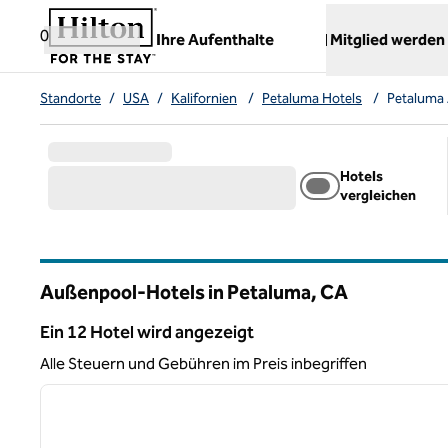
Weiter zum Inhalt
,
öffnet neue Registerkarte
0
Ihre Aufenthalte
Mitglied werden
Standorte
/
USA
/
Kalifornien
/
Petaluma Hotels
/
Petaluma
Hotels
vergleichen
Außenpool-Hotels in Petaluma,
CA
Kalifornien
Ein 12 Hotel wird angezeigt
Ein 12 Hotel wird angezeigt
Alle Steuern und Gebühren im Preis inbegriffen
1
Vorheriges Bild
1 von 12