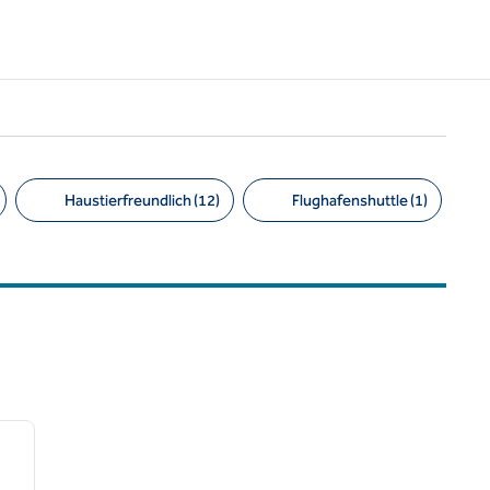
Haustierfreundlich (12)
Flughafenshuttle (1)
/
12
nächstes Bild