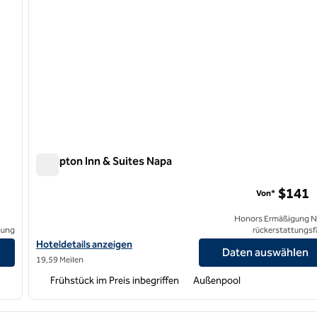
Hampton Inn & Suites Napa
Hampton Inn & Suites Napa
$141
Von*
Honors Ermäßigung N
gung
rückerstattungsf
on by Hilton anzeigen
Hoteldetails für Hampton Inn & Suites Napa anzeigen
Hoteldetails anzeigen
Daten auswählen
19,59 Meilen
Frühstück im Preis inbegriffen
Außenpool