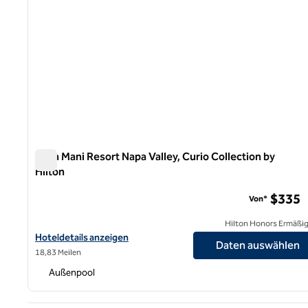
Casa Mani Resort Napa Valley, Curio Collection by
Hilton
Casa Mani Resort Napa Valley, Curio Collection by Hilton
$335
Von*
Hilton Honors Ermäßi
Hoteldetails für das Casa Mani Resort Napa Valley, Curio Collecti
Hoteldetails anzeigen
Daten auswählen
18,83 Meilen
Außenpool