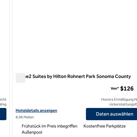
Home2 Suites by Hilton Rohnert Park Sonoma County
Home2 Suites by Hilton Rohnert Park Sonoma County
$126
Von*
icht
Honors Ermäßigung N
ähig
rückerstattungsf
Hoteldetails für Home2 Suites by Hilton Rohnert Park Sonoma C
Hoteldetails anzeigen
Daten auswählen
8,96 Meilen
Frühstück im Preis inbegriffen
Kostenfreie Parkplätze
Außenpool