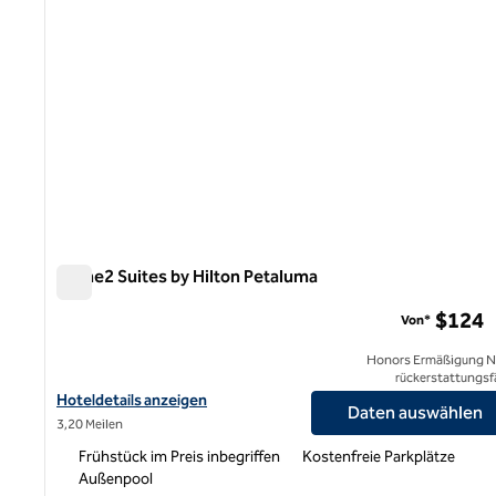
Home2 Suites by Hilton Petaluma
Home2 Suites by Hilton Petaluma
$124
Von*
Honors Ermäßigung N
rückerstattungsf
Hoteldetails für Home2 Suites by Hilton Petaluma anzeigen
Hoteldetails anzeigen
Daten auswählen
3,20 Meilen
Frühstück im Preis inbegriffen
Kostenfreie Parkplätze
Außenpool