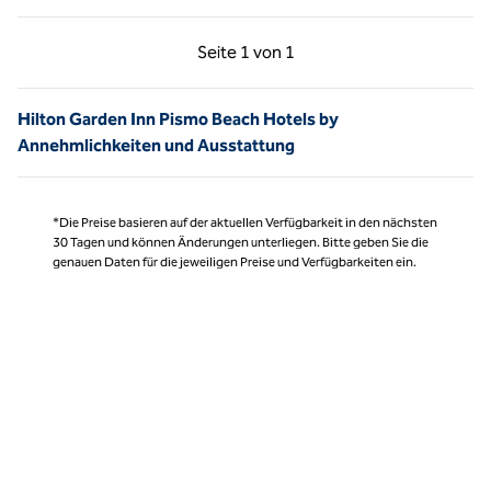
Vorherige Seite, 1 von 1
Nächste Seite, 1 von
Seite
1 von 1
Seite 1 von 1
Hilton Garden Inn Pismo Beach Hotels by
Annehmlichkeiten und Ausstattung
*Die Preise basieren auf der aktuellen Verfügbarkeit in den nächsten
30 Tagen und können Änderungen unterliegen. Bitte geben Sie die
genauen Daten für die jeweiligen Preise und Verfügbarkeiten ein.