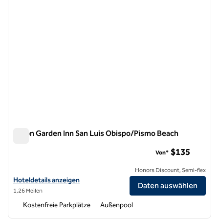
Hilton Garden Inn San Luis Obispo/Pismo Beach
Hilton Garden Inn San Luis Obispo/Pismo Beach
$135
Von*
Honors Discount, Semi-flex
Hoteldetails für das Hilton Garden Inn San Luis Obispo/Pismo Beach
Hoteldetails anzeigen
Daten auswählen
1,26 Meilen
Kostenfreie Parkplätze
Außenpool