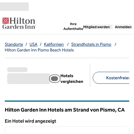
Weiter zum Inhalt
,
öffnet neue Registerka
Ihre
Mitglied werden
Anmelden
Aufenthalte
Standorte
/
USA
/
Kalifornien
/
Strandhotels in Pismo
/
Hilton Garden Inn Pismo Beach Hotels
Hotels
Kostenfreies Pa
vergleichen
Empfohlene Filter
Hilton Garden Inn Hotels am Strand von Pismo,
CA
Kalifornien
Ein Hotel wird angezeigt
1
/
12
Ein Hotel wird angezeigt
Vorheriges Bild
nächste
1 von 12