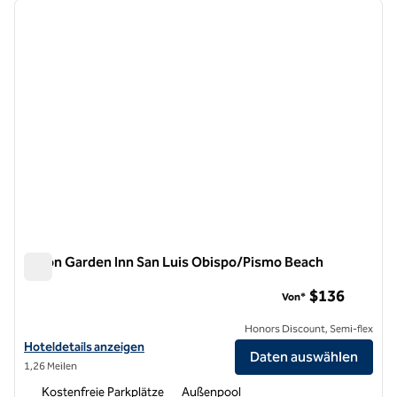
Vorheriges Bild
nächste
1 von 12
Hilton Garden Inn San Luis Obispo/Pismo Beach
Hilton Garden Inn San Luis Obispo/Pismo Beach
$136
Von*
Honors Discount, Semi-flex
Hoteldetails für das Hilton Garden Inn San Luis Obispo/Pismo Beach
Hoteldetails anzeigen
Daten auswählen
1,26 Meilen
Kostenfreie Parkplätze
Außenpool