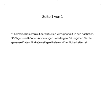
Vorherige Seite, 1 von 1
Nächste Seite, 1 von
Seite
1 von 1
Seite 1 von 1
*Die Preise basieren auf der aktuellen Verfügbarkeit in den nächsten
30 Tagen und können Änderungen unterliegen. Bitte geben Sie die
genauen Daten für die jeweiligen Preise und Verfügbarkeiten ein.