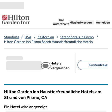
Weiter zum Inhalt
,
öffnet neue Registerka
Ihre
Mitglied werden
Anmelden
Aufenthalte
Standorte
/
USA
/
Kalifornien
/
Strandhotels in Pismo
/
Hilton Garden Inn Pismo Beach Haustierfreundliche Hotels
Hotels
Kostenfreies Pa
vergleichen
Empfohlene Filter
Hilton Garden Inn Haustierfreundliche Hotels am
Strand von Pismo,
CA
Kalifornien
Ein Hotel wird angezeigt
1
/
12
Ein Hotel wird angezeigt