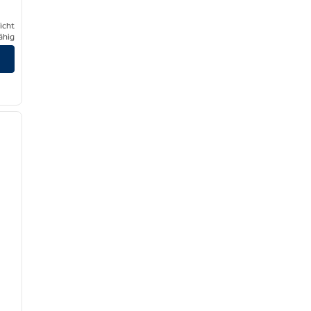
icht
ähig
/
12
nächstes Bild