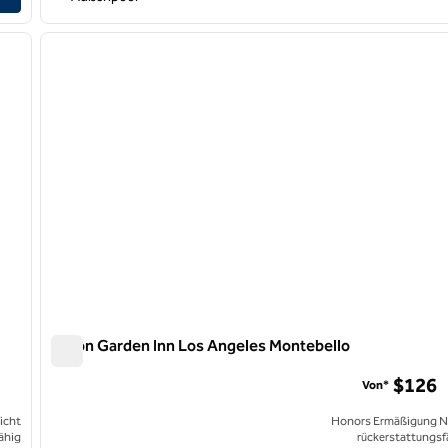
/
11
1
nächstes Bild
Vorheriges Bild
1 von 12
Hilton Garden Inn Los Angeles Montebello
Hilton Garden Inn Los Angeles Montebello
$126
Von*
icht
Honors Ermäßigung N
ähig
rückerstattungsf