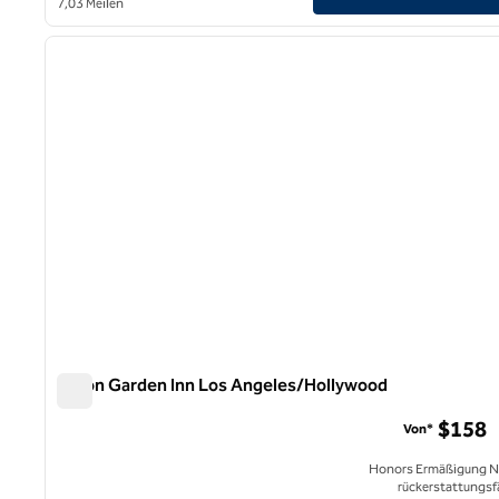
7,03 Meilen
1
Vorheriges Bild
1 von 11
Hilton Garden Inn Los Angeles/Hollywood
Hilton Garden Inn Los Angeles/Hollywood
$158
Von*
Honors Ermäßigung N
rückerstattungsf