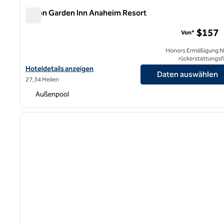
Hilton Garden Inn Anaheim Resort
Hilton Garden Inn Anaheim Resort
$157
Von*
Honors Ermäßigung N
rückerstattungsf
Hoteldetails für das Hilton Garden Inn Anaheim Resort anzeigen
Hoteldetails anzeigen
Daten auswählen
27,34 Meilen
Außenpool
1
Vorheriges Bild
1 von 12