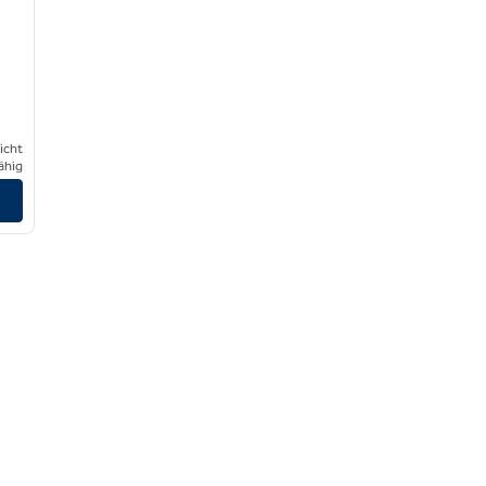
icht
ähig
nzeigen