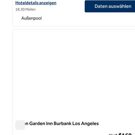
Hoteldetails für das Hilton Garden Inn Los Angeles/Hollywood a
Hoteldetails anzeigen
Daten auswählen
18,30 Meilen
Außenpool
1
Vorheriges Bild
1 von 12
Hilton Garden Inn Burbank Los Angeles
Hilton Garden Inn Burbank Los Angeles