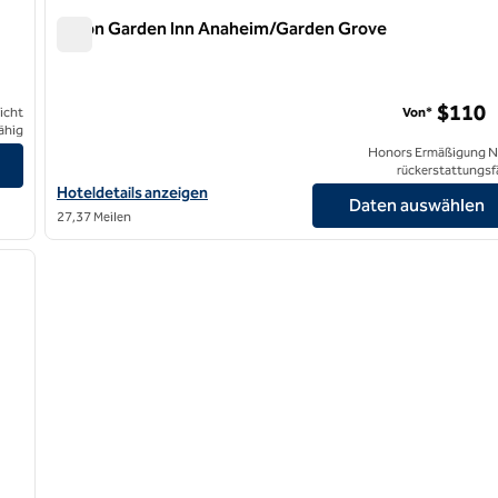
Hilton Garden Inn Anaheim/Garden Grove
Hilton Garden Inn Anaheim/Garden Grove
$110
icht
Von*
ähig
Honors Ermäßigung N
rückerstattungsf
Hoteldetails für das Hilton Garden Inn Anaheim/Garden Grove a
Hoteldetails anzeigen
Daten auswählen
27,37 Meilen
/
12
nächstes Bild