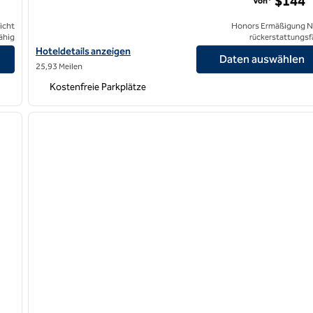
$144
Von*
icht
Honors Ermäßigung N
ähig
rückerstattungsf
igen
Hoteldetails für das Hilton Garden Inn Calabasas anzeigen
Hoteldetails anzeigen
Daten auswählen
25,93 Meilen
Kostenfreie Parkplätze
/
12
1
nächstes Bild
Vorheriges Bild
1 von 12