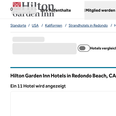
Weiter zum Inhalt
,
öffnet neue Registerkarte
0
Ihre Aufenthalte
Mitglied werden
Standorte
/
USA
/
Kalifornien
/
Strandhotels in Redondo
/
H
Hotels verglei
Hilton Garden Inn Hotels in Redondo Beach,
CA
Kalifornien
Ein 11 Hotel wird angezeigt
1
Ein 11 Hotel wird angezeigt
Vorheriges Bild
1 von 12