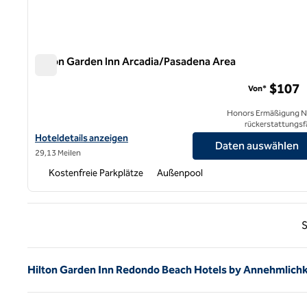
Hilton Garden Inn Arcadia/Pasadena Area
Hilton Garden Inn Arcadia/Pasadena Area
$107
Von*
Honors Ermäßigung N
rückerstattungsf
Hoteldetails für das Hilton Garden Inn Arcadia/Pasadena anzeige
Hoteldetails anzeigen
Daten auswählen
29,13 Meilen
Kostenfreie Parkplätze
Außenpool
Vorhe
S
Hilton Garden Inn Redondo Beach Hotels by Annehmlichk