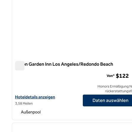
Hilton Garden Inn Los Angeles/Redondo Beach
Hilton Garden Inn Los Angeles/Redondo Beach
$122
Von*
Honors Ermäßigung N
rückerstattungsf
Hoteldetails für das Hilton Garden Inn Los Angeles/Redondo Be
Hoteldetails anzeigen
Daten auswählen
3,58 Meilen
Außenpool
1
Vorheriges Bild
1 von 12