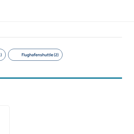
)
Flughafenshuttle (2)
/
13
nächstes Bild