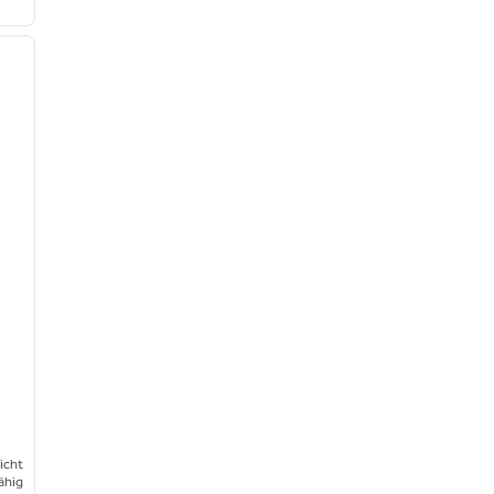
/
12
nächstes Bild
icht
ähig