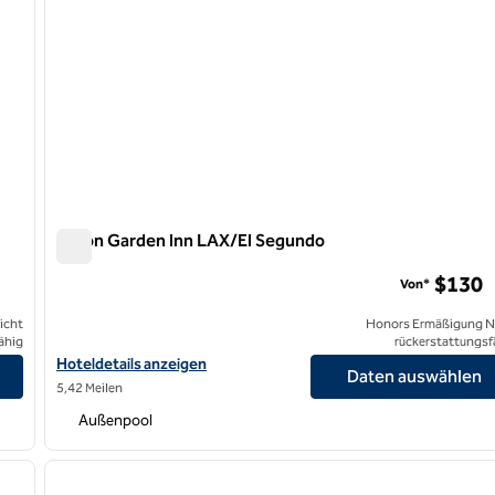
Hilton Garden Inn LAX/El Segundo
Hilton Garden Inn LAX/El Segundo
$130
Von*
icht
Honors Ermäßigung N
ähig
rückerstattungsf
ach anzeigen
Hoteldetails für Hilton Garden Inn LAX/El Segundo anzeigen
Hoteldetails anzeigen
Daten auswählen
5,42 Meilen
Außenpool
/
12
1
nächstes Bild
Vorheriges Bild
1 von 12