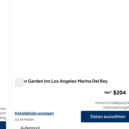
Hilton Garden Inn Los Angeles Marina Del Rey
Hilton Garden Inn Los Angeles Marina Del Rey
$204
Von*
Honors Ermäßigung N
rückerstattungsf
hren
Hoteldetails für das Hilton Garden Inn Los Angeles Marina Del Re
Hoteldetails anzeigen
icht
Daten auswählen
ähig
10,44 Meilen
igen
Außenpool