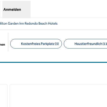
Anmelden
ilton Garden Inn Redondo Beach Hotels
Kostenfreies Parkplatz (3)
Haustierfreundlich (11
chen
Empfohlene Filter
/
12
1
nächstes Bild
Vorheriges Bild
1 von 13