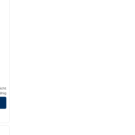
icht
ähig
/
12
nächstes Bild