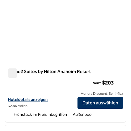
Home2 Suites by Hilton Anaheim Resort
Home2 Suites by Hilton Anaheim Resort
$203
Von*
Honors Discount, Semi-flex
Hoteldetails für Home2 Suites by Hilton Anaheim Resort anzeigen
Hoteldetails anzeigen
Daten auswählen
32,86 Meilen
Frühstück im Preis inbegriffen
Außenpool
1
/
11
Vorheriges Bild
nächste
1 von 11