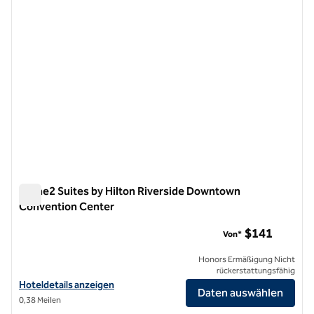
Home2 Suites by Hilton Riverside Downtown
Convention Center
Home2 Suites by Hilton Riverside Downtown Convention Ce
$141
Von*
Honors Ermäßigung Nicht
rückerstattungsfähig
Hoteldetails für Home2 Suites by Hilton Riverside Downtown Conve
Hoteldetails anzeigen
Daten auswählen
0,38 Meilen