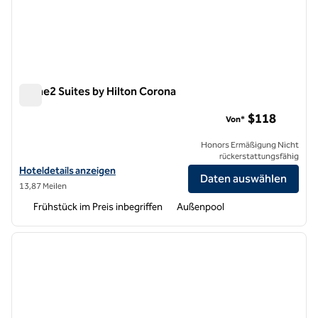
Home2 Suites by Hilton Corona
Home2 Suites by Hilton Corona
$118
Von*
Honors Ermäßigung Nicht
rückerstattungsfähig
Hoteldetails für Home2 Suites by Hilton Corona anzeigen
Hoteldetails anzeigen
Daten auswählen
13,87 Meilen
Frühstück im Preis inbegriffen
Außenpool
1
/
12
Vorheriges Bild
nächste
1 von 12