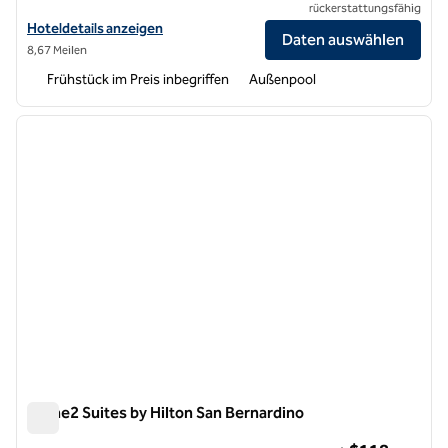
rückerstattungsfähig
Hoteldetails für Home2 Suites by Hilton Riverside March Air Reserve
Hoteldetails anzeigen
Daten auswählen
8,67 Meilen
Frühstück im Preis inbegriffen
Außenpool
1
/
12
Vorheriges Bild
nächste
1 von 12
Home2 Suites by Hilton San Bernardino
Home2 Suites by Hilton San Bernardino