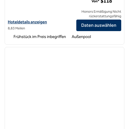
$118
Von*
Honors Ermäßigung Nicht
rückerstattungsfähig
Hoteldetails für Home2 Suites by Hilton San Bernardino anzeigen
Hoteldetails anzeigen
Daten auswählen
8,83 Meilen
Frühstück im Preis inbegriffen
Außenpool
1
/
12
Vorheriges Bild
nächste
1 von 12