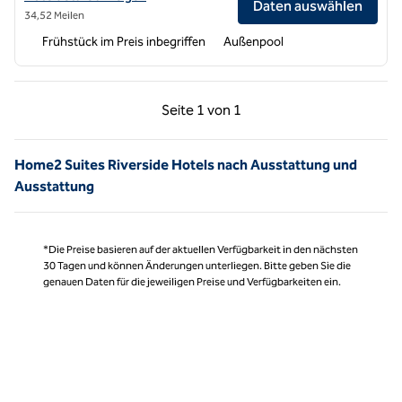
Daten auswählen
34,52 Meilen
Frühstück im Preis inbegriffen
Außenpool
Vorherige Seite, 1 von 1
Nächste Seite, 1 von
Seite
1 von 1
Seite 1 von 1
Home2 Suites Riverside Hotels nach Ausstattung und
Ausstattung
*Die Preise basieren auf der aktuellen Verfügbarkeit in den nächsten
30 Tagen und können Änderungen unterliegen. Bitte geben Sie die
genauen Daten für die jeweiligen Preise und Verfügbarkeiten ein.