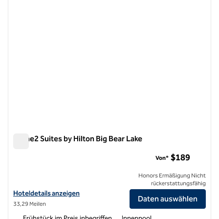
Home2 Suites by Hilton Big Bear Lake
Home2 Suites by Hilton Big Bear Lake
$189
Von*
Honors Ermäßigung Nicht
rückerstattungsfähig
Hoteldetails für Home2 Suites by Hilton Big Bear Lake anzeigen
Hoteldetails anzeigen
Daten auswählen
33,29 Meilen
Frühstück im Preis inbegriffen
Innenpool