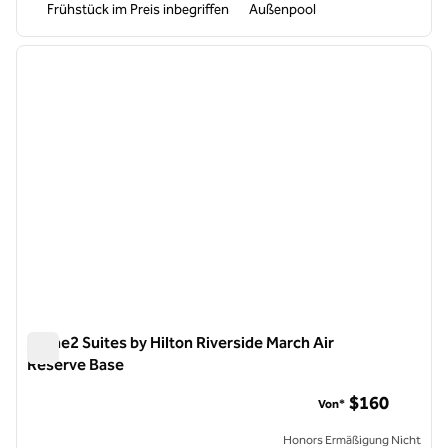
Frühstück im Preis inbegriffen
Außenpool
1
/
12
Vorheriges Bild
nächste
1 von 12
Home2 Suites by Hilton Riverside March Air
Reserve Base
Home2 Suites by Hilton Riverside March Air Reserve Base
$160
Von*
Honors Ermäßigung Nicht