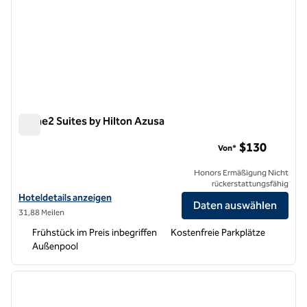
Home2 Suites by Hilton Azusa
Home2 Suites by Hilton Azusa
$130
Von*
Honors Ermäßigung Nicht
rückerstattungsfähig
Hoteldetails für Home2 Suites by Hilton Azusa anzeigen
Hoteldetails anzeigen
Daten auswählen
31,88 Meilen
Frühstück im Preis inbegriffen
Kostenfreie Parkplätze
Außenpool
1
/
12
Vorheriges Bild
nächste
1 von 12