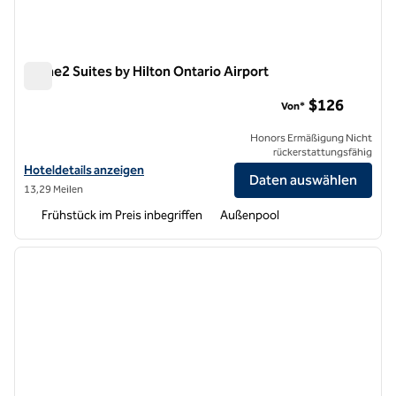
Home2 Suites by Hilton Ontario Airport
Home2 Suites by Hilton Ontario Airport
$126
Von*
Honors Ermäßigung Nicht
rückerstattungsfähig
Hoteldetails für Home2 Suites by Hilton Ontario Airport anzeigen
Hoteldetails anzeigen
Daten auswählen
13,29 Meilen
Frühstück im Preis inbegriffen
Außenpool
1
/
12
Vorheriges Bild
nächste
1 von 12