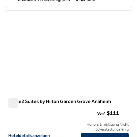
1
/
12
Vorheriges Bild
nächste
1 von 12
Home2 Suites by Hilton Garden Grove Anaheim
Home2 Suites by Hilton Garden Grove Anaheim
$111
Von*
Honors Ermäßigung Nicht
rückerstattungsfähig
Hoteldetails für Home2 Suites by Hilton Garden Grove Anaheim anz
Hoteldetails anzeigen