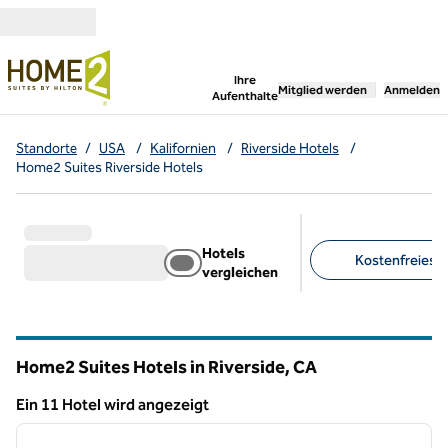
Weiter zum Inhalt
,
öffnet neue Registerka
Ihre
Mitglied werden
Anmelden
Aufenthalte
Standorte
/
USA
/
Kalifornien
/
Riverside Hotels
/
Home2 Suites Riverside Hotels
Hotels
Kostenfreies F
vergleichen
Empfohlene Filter
Home2 Suites Hotels in Riverside,
CA
Kalifornien
Ein 11 Hotel wird angezeigt
1
/
12
Ein 11 Hotel wird angezeigt
Vorheriges Bild
nächste
1 von 12