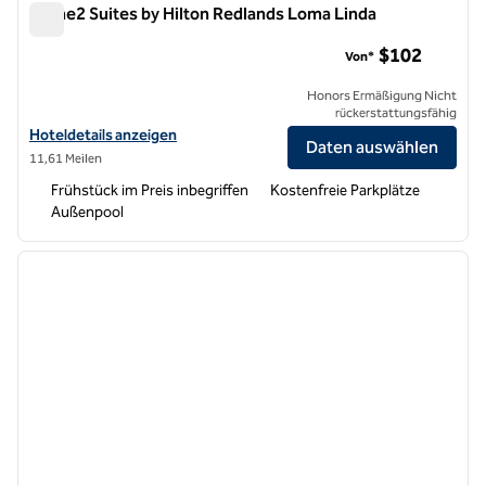
Home2 Suites by Hilton Redlands Loma Linda
Home2 Suites by Hilton Redlands Loma Linda
$102
Von*
Honors Ermäßigung Nicht
rückerstattungsfähig
Hoteldetails für Home2 Suites by Hilton Redlands Loma Linda anzei
Hoteldetails anzeigen
Daten auswählen
11,61 Meilen
Frühstück im Preis inbegriffen
Kostenfreie Parkplätze
Außenpool
1
/
12
Vorheriges Bild
nächste
1 von 12