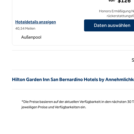
$126
Von*
Honors Ermäßigung N
rückerstattungsf
Hoteldetails für das Hilton Garden Inn Irvine Spectrum Lake Fore
Hoteldetails anzeigen
Daten auswählen
40,54 Meilen
Außenpool
Vorhe
S
Hilton Garden Inn San Bernardino Hotels by Annehmlichk
*Die Preise basieren auf der aktuellen Verfügbarkeit in den nächsten 30
jeweiligen Preise und Verfügbarkeiten ein.