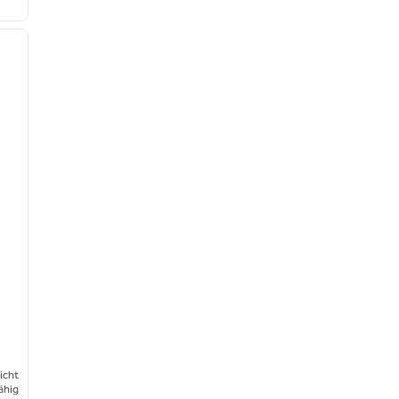
/
12
nächstes Bild
icht
ähig