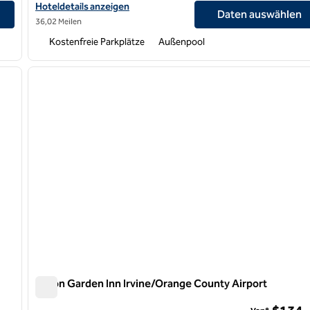
Hoteldetails für das Hilton Garden Inn Irvine East/Lake Forest a
Hoteldetails anzeigen
Daten auswählen
36,02 Meilen
Kostenfreie Parkplätze
Außenpool
/
12
1
nächstes Bild
Vorheriges Bild
1 von 12
Hilton Garden Inn Irvine/Orange County Airport
Hilton Garden Inn Irvine/Orange County Airport