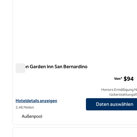
Hilton Garden Inn San Bernardino
Hilton Garden Inn San Bernardino
$94
Von*
Honors Ermäßigung N
rückerstattungsf
Hoteldetails für das Hilton Garden Inn San Bernardino anzeigen
Hoteldetails anzeigen
Daten auswählen
2,46 Meilen
Außenpool
1
Vorheriges Bild
1 von 12