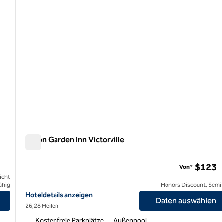
Hilton Garden Inn Victorville
Hilton Garden Inn Victorville
$123
Von*
icht
ähig
Honors Discount, Semi-
anzeigen
Hoteldetails für Hilton Garden Inn Victorville anzeigen
Hoteldetails anzeigen
Daten auswählen
26,28 Meilen
Kostenfreie Parkplätze
Außenpool