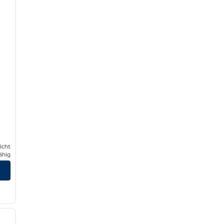
icht
ähig
/
12
nächstes Bild