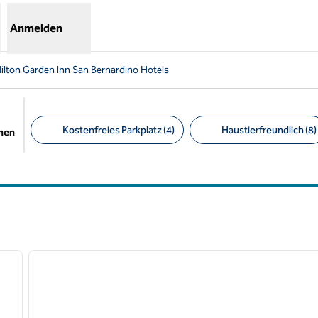
Anmelden
ilton Garden Inn San Bernardino Hotels
Kostenfreies Parkplatz (4)
Haustierfreundlich (8)
chen
Empfohlene Filter
/
12
1
nächstes Bild
Vorheriges Bild
1 von 12