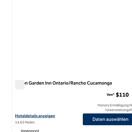
Hilton Garden Inn Ontario/Rancho Cucamonga
Hilton Garden Inn Ontario/Rancho Cucamonga
$110
Von*
Honors Ermäßigung N
rückerstattungsf
Hoteldetails für Hilton Garden Inn Ontario/Rancho Cucamonga 
Hoteldetails anzeigen
Daten auswählen
14,63 Meilen
Innenpool