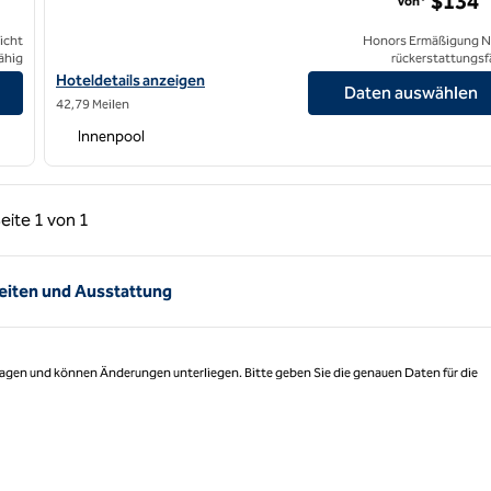
$134
Von*
icht
Honors Ermäßigung N
ähig
rückerstattungsf
st anzeigen
Hoteldetails zum Hilton Garden Inn Irvine/Orange County Airpor
Hoteldetails anzeigen
Daten auswählen
42,79 Meilen
Innenpool
rige Seite, 1 von 1
Nächste Seite, 1 von 1
eite
1 von 1
Seite 1 von 1
eiten und Ausstattung
 Tagen und können Änderungen unterliegen. Bitte geben Sie die genauen Daten für die