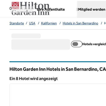
Weiter zum Inhalt
,
öffnet neue Registerkarte
0
Ihre Aufenthalte
Mitglied werden
Standorte
/
USA
/
Kalifornien
/
Hotels in San Bernardino
/
H
Hotels verglei
Hilton Garden Inn Hotels in San Bernardino,
CA
Kalifornien
Ein 8 Hotel wird angezeigt
1
Ein 8 Hotel wird angezeigt
Vorheriges Bild
1 von 12