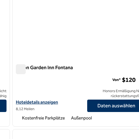
Hilton Garden Inn Fontana
Hilton Garden Inn Fontana
$120
Von*
icht
Honors Ermäßigung N
ähig
rückerstattungsf
Hoteldetails für Hilton Garden Inn Fontana anzeigen
Hoteldetails anzeigen
Daten auswählen
8,12 Meilen
Kostenfreie Parkplätze
Außenpool
/
12
1
nächstes Bild
Vorheriges Bild
1 von 12