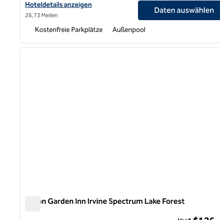
Hoteldetails für das Hilton Garden Inn Pomona anzeigen
Hoteldetails anzeigen
Daten auswählen
26,73 Meilen
Kostenfreie Parkplätze
Außenpool
1
Vorheriges Bild
1 von 12
Hilton Garden Inn Irvine Spectrum Lake Forest
Hilton Garden Inn Irvine Spectrum Lake Forest