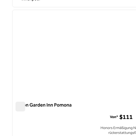
1
Vorheriges Bild
1 von 12
Hilton Garden Inn Pomona
Hilton Garden Inn Pomona
$111
Von*
Honors Ermäßigung N
rückerstattungsf