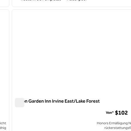
/
12
1
nächstes Bild
Vorheriges Bild
1 von 12
Hilton Garden Inn Irvine East/Lake Forest
Hilton Garden Inn Irvine East/Lake Forest
$102
Von*
icht
Honors Ermäßigung N
ähig
rückerstattungsf