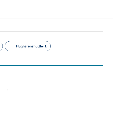
Flughafenshuttle (1)
/
12
nächstes Bild