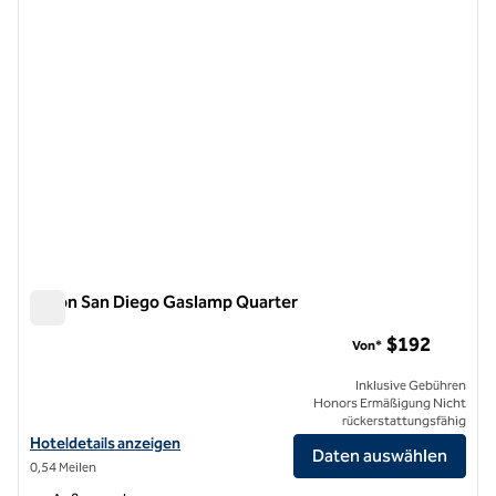
Hilton San Diego Gaslamp Quarter
Hilton San Diego Gaslamp Quarter
$192
Von*
Inklusive Gebühren
Honors Ermäßigung Nicht
rückerstattungsfähig
Hoteldetails für das Hilton San Diego Gaslamp Quarter anzeigen
Hoteldetails anzeigen
Daten auswählen
0,54 Meilen