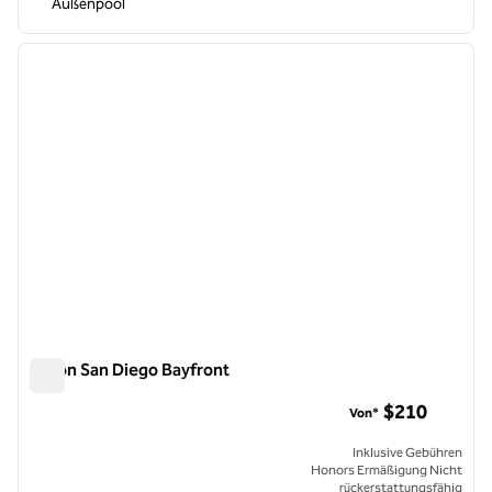
Außenpool
1
/
12
Vorheriges Bild
nächste
1 von 12
Hilton San Diego Bayfront
Hilton San Diego Bayfront
$210
Von*
Inklusive Gebühren
Honors Ermäßigung Nicht
rückerstattungsfähig