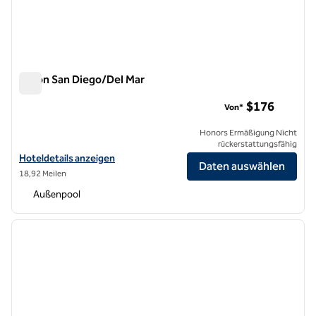
Hilton San Diego/Del Mar
Hilton San Diego/Del Mar
$176
Von*
Honors Ermäßigung Nicht
rückerstattungsfähig
Hoteldetails für das Hilton San Diego/Del Mar anzeigen
Hoteldetails anzeigen
Daten auswählen
18,92 Meilen
Außenpool
1
/
12
Vorheriges Bild
nächste
1 von 12