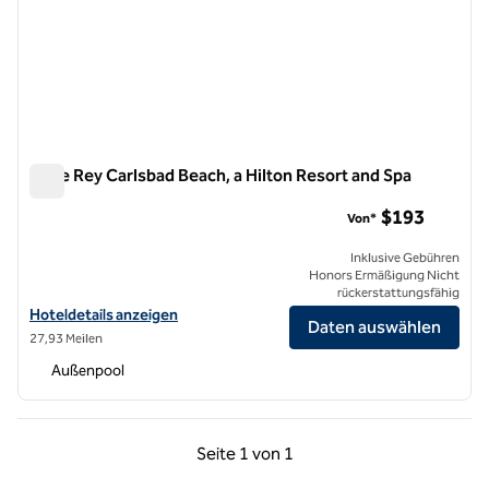
Cape Rey Carlsbad Beach, a Hilton Resort and Spa
Cape Rey Carlsbad Beach, a Hilton Resort and Spa
$193
Von*
Inklusive Gebühren
Honors Ermäßigung Nicht
rückerstattungsfähig
Hoteldetails zum Cape Rey Carlsbad Beach anzeigen, einem Hilton R
Hoteldetails anzeigen
Daten auswählen
27,93 Meilen
Außenpool
Vorherige Seite, 1 von 1
Nächste Seite, 1 von
Seite
1 von 1
Seite 1 von 1