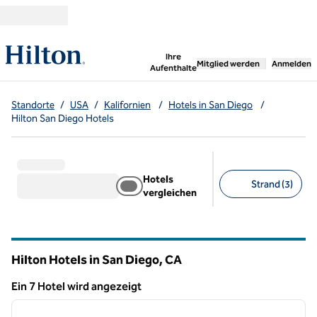
Weiter zum Inhalt
,
öffnet neue Registerka
Ihre
Mitglied werden
Anmelden
Aufenthalte
Standorte
/
USA
/
Kalifornien
/
Hotels in San Diego
/
Hilton San Diego Hotels
Hotels
Strand (3)
vergleichen
Empfohlene Filter
Hilton Hotels in San Diego,
CA
Kalifornien
Ein 7 Hotel wird angezeigt
1
/
12
Ein 7 Hotel wird angezeigt
Vorheriges Bild
nächste
1 von 12