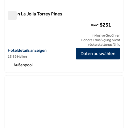
Hilton La Jolla Torrey Pines
Hilton La Jolla Torrey Pines
$231
Von*
Inklusive Gebühren
Honors Ermäßigung Nicht
rückerstattungsfähig
Hoteldetails für das Hilton La Jolla Torrey Pines anzeigen
Hoteldetails anzeigen
Daten auswählen
13,69 Meilen
Außenpool
1
/
10
Vorheriges Bild
nächste
1 von 10