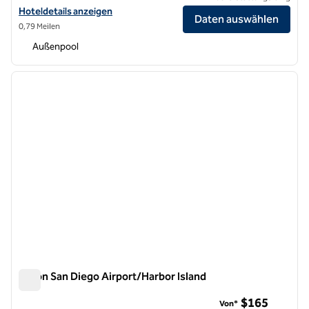
Hoteldetails für das Hilton San Diego Bayfront anzeigen
Hoteldetails anzeigen
Daten auswählen
0,79 Meilen
Außenpool
1
/
12
Vorheriges Bild
nächste
1 von 12
Hilton San Diego Airport/Harbor Island
Hilton San Diego Airport/Harbor Island
$165
Von*