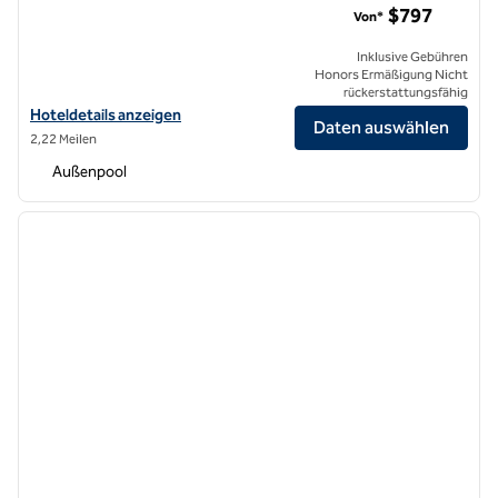
$797
Von*
Inklusive Gebühren
Honors Ermäßigung Nicht
rückerstattungsfähig
Hoteldetails für Shore House at The Del, LXR Hotels & Resorts anze
Hoteldetails anzeigen
Daten auswählen
2,22 Meilen
Außenpool
1
/
12
Vorheriges Bild
nächste
1 von 12