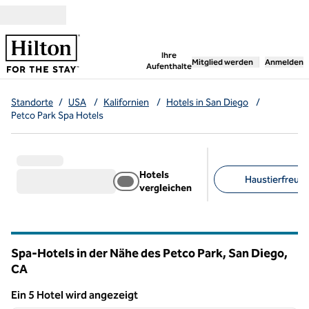
Weiter zum Inhalt
,
öffnet neue Registerka
Ihre
Mitglied werden
Anmelden
Aufenthalte
Standorte
/
USA
/
Kalifornien
/
Hotels in San Diego
/
Petco Park Spa Hotels
Hotels
Haustierfreundl
vergleichen
Empfohlene Filter
Spa-Hotels in der Nähe des Petco Park, San Diego,
CA
Kalifornien
Ein 5 Hotel wird angezeigt
1
/
9
Ein 5 Hotel wird angezeigt