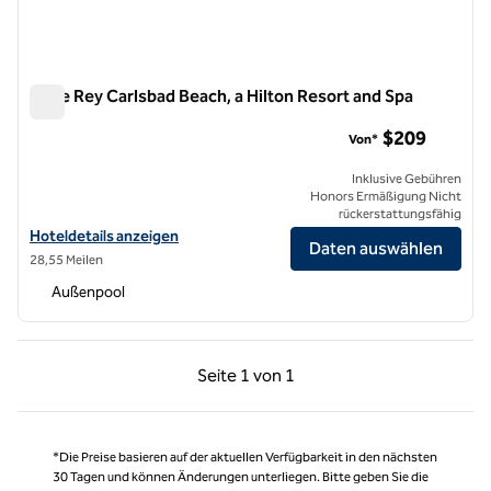
Cape Rey Carlsbad Beach, a Hilton Resort and Spa
Cape Rey Carlsbad Beach, a Hilton Resort and Spa
$209
Von*
Inklusive Gebühren
Honors Ermäßigung Nicht
rückerstattungsfähig
Hoteldetails zum Cape Rey Carlsbad Beach anzeigen, einem Hilton R
Hoteldetails anzeigen
Daten auswählen
28,55 Meilen
Außenpool
Vorherige Seite, 1 von 1
Nächste Seite, 1 von
Seite
1 von 1
Seite 1 von 1
*Die Preise basieren auf der aktuellen Verfügbarkeit in den nächsten
30 Tagen und können Änderungen unterliegen. Bitte geben Sie die