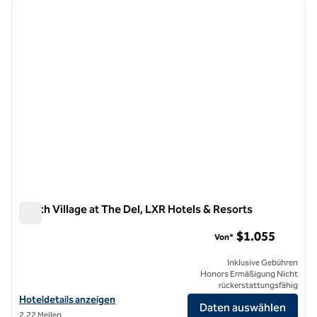
Vorheriges Bild
nächste
1 von 9
Beach Village at The Del, LXR Hotels & Resorts
Beach Village at The Del, LXR Hotels & Resorts
$1.055
Von*
Inklusive Gebühren
Honors Ermäßigung Nicht
rückerstattungsfähig
Hoteldetails für Beach Village at The Del, LXR Hotels & Resorts anze
Hoteldetails anzeigen
Daten auswählen
2,22 Meilen