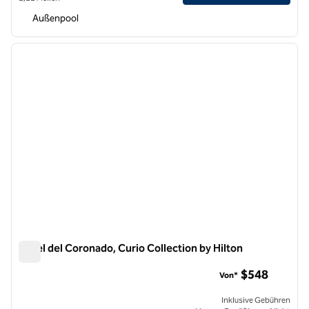
Außenpool
1
/
12
Vorheriges Bild
nächste
1 von 12
Hotel del Coronado, Curio Collection by Hilton
Hotel del Coronado, Curio Collection by Hilton
$548
Von*
Inklusive Gebühren