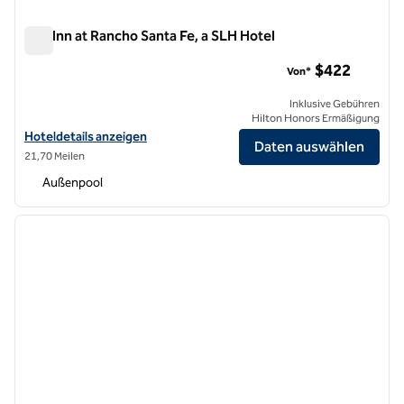
The Inn at Rancho Santa Fe, a SLH Hotel
The Inn at Rancho Santa Fe, a SLH Hotel
$422
Von*
Inklusive Gebühren
Hilton Honors Ermäßigung
Hoteldetails anzeigen für The Inn at Rancho Santa Fe, a SLH Hotel
Hoteldetails anzeigen
Daten auswählen
21,70 Meilen
Außenpool
1
/
12
Vorheriges Bild
nächste
1 von 12