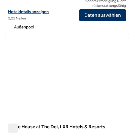
Honors Ermäßigung Nicht
rückerstattungsfähig
Hoteldetails für das Hotel del Coronado, Curio Collection by Hilton 
Hoteldetails anzeigen
Daten auswählen
2,22 Meilen
Außenpool
1
/
11
Vorheriges Bild
nächste
1 von 11
Shore House at The Del, LXR Hotels & Resorts
Shore House at The Del, LXR Hotels & Resorts