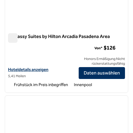
Embassy Suites by Hilton Arcadia Pasadena Area
Embassy Suites by Hilton Arcadia Pasadena Area
$126
Von*
Honors Ermäßigung Nicht
rückerstattungsfähig
Hoteldetails für Embassy Suites by Hilton Arcadia Pasadena anzeige
Hoteldetails anzeigen
Daten auswählen
5,41 Meilen
Frühstück im Preis inbegriffen
Innenpool
1
/
12
Vorheriges Bild
nächste
1 von 12