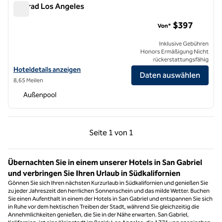
Conrad Los Angeles
Conrad Los Angeles
$397
Von*
Inklusive Gebühren
Honors Ermäßigung Nicht
rückerstattungsfähig
Hoteldetails für das Conrad Los Angeles anzeigen
Hoteldetails anzeigen
Daten auswählen
8,65 Meilen
Außenpool
Vorherige Seite, 1 von 1
Nächste Seite, 1 von
Seite
1 von 1
Seite 1 von 1
Übernachten Sie in einem unserer Hotels in San Gabriel
und verbringen Sie Ihren Urlaub in Südkalifornien
Gönnen Sie sich Ihren nächsten Kurzurlaub in Südkalifornien und genießen Sie
zu jeder Jahreszeit den herrlichen Sonnenschein und das milde Wetter. Buchen
Sie einen Aufenthalt in einem der Hotels in San Gabriel und entspannen Sie sich
in Ruhe vor dem hektischen Treiben der Stadt, während Sie gleichzeitig die
Annehmlichkeiten genießen, die Sie in der Nähe erwarten. San Gabriel,