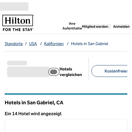
Weiter zum Inhalt
,
öffnet neue Registerka
Ihre
Mitglied werden
Anmelden
Aufenthalte
Standorte
/
USA
/
Kalifornien
/
Hotels in San Gabriel
Hotels
Kostenfreies F
vergleichen
Empfohlene Filter
Hotels in San Gabriel,
CA
Kalifornien
Ein 14 Hotel wird angezeigt
1
/
13
Ein 14 Hotel wird angezeigt
Vorheriges Bild
nächste
1 von 13