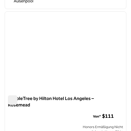
Außenpool
1
/
12
Vorheriges Bild
nächste
1 von 12
DoubleTree by Hilton Hotel Los Angeles –
Rosemead
DoubleTree by Hilton Hotel Los Angeles – Rosemead
$111
Von*
Honors Ermäßigung Nicht