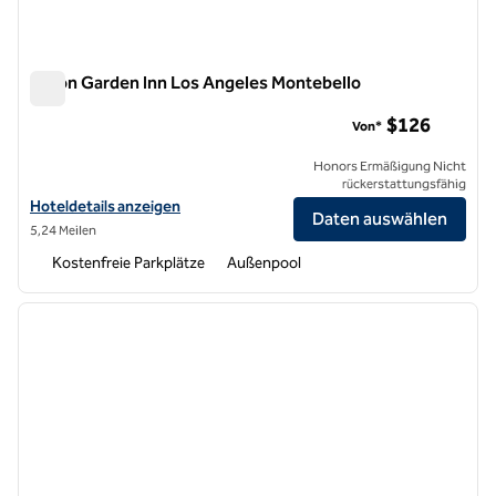
Hilton Garden Inn Los Angeles Montebello
Hilton Garden Inn Los Angeles Montebello
$126
Von*
Honors Ermäßigung Nicht
rückerstattungsfähig
Hoteldetails für das Hilton Garden Inn Los Angeles Montebello anze
Hoteldetails anzeigen
Daten auswählen
5,24 Meilen
Kostenfreie Parkplätze
Außenpool
1
/
12
Vorheriges Bild
nächste
1 von 12