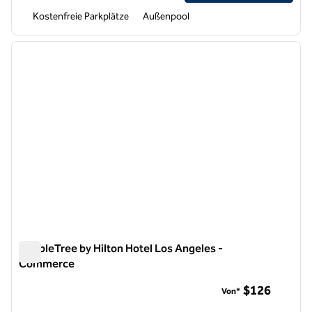
Kostenfreie Parkplätze
Außenpool
1
/
11
Vorheriges Bild
nächste
1 von 11
DoubleTree by Hilton Hotel Los Angeles -
Commerce
DoubleTree by Hilton Hotel Los Angeles - Commerce
$126
Von*