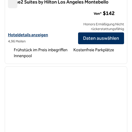
Home2 Suites by Hilton Los Angeles Montebello
Home2 Suites by Hilton Los Angeles Montebello
$142
Von*
Honors Ermäßigung Nicht
rückerstattungsfähig
Hoteldetails für Home2 Suites by Hilton Los Angeles Montebello an
Hoteldetails anzeigen
Daten auswählen
4,96 Meilen
Frühstück im Preis inbegriffen
Kostenfreie Parkplätze
Innenpool
1
/
12
Vorheriges Bild
nächste
1 von 12