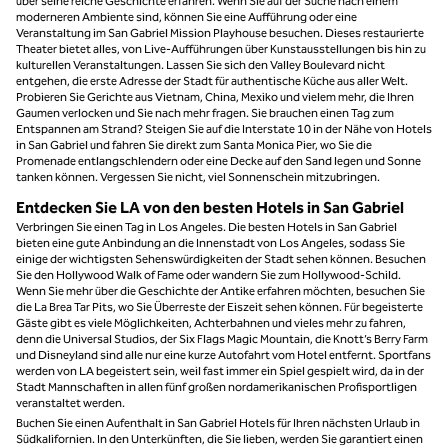
über seine reiche Geschichte erfahren. Wenn Sie auf der Suche nach einem
moderneren Ambiente sind, können Sie eine Aufführung oder eine
Veranstaltung im San Gabriel Mission Playhouse besuchen. Dieses restaurierte
Theater bietet alles, von Live-Aufführungen über Kunstausstellungen bis hin zu
kulturellen Veranstaltungen. Lassen Sie sich den Valley Boulevard nicht
entgehen, die erste Adresse der Stadt für authentische Küche aus aller Welt.
Probieren Sie Gerichte aus Vietnam, China, Mexiko und vielem mehr, die Ihren
Gaumen verlocken und Sie nach mehr fragen. Sie brauchen einen Tag zum
Entspannen am Strand? Steigen Sie auf die Interstate 10 in der Nähe von Hotels
in San Gabriel und fahren Sie direkt zum Santa Monica Pier, wo Sie die
Promenade entlangschlendern oder eine Decke auf den Sand legen und Sonne
tanken können. Vergessen Sie nicht, viel Sonnenschein mitzubringen.
Entdecken Sie LA von den besten Hotels in San Gabriel
Verbringen Sie einen Tag in Los Angeles. Die besten Hotels in San Gabriel
bieten eine gute Anbindung an die Innenstadt von Los Angeles, sodass Sie
einige der wichtigsten Sehenswürdigkeiten der Stadt sehen können. Besuchen
Sie den Hollywood Walk of Fame oder wandern Sie zum Hollywood-Schild.
Wenn Sie mehr über die Geschichte der Antike erfahren möchten, besuchen Sie
die La Brea Tar Pits, wo Sie Überreste der Eiszeit sehen können. Für begeisterte
Gäste gibt es viele Möglichkeiten, Achterbahnen und vieles mehr zu fahren,
denn die Universal Studios, der Six Flags Magic Mountain, die Knott’s Berry Farm
und Disneyland sind alle nur eine kurze Autofahrt vom Hotel entfernt. Sportfans
werden von LA begeistert sein, weil fast immer ein Spiel gespielt wird, da in der
Stadt Mannschaften in allen fünf großen nordamerikanischen Profisportligen
veranstaltet werden.
Buchen Sie einen Aufenthalt in San Gabriel Hotels für Ihren nächsten Urlaub in
Südkalifornien. In den Unterkünften, die Sie lieben, werden Sie garantiert einen