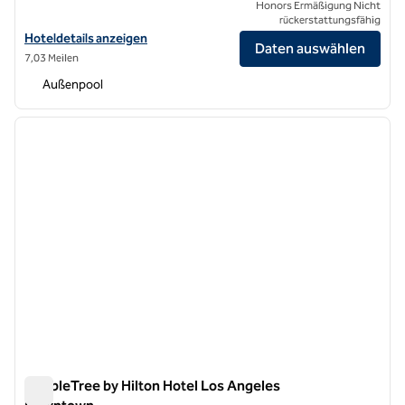
Honors Ermäßigung Nicht
rückerstattungsfähig
Hoteldetails für DoubleTree by Hilton Hotel Los Angeles – Commerc
Hoteldetails anzeigen
Daten auswählen
7,03 Meilen
Außenpool
1
/
12
Vorheriges Bild
nächste
1 von 12
DoubleTree by Hilton Hotel Los Angeles