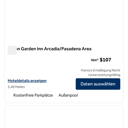
Hilton Garden Inn Arcadia/Pasadena Area
Hilton Garden Inn Arcadia/Pasadena Area
$107
Von*
Honors Ermäßigung Nicht
rückerstattungsfähig
Hoteldetails für das Hilton Garden Inn Arcadia/Pasadena anzeigen
Hoteldetails anzeigen
Daten auswählen
5,49 Meilen
Kostenfreie Parkplätze
Außenpool
1
/
11
Vorheriges Bild
nächste
1 von 11