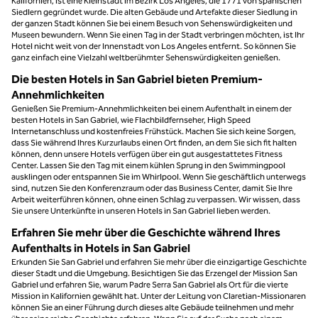
Kalifornien, ist eine Kleinstadt im Bezirk Los Angeles, die 1771 von spanischen
Siedlern gegründet wurde. Die alten Gebäude und Artefakte dieser Siedlung in
der ganzen Stadt können Sie bei einem Besuch von Sehenswürdigkeiten und
Museen bewundern. Wenn Sie einen Tag in der Stadt verbringen möchten, ist Ihr
Hotel nicht weit von der Innenstadt von Los Angeles entfernt. So können Sie
ganz einfach eine Vielzahl weltberühmter Sehenswürdigkeiten genießen.
Die besten Hotels in San Gabriel bieten Premium-
Annehmlichkeiten
Genießen Sie Premium-Annehmlichkeiten bei einem Aufenthalt in einem der
besten Hotels in San Gabriel, wie Flachbildfernseher, High Speed
Internetanschluss und kostenfreies Frühstück. Machen Sie sich keine Sorgen,
dass Sie während Ihres Kurzurlaubs einen Ort finden, an dem Sie sich fit halten
können, denn unsere Hotels verfügen über ein gut ausgestattetes Fitness
Center. Lassen Sie den Tag mit einem kühlen Sprung in den Swimmingpool
ausklingen oder entspannen Sie im Whirlpool. Wenn Sie geschäftlich unterwegs
sind, nutzen Sie den Konferenzraum oder das Business Center, damit Sie Ihre
Arbeit weiterführen können, ohne einen Schlag zu verpassen. Wir wissen, dass
Sie unsere Unterkünfte in unseren Hotels in San Gabriel lieben werden.
Erfahren Sie mehr über die Geschichte während Ihres
Aufenthalts in Hotels in San Gabriel
Erkunden Sie San Gabriel und erfahren Sie mehr über die einzigartige Geschichte
dieser Stadt und die Umgebung. Besichtigen Sie das Erzengel der Mission San
Gabriel und erfahren Sie, warum Padre Serra San Gabriel als Ort für die vierte
Mission in Kalifornien gewählt hat. Unter der Leitung von Claretian-Missionaren
können Sie an einer Führung durch dieses alte Gebäude teilnehmen und mehr