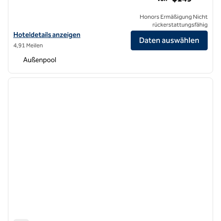
Honors Ermäßigung Nicht
rückerstattungsfähig
Hoteldetails für das Hilton Arcadia Los Angeles anzeigen
Hoteldetails anzeigen
Daten auswählen
4,91 Meilen
Außenpool
1
/
11
Vorheriges Bild
nächste
1 von 11