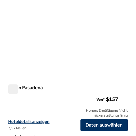
Vorheriges Bild
nächste
1 von 12
Hilton Pasadena
Hilton Pasadena
$157
Von*
Honors Ermäßigung Nicht
rückerstattungsfähig
Hoteldetails für Hilton Pasadena anzeigen
Hoteldetails anzeigen
Daten auswählen
3,57 Meilen