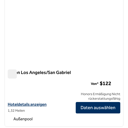
Hilton Los Angeles/San Gabriel
Hilton Los Angeles/San Gabriel
$122
Von*
Honors Ermäßigung Nicht
rückerstattungsfähig
Hoteldetails für das Hilton Los Angeles/San Gabriel anzeigen
Hoteldetails anzeigen
Daten auswählen
1,32 Meilen
Außenpool
1
/
6