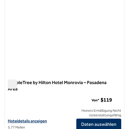
DoubleTree by Hilton Hotel Monrovia – Pasadena
Area
DoubleTree by Hilton Hotel Monrovia – Pasadena Area
$119
Von*
Honors Ermäßigung Nicht
rückerstattungsfähig
Hoteldetails für das DoubleTree by Hilton Hotel Monrovia – Pasaden
Hoteldetails anzeigen
Daten auswählen
5,77 Meilen