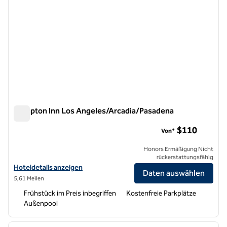
Hampton Inn Los Angeles/Arcadia/Pasadena
Hampton Inn Los Angeles/Arcadia/Pasadena
$110
Von*
Honors Ermäßigung Nicht
rückerstattungsfähig
Hoteldetails für Hampton Inn Los Angeles/Arcadia/Pasadena anzeig
Hoteldetails anzeigen
Daten auswählen
5,61 Meilen
Frühstück im Preis inbegriffen
Kostenfreie Parkplätze
Außenpool
1
/
12
Vorheriges Bild
nächste
1 von 12