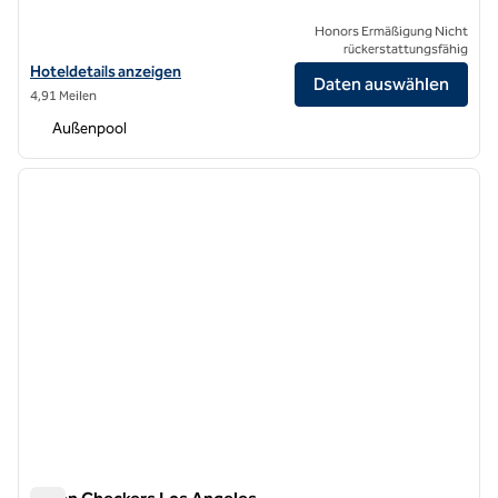
Honors Ermäßigung Nicht
rückerstattungsfähig
Hoteldetails für das Hilton Arcadia Los Angeles anzeigen
Hoteldetails anzeigen
Daten auswählen
4,91 Meilen
Außenpool
1
/
12
Vorheriges Bild
nächste
1 von 12