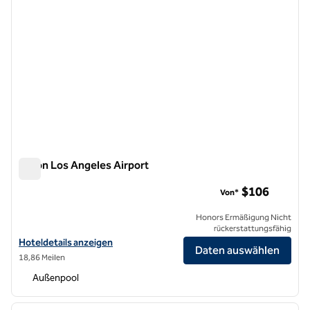
Hilton Los Angeles Airport
Hilton Los Angeles Airport
$106
Von*
Honors Ermäßigung Nicht
rückerstattungsfähig
Hoteldetails für das Hilton Los Angeles Airport anzeigen
Hoteldetails anzeigen
Daten auswählen
18,86 Meilen
Außenpool
1
/
12
Vorheriges Bild
nächste
1 von 12