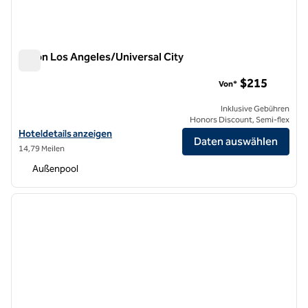
Hilton Los Angeles/Universal City
Hilton Los Angeles/Universal City
$215
Von*
Inklusive Gebühren
Honors Discount, Semi-flex
Hoteldetails für das Hilton Los Angeles/Universal City anzeigen
Hoteldetails anzeigen
Daten auswählen
14,79 Meilen
Außenpool
1
/
11
Vorheriges Bild
nächste
1 von 11