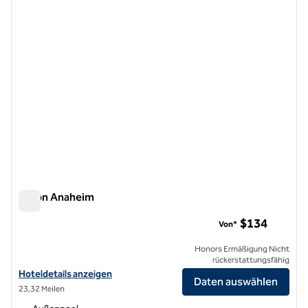
Hilton Anaheim
Hilton Anaheim
$134
Von*
Honors Ermäßigung Nicht
rückerstattungsfähig
Hoteldetails für Hilton Anaheim anzeigen
Hoteldetails anzeigen
Daten auswählen
23,32 Meilen