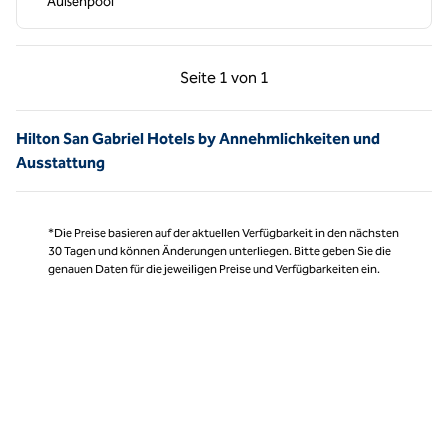
Außenpool
Vorherige Seite, 1 von 1
Nächste Seite, 1 von
Seite
1 von 1
Seite 1 von 1
Hilton San Gabriel Hotels by Annehmlichkeiten und
Ausstattung
*Die Preise basieren auf der aktuellen Verfügbarkeit in den nächsten
30 Tagen und können Änderungen unterliegen. Bitte geben Sie die
genauen Daten für die jeweiligen Preise und Verfügbarkeiten ein.