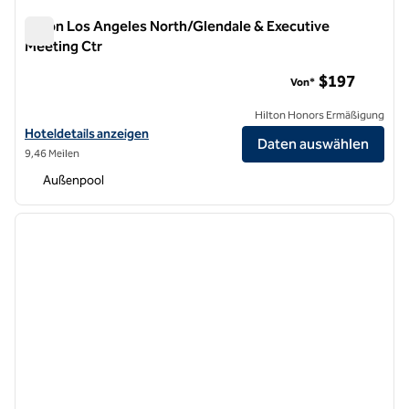
Hilton Los Angeles North/Glendale & Executive
Meeting Ctr
Hilton Los Angeles North/Glendale & Executive Meeting Ctr
$197
Von*
Hilton Honors Ermäßigung
Hoteldetails für das Hilton Los Angeles North/Glendale & Executive
Hoteldetails anzeigen
Daten auswählen
9,46 Meilen
Außenpool
1
/
11
Vorheriges Bild
nächste
1 von 11