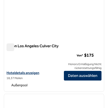
Hilton Los Angeles Culver City
Hilton Los Angeles Culver City
$175
Von*
Honors Ermäßigung Nicht
rückerstattungsfähig
Hoteldetails für das Hilton Los Angeles Culver City anzeigen
Hoteldetails anzeigen
Daten auswählen
18,37 Meilen
Außenpool
1
/
12
Vorheriges Bild
nächste
1 von 12