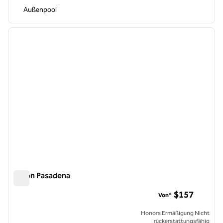
Außenpool
1
/
12
Vorheriges Bild
nächste
1 von 12
Hilton Pasadena
Hilton Pasadena
$157
Von*
Honors Ermäßigung Nicht
rückerstattungsfähig