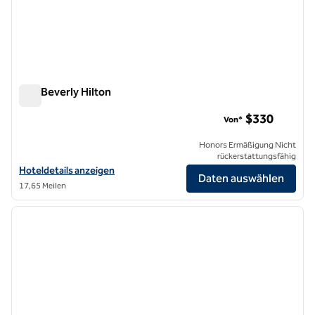
The Beverly Hilton
The Beverly Hilton
$330
Von*
Honors Ermäßigung Nicht
rückerstattungsfähig
Hoteldetails für das Beverly Hilton anzeigen
Hoteldetails anzeigen
Daten auswählen
17,65 Meilen
1
/
12
Vorheriges Bild
nächste
1 von 12