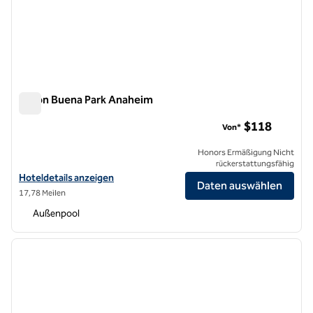
Hilton Buena Park Anaheim
Hilton Buena Park Anaheim
$118
Von*
Honors Ermäßigung Nicht
rückerstattungsfähig
Hoteldetails für das Hilton Buena Park Anaheim anzeigen
Hoteldetails anzeigen
Daten auswählen
17,78 Meilen
Außenpool
1
/
12
Vorheriges Bild
nächste
1 von 12