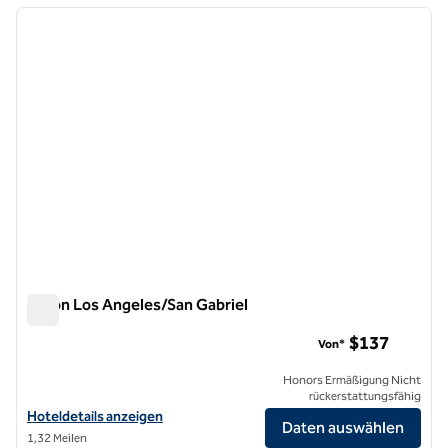
Vorheriges Bild
nächste
1 von 13
Hilton Los Angeles/San Gabriel
Hilton Los Angeles/San Gabriel
$137
Von*
Honors Ermäßigung Nicht
rückerstattungsfähig
Hoteldetails für das Hilton Los Angeles/San Gabriel anzeigen
Hoteldetails anzeigen
Daten auswählen
1,32 Meilen