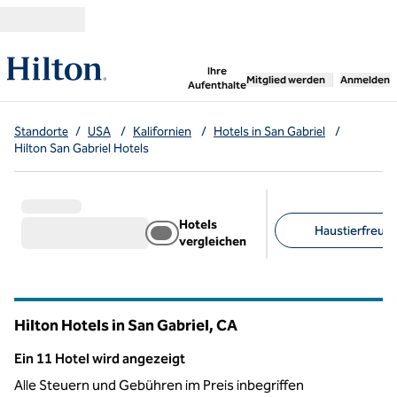
Weiter zum Inhalt
,
öffnet neue Registerka
Ihre
Mitglied werden
Anmelden
Aufenthalte
Standorte
/
USA
/
Kalifornien
/
Hotels in San Gabriel
/
Hilton San Gabriel Hotels
Hotels
Haustierfreundl
vergleichen
Empfohlene Filter
Hilton Hotels in San Gabriel,
CA
Kalifornien
Ein 11 Hotel wird angezeigt
Ein 11 Hotel wird angezeigt
Alle Steuern und Gebühren im Preis inbegriffen
1
/
13