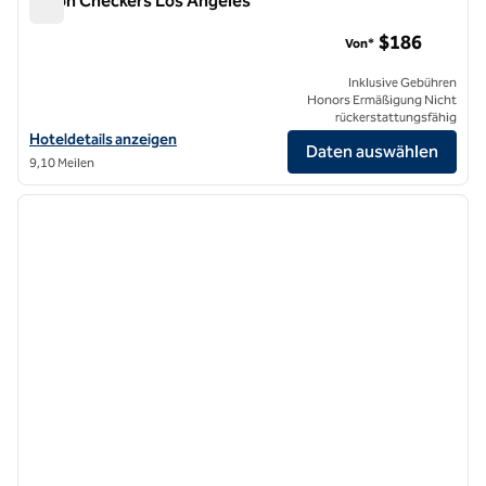
Hilton Checkers Los Angeles
Hilton Checkers Los Angeles
$186
Von*
Inklusive Gebühren
Honors Ermäßigung Nicht
rückerstattungsfähig
Hoteldetails für Hilton Checkers Los Angeles anzeigen
Hoteldetails anzeigen
Daten auswählen
9,10 Meilen
1
/
12
Vorheriges Bild
nächste
1 von 12