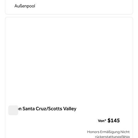
Außenpool
1
/
11
Vorheriges Bild
nächste
1 von 11
Hilton Santa Cruz/Scotts Valley
Hilton Santa Cruz/Scotts Valley
$145
Von*
Honors Ermäßigung Nicht
rückerstattungsfähig