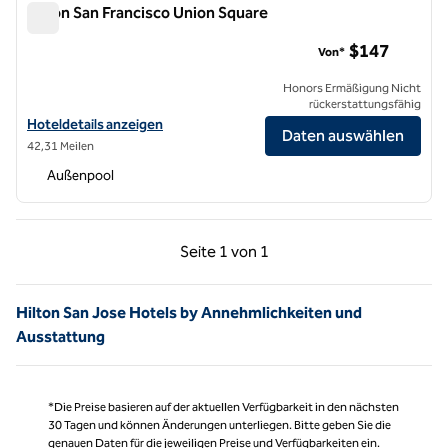
Hilton San Francisco Union Square
Hilton San Francisco Union Square
$147
Von*
Honors Ermäßigung Nicht
rückerstattungsfähig
Hoteldetails für das Hilton San Francisco Union Square anzeigen
Hoteldetails anzeigen
Daten auswählen
42,31 Meilen
Außenpool
Vorherige Seite, 1 von 1
Nächste Seite, 1 von
Seite
1 von 1
Seite 1 von 1
Hilton San Jose Hotels by Annehmlichkeiten und
Ausstattung
*Die Preise basieren auf der aktuellen Verfügbarkeit in den nächsten
30 Tagen und können Änderungen unterliegen. Bitte geben Sie die
genauen Daten für die jeweiligen Preise und Verfügbarkeiten ein.