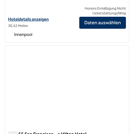
Honors Ermäßigung Nicht
rückerstattungsfähig
Hoteldetails für das Hilton San Francisco Airport Bayfront anzeigen
Hoteldetails anzeigen
Daten auswählen
30,52 Meilen
Innenpool
1
/
12
Vorheriges Bild
nächste
1 von 12