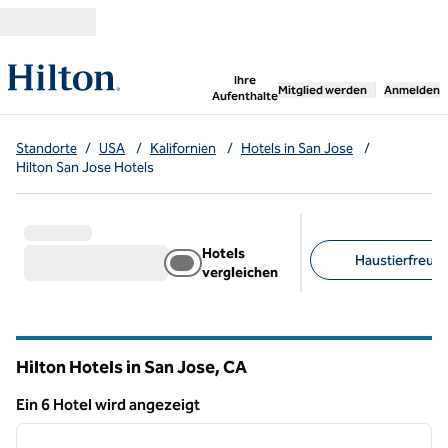
Weiter zum Inhalt
,
öffnet neue Registerka
Ihre
Mitglied werden
Anmelden
Aufenthalte
Standorte
/
USA
/
Kalifornien
/
Hotels in San Jose
/
Hilton San Jose Hotels
Hotels
Haustierfreundl
vergleichen
Empfohlene Filter
Hilton Hotels in San Jose,
CA
Kalifornien
Ein 6 Hotel wird angezeigt
1
/
12
Ein 6 Hotel wird angezeigt
Vorheriges Bild
nächste
1 von 12