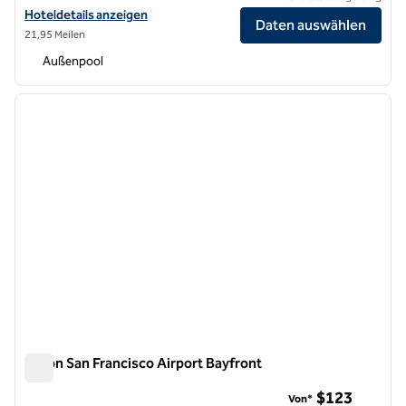
Hoteldetails für das Hilton Santa Cruz/Scotts Valley anzeigen
Hoteldetails anzeigen
Daten auswählen
21,95 Meilen
Außenpool
1
/
12
Vorheriges Bild
nächste
1 von 12
Hilton San Francisco Airport Bayfront
Hilton San Francisco Airport Bayfront
$123
Von*