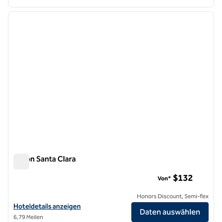
1
/
12
Vorheriges Bild
nächste
1 von 12
Hilton Santa Clara
Hilton Santa Clara
$132
Von*
Honors Discount, Semi-flex
Hoteldetails für das Hilton Santa Clara anzeigen
Hoteldetails anzeigen
Daten auswählen
6,79 Meilen