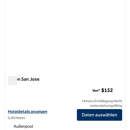
Hilton San Jose
Hilton San Jose
$152
Von*
Honors Ermäßigung Nicht
rückerstattungsfähig
Hoteldetails für das Hilton San Jose anzeigen
Hoteldetails anzeigen
Daten auswählen
0,40 Meilen
Außenpool