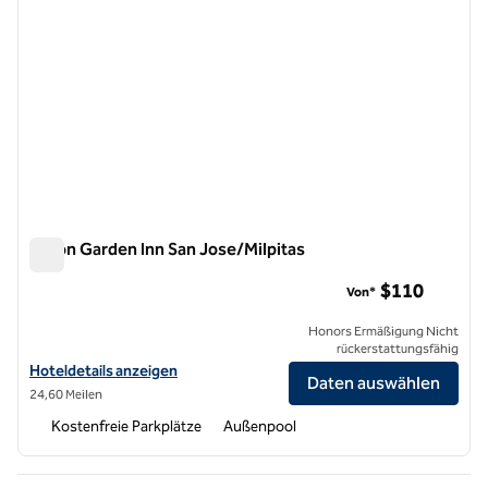
Hilton Garden Inn San Jose/Milpitas
Hilton Garden Inn San Jose/Milpitas
$110
Von*
Honors Ermäßigung Nicht
rückerstattungsfähig
Hoteldetails für das Hilton Garden Inn San Jose/Milpitas anzeigen
Hoteldetails anzeigen
Daten auswählen
24,60 Meilen
Kostenfreie Parkplätze
Außenpool