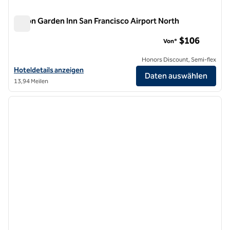
Hilton Garden Inn San Francisco Airport North
Hilton Garden Inn San Francisco Airport North
$106
Von*
Honors Discount, Semi-flex
Hoteldetails für das Hilton Garden Inn San Francisco Airport North a
Hoteldetails anzeigen
Daten auswählen
13,94 Meilen
1
/
12
Vorheriges Bild
nächste
1 von 12