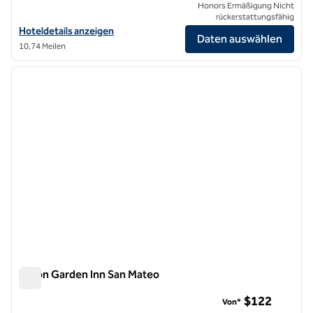
Honors Ermäßigung Nicht
rückerstattungsfähig
Hoteldetails für das Hilton Garden Inn San Francisco/Oakland Bay Br
Hoteldetails anzeigen
Daten auswählen
10,74 Meilen
1
/
12
Vorheriges Bild
nächste
1 von 12
Hilton Garden Inn San Mateo
Hilton Garden Inn San Mateo
$122
Von*