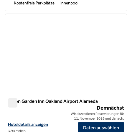
Kostenfreie Parkplätze
Innenpool
1
/
8
Vorheriges Bild
nächste
1 von 8
Hilton Garden Inn Oakland Airport Alameda
Hilton Garden Inn Oakland Airport Alameda
Demnächst
Wir akzeptieren Reservierungen für
11. November 2026 und danach.
Hoteldetails für das Hilton Garden Inn Oakland Airport Alameda anze
Hoteldetails anzeigen
Daten auswählen
3,94 Meilen