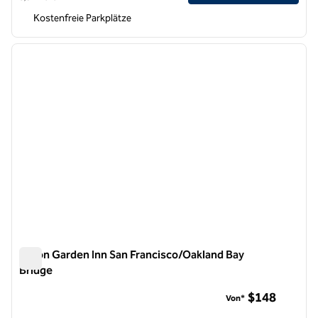
Kostenfreie Parkplätze
1
/
12
Vorheriges Bild
nächste
1 von 12
Hilton Garden Inn San Francisco/Oakland Bay
Bridge
Hilton Garden Inn San Francisco/Oakland Bay Bridge
$148
Von*