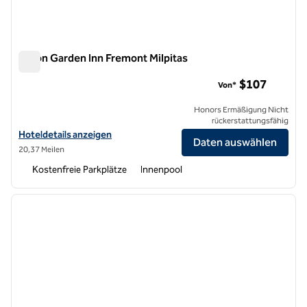
Hilton Garden Inn Fremont Milpitas
Hilton Garden Inn Fremont Milpitas
$107
Von*
Honors Ermäßigung Nicht
rückerstattungsfähig
Hoteldetails für das Hilton Garden Inn Fremont Milpitas anzeigen
Hoteldetails anzeigen
Daten auswählen
20,37 Meilen
Kostenfreie Parkplätze
Innenpool
1
/
12
Vorheriges Bild
nächste
1 von 12