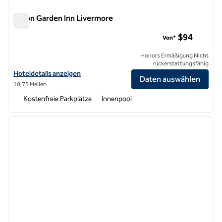
Hilton Garden Inn Livermore
Hilton Garden Inn Livermore
$94
Von*
Honors Ermäßigung Nicht
rückerstattungsfähig
Hoteldetails für Hilton Garden Inn Livermore anzeigen
Hoteldetails anzeigen
Daten auswählen
18,75 Meilen
Kostenfreie Parkplätze
Innenpool
1
/
12
Vorheriges Bild
nächste
1 von 12