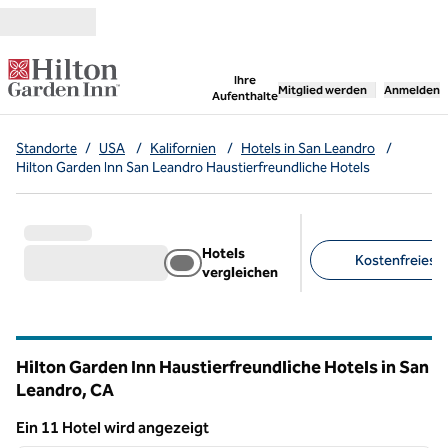
Weiter zum Inhalt
,
öffnet neue Registerka
Ihre
Mitglied werden
Anmelden
Aufenthalte
Standorte
/
USA
/
Kalifornien
/
Hotels in San Leandro
/
Hilton Garden Inn San Leandro Haustierfreundliche Hotels
Hotels
Kostenfreies Pa
vergleichen
Empfohlene Filter
Hilton Garden Inn Haustierfreundliche Hotels in San
Leandro,
CA
Kalifornien
Ein 11 Hotel wird angezeigt
1
/
12
Ein 11 Hotel wird angezeigt