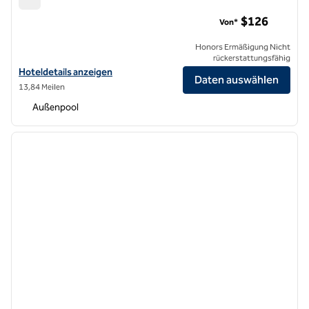
Hilton Garden Inn Walnut Creek
$126
Von*
Honors Ermäßigung Nicht
rückerstattungsfähig
Hoteldetails für das Hilton Garden Inn Walnut Creek anzeigen
Hoteldetails anzeigen
Daten auswählen
13,84 Meilen
Außenpool
1
/
12
Vorheriges Bild
nächste
1 von 12