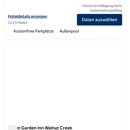
Honors Ermäßigung Nicht
rückerstattungsfähig
Hoteldetails für das Hilton Garden Inn San Mateo anzeigen
Hoteldetails anzeigen
Daten auswählen
13,23 Meilen
Kostenfreie Parkplätze
Außenpool
1
/
12
Vorheriges Bild
nächste
1 von 12
Hilton Garden Inn Walnut Creek