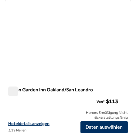
Vorheriges Bild
nächste
1 von 12
Hilton Garden Inn Oakland/San Leandro
Hilton Garden Inn Oakland/San Leandro
$113
Von*
Honors Ermäßigung Nicht
rückerstattungsfähig
Hoteldetails für Hilton Garden Inn Oakland/San Leandro anzeigen
Hoteldetails anzeigen
Daten auswählen
3,19 Meilen