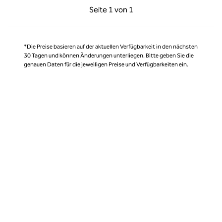
Vorherige Seite, 1 von 1
Nächste Seite, 1 von
Seite
1 von 1
Seite 1 von 1
*Die Preise basieren auf der aktuellen Verfügbarkeit in den nächsten
30 Tagen und können Änderungen unterliegen. Bitte geben Sie die
genauen Daten für die jeweiligen Preise und Verfügbarkeiten ein.