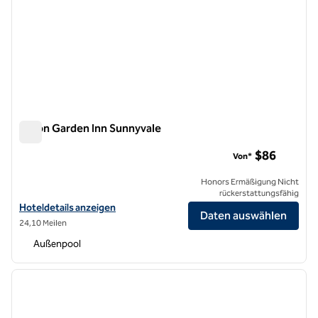
Hilton Garden Inn Sunnyvale
Hilton Garden Inn Sunnyvale
$86
Von*
Honors Ermäßigung Nicht
rückerstattungsfähig
Hoteldetails für Hilton Garden Inn Sunnyvale anzeigen
Hoteldetails anzeigen
Daten auswählen
24,10 Meilen
Außenpool
1
/
11
Vorheriges Bild
nächste
1 von 11