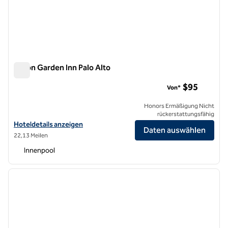
Hilton Garden Inn Palo Alto
Hilton Garden Inn Palo Alto
$95
Von*
Honors Ermäßigung Nicht
rückerstattungsfähig
Hoteldetails für das Hilton Garden Inn Palo Alto anzeigen
Hoteldetails anzeigen
Daten auswählen
22,13 Meilen
Innenpool
1
/
12
Vorheriges Bild
nächste
1 von 12