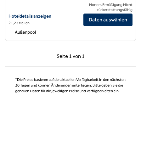
Honors Ermäßigung Nicht
rückerstattungsfähig
Hoteldetails für Bellasera Hotel & Suites Paso Robles, Tapestry by Hi
Hoteldetails anzeigen
Daten auswählen
21,23 Meilen
Außenpool
Vorherige Seite, 1 von 1
Nächste Seite, 1 von
Seite
1 von 1
Seite 1 von 1
*Die Preise basieren auf der aktuellen Verfügbarkeit in den nächsten
30 Tagen und können Änderungen unterliegen. Bitte geben Sie die
genauen Daten für die jeweiligen Preise und Verfügbarkeiten ein.