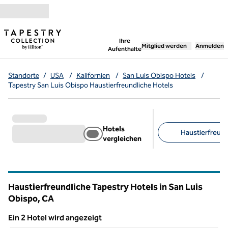
Weiter zum Inhalt
,
öffnet neue Registerka
Ihre
Mitglied werden
Anmelden
Aufenthalte
Standorte
/
USA
/
Kalifornien
/
San Luis Obispo Hotels
/
Tapestry San Luis Obispo Haustierfreundliche Hotels
Hotels
Haustierfreundl
vergleichen
Empfohlene Filter
Haustierfreundliche Tapestry Hotels in San Luis
Obispo,
CA
Kalifornien
Ein 2 Hotel wird angezeigt
1
/
12
Ein 2 Hotel wird angezeigt