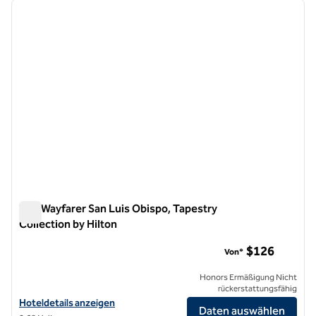
Vorheriges Bild
nächste
1 von 12
The Wayfarer San Luis Obispo, Tapestry
Collection by Hilton
The Wayfarer San Luis Obispo, Tapestry Collection by Hilton
$126
Von*
Honors Ermäßigung Nicht
rückerstattungsfähig
Hoteldetails für The Wayfarer San Luis Obispo, Tapestry Collection b
Hoteldetails anzeigen
Daten auswählen