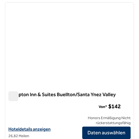
Vorheriges Bild
nächste
1 von 12
Hampton Inn & Suites Buellton/Santa Ynez Valley
Hampton Inn & Suites Buellton/Santa Ynez Valley
$142
Von*
Honors Ermäßigung Nicht
rückerstattungsfähig
Hoteldetails für Hampton Inn & Suites Buellton/Santa Ynez Valley a
Hoteldetails anzeigen
Daten auswählen
26,82 Meilen