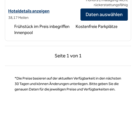
rückerstattungsfähig
Hoteldetails zum Hampton Inn Morro Bay anzeigen
Hoteldetails anzeigen
Daten auswählen
38,17 Meilen
Frühstück im Preis inbegriffen
Kostenfreie Parkplätze
Innenpool
Vorherige Seite, 1 von 1
Nächste Seite, 1 von
Seite
1 von 1
Seite 1 von 1
*Die Preise basieren auf der aktuellen Verfügbarkeit in den nächsten
30 Tagen und können Änderungen unterliegen. Bitte geben Sie die
genauen Daten für die jeweiligen Preise und Verfügbarkeiten ein.