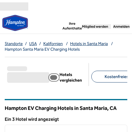
Weiter zum Inhalt
,
öffnet neue Registerka
Ihre
Mitglied werden
Anmelden
Aufenthalte
Standorte
/
USA
/
Kalifornien
/
Hotels in Santa Maria
/
Hampton Santa Maria EV Charging Hotels
Hotels
Kostenfreies F
vergleichen
Empfohlene Filter
Hampton EV Charging Hotels in Santa Maria,
CA
Kalifornien
Ein 3 Hotel wird angezeigt
1
/
12
Ein 3 Hotel wird angezeigt
Vorheriges Bild
nächste
1 von 12