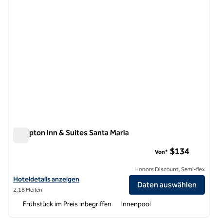
Hampton Inn & Suites Santa Maria
Hampton Inn & Suites Santa Maria
$134
Von*
Honors Discount, Semi-flex
Hoteldetails für Hampton Inn & Suites Santa Maria anzeigen
Hoteldetails anzeigen
Daten auswählen
2,18 Meilen
Frühstück im Preis inbegriffen
Innenpool
1
/
12