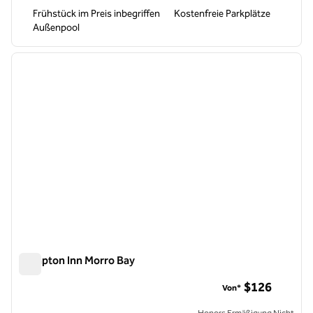
Frühstück im Preis inbegriffen
Kostenfreie Parkplätze
Außenpool
1
/
12
Vorheriges Bild
nächste
1 von 12
Hampton Inn Morro Bay
Hampton Inn Morro Bay
$126
Von*
Honors Ermäßigung Nicht